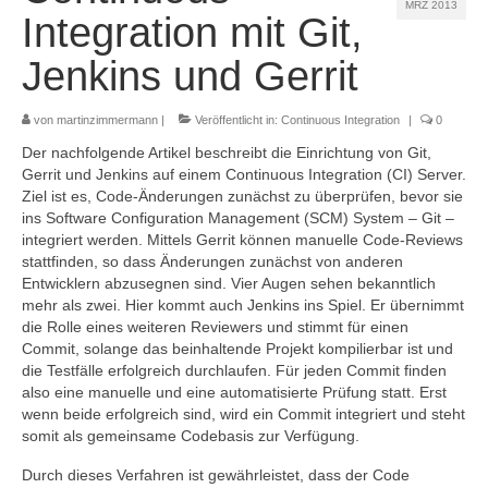
MRZ 2013
Referenzen
Integration mit Git,
Kontakt
Jenkins und Gerrit
Impressum
von
martinzimmermann
|
Veröffentlicht in:
Continuous Integration
|
0
Datenschutz
Der nachfolgende Artikel beschreibt die Einrichtung von Git,
Gerrit und Jenkins auf einem Continuous Integration (CI) Server.
Ziel ist es, Code-Änderungen zunächst zu überprüfen, bevor sie
ins Software Configuration Management (SCM) System – Git –
integriert werden. Mittels Gerrit können manuelle Code-Reviews
stattfinden, so dass Änderungen zunächst von anderen
Entwicklern abzusegnen sind. Vier Augen sehen bekanntlich
mehr als zwei. Hier kommt auch Jenkins ins Spiel. Er übernimmt
die Rolle eines weiteren Reviewers und stimmt für einen
Commit, solange das beinhaltende Projekt kompilierbar ist und
die Testfälle erfolgreich durchlaufen. Für jeden Commit finden
also eine manuelle und eine automatisierte Prüfung statt. Erst
wenn beide erfolgreich sind, wird ein Commit integriert und steht
somit als gemeinsame Codebasis zur Verfügung.
Durch dieses Verfahren ist gewährleistet, dass der Code