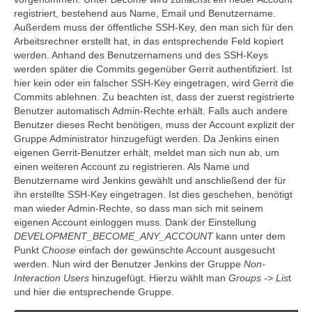
registriert, bestehend aus Name, Email und Benutzername.
Außerdem muss der öffentliche SSH-Key, den man sich für den
Arbeitsrechner erstellt hat, in das entsprechende Feld kopiert
werden. Anhand des Benutzernamens und des SSH-Keys
werden später die Commits gegenüber Gerrit authentifiziert. Ist
hier kein oder ein falscher SSH-Key eingetragen, wird Gerrit die
Commits ablehnen. Zu beachten ist, dass der zuerst registrierte
Benutzer automatisch Admin-Rechte erhält. Falls auch andere
Benutzer dieses Recht benötigen, muss der Account explizit der
Gruppe Administrator hinzugefügt werden. Da Jenkins einen
eigenen Gerrit-Benutzer erhält, meldet man sich nun ab, um
einen weiteren Account zu registrieren. Als Name und
Benutzername wird Jenkins gewählt und anschließend der für
ihn erstellte SSH-Key eingetragen. Ist dies geschehen, benötigt
man wieder Admin-Rechte, so dass man sich mit seinem
eigenen Account einloggen muss. Dank der Einstellung
DEVELOPMENT_BECOME_ANY_ACCOUNT
kann unter dem
Punkt
Choose
einfach der gewünschte Account ausgesucht
werden. Nun wird der Benutzer Jenkins der Gruppe
Non-
Interaction Users
hinzugefügt. Hierzu wählt man
Groups -> Lis
t
und hier die entsprechende Gruppe.