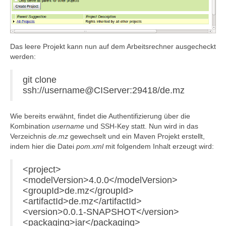
Das leere Projekt kann nun auf dem Arbeitsrechner ausgecheckt
werden:
git clone
ssh://username@CIServer:29418/de.mz
Wie bereits erwähnt, findet die Authentifizierung über die
Kombination
username
und SSH-Key statt. Nun wird in das
Verzeichnis
de.mz
gewechselt und ein Maven Projekt erstellt,
indem hier die Datei
pom.xml
mit folgendem Inhalt erzeugt wird:
<project>
<modelVersion>4.0.0</modelVersion>
<groupId>de.mz</groupId>
<artifactId>de.mz</artifactId>
<version>0.0.1-SNAPSHOT</version>
<packaging>jar</packaging>