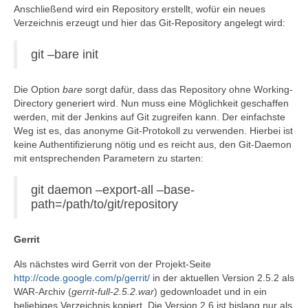
Anschließend wird ein Repository erstellt, wofür ein neues
Verzeichnis erzeugt und hier das Git-Repository angelegt wird:
git –bare init
Die Option
bare
sorgt dafür, dass das Repository ohne Working-
Directory generiert wird. Nun muss eine Möglichkeit geschaffen
werden, mit der Jenkins auf Git zugreifen kann. Der einfachste
Weg ist es, das anonyme Git-Protokoll zu verwenden. Hierbei ist
keine Authentifizierung nötig und es reicht aus, den Git-Daemon
mit entsprechenden Parametern zu starten:
git daemon –export-all –base-
path=/path/to/git/repository
Gerrit
Als nächstes wird Gerrit von der Projekt-Seite
http://code.google.com/p/gerrit/
in der aktuellen Version 2.5.2 als
WAR-Archiv (
gerrit-full-2.5.2.war
) gedownloadet und in ein
beliebiges Verzeichnis kopiert. Die Version 2.6 ist bislang nur als