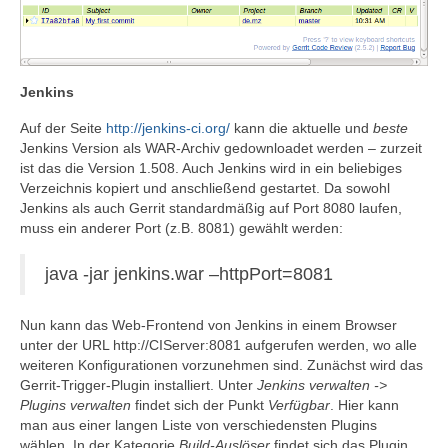
Jenkins
Auf der Seite
http://jenkins-ci.org/
kann die aktuelle und
beste
Jenkins Version als WAR-Archiv gedownloadet werden – zurzeit
ist das die Version 1.508. Auch Jenkins wird in ein beliebiges
Verzeichnis kopiert und anschließend gestartet. Da sowohl
Jenkins als auch Gerrit standardmäßig auf Port 8080 laufen,
muss ein anderer Port (z.B. 8081) gewählt werden:
java -jar jenkins.war –httpPort=8081
Nun kann das Web-Frontend von Jenkins in einem Browser
unter der URL http://CIServer:8081 aufgerufen werden, wo alle
weiteren Konfigurationen vorzunehmen sind. Zunächst wird das
Gerrit-Trigger-Plugin installiert. Unter
Jenkins verwalten ->
Plugins verwalten
findet sich der Punkt
Verfügbar
. Hier kann
man aus einer langen Liste von verschiedensten Plugins
wählen. In der Kategorie
Build-Auslöser
findet sich das Plugin