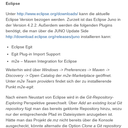
Eclipse
Unter
http://www.eclipse.org/downloads/
kann die aktuelle
Eclipse Version bezogen werden. Zurzeit ist das Eclipse Juno in
der Version 4.2.2. Außerdem werden die folgenden Plugins
benötigt, die man über die JUNO Update Side
http://download.eclipse.org/releases/juno
installieren kann:
Eclipse Egit
Egit Plug-in Import Support
m2e – Maven Integration for Eclipse
Weiterhin wird über
Windows -> Preferences -> Maven ->
Discovery -> Open Catalog
der
m2e-Marketplace
geöffnet.
Unter
m2e Team providers
findet sich der zu installierende
Punkt
m2e-egit
.
Nach einem Neustart von Eclipse wird in die
Git-Repository-
Exploring
Perspektive gewechselt. Über
Add an existing local Git
repository
fügt man das bereits geklonte Repository hinzu, wozu
nur der entsprechende Pfad im Dateisystem anzugeben ist.
Hätte man das Projekt
de.mz
nicht bereits über die Konsole
ausgecheckt, könnte alternativ die Option
Clone a Git repository