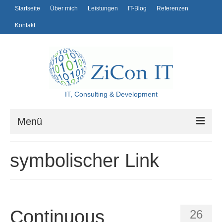
Startseite
Über mich
Leistungen
IT-Blog
Referenzen
Kontakt
IT, Consulting & Development
Menü
Startseite
symbolischer Link
Über mich
Leistungen
IT-Blog
Continuous
26