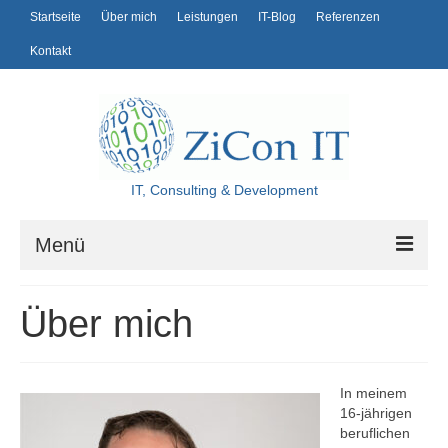
Startseite
Über mich
Leistungen
IT-Blog
Referenzen
Kontakt
IT, Consulting & Development
Menü
Startseite
Über mich
Über mich
Leistungen
In meinem
16-jährigen
IT-Blog
beruflichen