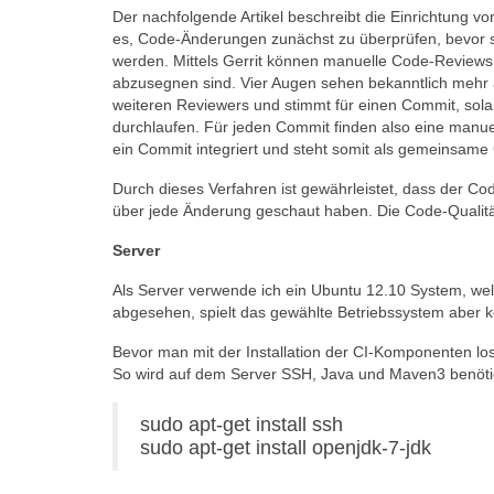
Der nachfolgende Artikel beschreibt die Einrichtung von
es, Code-Änderungen zunächst zu überprüfen, bevor s
werden. Mittels Gerrit können manuelle Code-Reviews
abzusegnen sind. Vier Augen sehen bekanntlich mehr a
weiteren Reviewers und stimmt für einen Commit, solang
durchlaufen. Für jeden Commit finden also eine manuell
ein Commit integriert und steht somit als gemeinsame
Durch dieses Verfahren ist gewährleistet, dass der Cod
über jede Änderung geschaut haben. Die Code-Qualität
Server
Als Server verwende ich ein Ubuntu 12.10 System, wel
abgesehen, spielt das gewählte Betriebssystem aber k
Bevor man mit der Installation der CI-Komponenten 
So wird auf dem Server SSH, Java und Maven3 benöti
sudo apt-get install ssh
sudo apt-get install openjdk-7-jdk