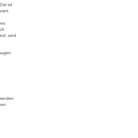
iel ist
riert
nes
ich
ind, wird
 Augen
 werden.
hen: