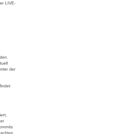
ner LIVE-
rden.
uell
nter der
indet:
ert,
ner
Commits
eachten