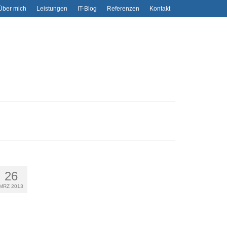
Über mich
Leistungen
IT-Blog
Referenzen
Kontakt
26
MRZ 2013