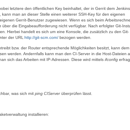
 wobei letztere den öffentlichen Key beinhaltet, der in Gerrit dem Jenkins
, kann man an dieser Stelle einen weiterer SSH-Key für den eigenen
 eigenen Gerrit-Benutzer zugewiesen. Wenn es sich beim Arbeitsrechn
n
über die Eingabeaufforderung nicht verfügbar. Nach erfolgter Git-Insta
n. Hierbei handelt es sich um eine Konsole, die zusätzlich zu den Git-
unter der URL
http://git-scm.com/
bezogen werden.
reibt bzw. der Router entsprechende Möglichkeiten besitzt, kann dem
sen werden. Andernfalls kann man den CI-Server in die Host-Dateien al
an sich das Arbeiten mit IP-Adressen. Diese wird mittels
ifconfig
erfrag
chbar, was sich mit
ping CIServer
überprüfen lässt.
ketverwaltung installieren: