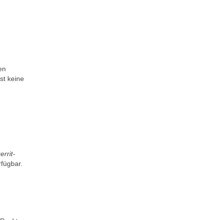
en
st keine
errit-
rfügbar.