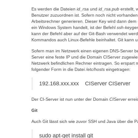
Es werden die Dateien
id_rsa
und
id_rsa.pub
erstellt,
Benutzer zuzuordnen ist. Sofern noch nicht vorhanden
Arbeitsrechner generieren. Dieser Key wird dann dem
ein Windows System handelt, ist der Befehl
ssh-keyge
kann der Befehl aber auf der Git-Bash verwendet werde
Kommandos auch Linux-Befehle beinhaltet. Git kann 
Sofern man im Netzwerk einen eigenen DNS-Server bet
Server eine feste IP und die Domain CIServer zugewie
Netzwerk befindlichen Rechner eintragen. So erspart m
folgender Form in die Datei
/etc/hosts
eingetragen:
192.168.xxx.xxx CIServer CIServer
Der CI-Server ist nun unter der Domain
CIServer
errei
Git
Auch Git lässt sich wie zuvor SSH und Java über die Pa
sudo apt-get install git