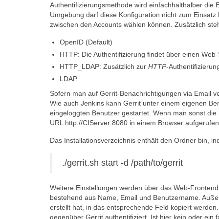
Authentifizierungsmethode wird einfachhalthalber die 
Umgebung darf diese Konfiguration nicht zum Einsatz
zwischen den Accounts wählen können. Zusätzlich steh
OpenID (Default)
HTTP: Die Authentifizierung findet über einen Web-Se
HTTP_LDAP: Zusätzlich zur
HTTP
-Authentifizieru
LDAP
Sofern man auf Gerrit-Benachrichtigungen via Email 
Wie auch Jenkins kann Gerrit unter einem eigenen Benu
eingeloggten Benutzer gestartet. Wenn man sonst die 
URL http://CIServer:8080 in einem Browser aufgerufe
Das Installationsverzeichnis enthält den Ordner bin, i
./gerrit.sh start -d /path/to/gerrit
Weitere Einstellungen werden über das Web-Fronte
bestehend aus Name, Email und Benutzername. Außerd
erstellt hat, in das entsprechende Feld kopiert wer
gegenüber Gerrit authentifiziert. Ist hier kein oder e