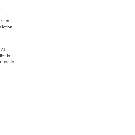
-
er um
llation
 CI-
ler im
t und in