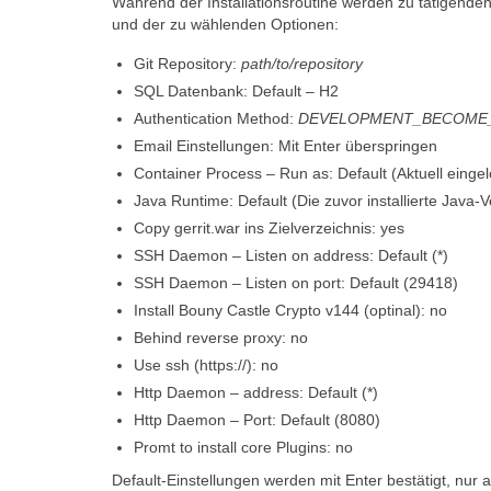
Während der Installationsroutine werden zu tätigenden
und der zu wählenden Optionen:
Git Repository:
path/to/repository
SQL Datenbank: Default – H2
Authentication Method:
DEVELOPMENT_BECOME
Email Einstellungen: Mit Enter überspringen
Container Process – Run as: Default (Aktuell einge
Java Runtime: Default (Die zuvor installierte Java-
Copy gerrit.war ins Zielverzeichnis: yes
SSH Daemon – Listen on address: Default (*)
SSH Daemon – Listen on port: Default (29418)
Install Bouny Castle Crypto v144 (optinal): no
Behind reverse proxy: no
Use ssh (https://): no
Http Daemon – address: Default (*)
Http Daemon – Port: Default (8080)
Promt to install core Plugins: no
Default-Einstellungen werden mit Enter bestätigt, nu