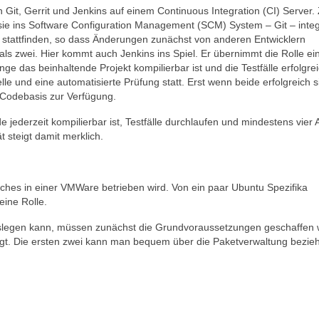
 Git, Gerrit und Jenkins auf einem Continuous Integration (CI) Server. Z
ie ins Software Configuration Management (SCM) System – Git – integ
 stattfinden, so dass Änderungen zunächst von anderen Entwicklern
ls zwei. Hier kommt auch Jenkins ins Spiel. Er übernimmt die Rolle ei
e das beinhaltende Projekt kompilierbar ist und die Testfälle erfolgre
e und eine automatisierte Prüfung statt. Erst wenn beide erfolgreich s
 Codebasis zur Verfügung.
e jederzeit kompilierbar ist, Testfälle durchlaufen und mindestens vier
 steigt damit merklich.
ches in einer VMWare betrieben wird. Von ein paar Ubuntu Spezifika
eine Rolle.
loslegen kann, müssen zunächst die Grundvoraussetzungen geschaffen
gt. Die ersten zwei kann man bequem über die Paketverwaltung bezie