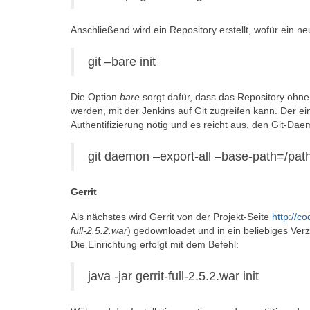
Anschließend wird ein Repository erstellt, wofür ein n
git –bare init
Die Option
bare
sorgt dafür, dass das Repository ohne
werden, mit der Jenkins auf Git zugreifen kann. Der ei
Authentifizierung nötig und es reicht aus, den Git-D
git daemon –export-all –base-path=/path/
Gerrit
Als nächstes wird Gerrit von der Projekt-Seite
http://c
full-2.5.2.war
) gedownloadet und in ein beliebiges Verze
Die Einrichtung erfolgt mit dem Befehl:
java -jar gerrit-full-2.5.2.war init