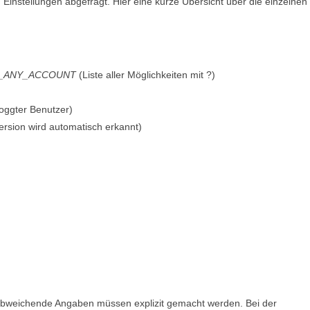
 Einstellungen abgefragt. Hier eine kurze Übersicht über die einzelnen
_ANY_ACCOUNT
(Liste aller Möglichkeiten mit ?)
loggter Benutzer)
Version wird automatisch erkannt)
r abweichende Angaben müssen explizit gemacht werden. Bei der