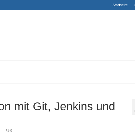
Startseite
on mit Git, Jenkins und
n
|
0