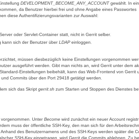
Einstellung
DEVELOPMENT_BECOME_ANY_ACCOUNT
gewählt. In ei
 kommen, da Benutzer hierbei frei und ohne Angabe eines Passwortes
en diese Authentifizierungsvarianten zur Auswahl:
rver oder Servlet-Container statt, nicht in Gerrit selber.
ng kann sich der Benutzer über
LDAP
einloggen.
verzichtet, müssen diesbezüglich keine Einstellungen vorgenommen we
tzer ausgeführt werden. Gibt man nichts an, wird Gerrit unter dem akt
Standard-Einstellungen beibehält, kann das Web-Frontend von Gerrit u
n und Commits über den Port 29418 getätigt werden.
ndem sich das Skript
gerrit.sh
zum Starten und Stoppen des Dienstes bef
nd vorgenommen. Unter
Become
wird zunächst ein neuer Account registri
em muss der öffentliche SSH-Key, den man sich für den Arbeitsrech
den. Anhand des Benutzernamens und des SSH-Keys werden später die 
in falscher SSH-Key eingetragen, wird Gerrit die Commits ablehnen. Zu b