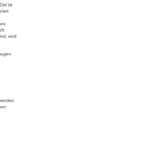
iel ist
riert
nes
ich
ind, wird
 Augen
 werden.
hen: