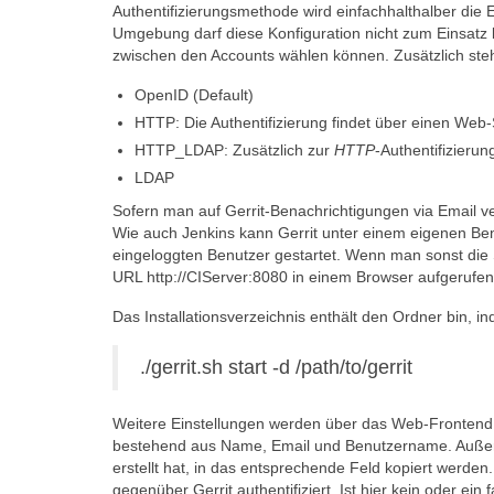
Authentifizierungsmethode wird einfachhalthalber die 
Umgebung darf diese Konfiguration nicht zum Einsatz
zwischen den Accounts wählen können. Zusätzlich steh
OpenID (Default)
HTTP: Die Authentifizierung findet über einen Web-Se
HTTP_LDAP: Zusätzlich zur
HTTP
-Authentifizieru
LDAP
Sofern man auf Gerrit-Benachrichtigungen via Email 
Wie auch Jenkins kann Gerrit unter einem eigenen Benu
eingeloggten Benutzer gestartet. Wenn man sonst die 
URL http://CIServer:8080 in einem Browser aufgerufe
Das Installationsverzeichnis enthält den Ordner bin, i
./gerrit.sh start -d /path/to/gerrit
Weitere Einstellungen werden über das Web-Fronte
bestehend aus Name, Email und Benutzername. Außerd
erstellt hat, in das entsprechende Feld kopiert wer
gegenüber Gerrit authentifiziert. Ist hier kein oder e