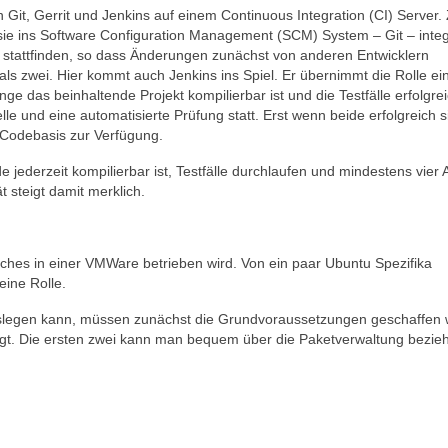
 Git, Gerrit und Jenkins auf einem Continuous Integration (CI) Server. Z
ie ins Software Configuration Management (SCM) System – Git – integ
 stattfinden, so dass Änderungen zunächst von anderen Entwicklern
ls zwei. Hier kommt auch Jenkins ins Spiel. Er übernimmt die Rolle ei
e das beinhaltende Projekt kompilierbar ist und die Testfälle erfolgre
e und eine automatisierte Prüfung statt. Erst wenn beide erfolgreich s
 Codebasis zur Verfügung.
e jederzeit kompilierbar ist, Testfälle durchlaufen und mindestens vier
 steigt damit merklich.
ches in einer VMWare betrieben wird. Von ein paar Ubuntu Spezifika
eine Rolle.
loslegen kann, müssen zunächst die Grundvoraussetzungen geschaffen
gt. Die ersten zwei kann man bequem über die Paketverwaltung bezie