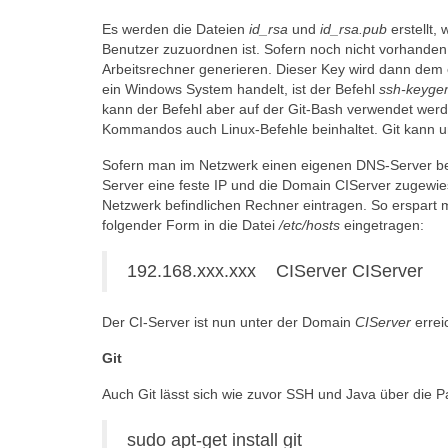
Es werden die Dateien
id_rsa
und
id_rsa.pub
erstellt,
Benutzer zuzuordnen ist. Sofern noch nicht vorhanden
Arbeitsrechner generieren. Dieser Key wird dann dem
ein Windows System handelt, ist der Befehl
ssh-keyge
kann der Befehl aber auf der Git-Bash verwendet werde
Kommandos auch Linux-Befehle beinhaltet. Git kann 
Sofern man im Netzwerk einen eigenen DNS-Server bet
Server eine feste IP und die Domain CIServer zugewie
Netzwerk befindlichen Rechner eintragen. So erspart m
folgender Form in die Datei
/etc/hosts
eingetragen:
192.168.xxx.xxx CIServer CIServer
Der CI-Server ist nun unter der Domain
CIServer
errei
Git
Auch Git lässt sich wie zuvor SSH und Java über die Pa
sudo apt-get install git