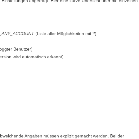
 Einstellungen abgefragt. Hier eine kurze Übersicht über die einzelnen
_ANY_ACCOUNT
(Liste aller Möglichkeiten mit ?)
loggter Benutzer)
Version wird automatisch erkannt)
r abweichende Angaben müssen explizit gemacht werden. Bei der