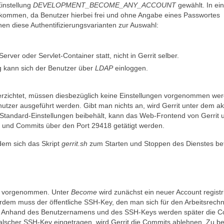
Einstellung
DEVELOPMENT_BECOME_ANY_ACCOUNT
gewählt. In ei
 kommen, da Benutzer hierbei frei und ohne Angabe eines Passwortes
en diese Authentifizierungsvarianten zur Auswahl:
rver oder Servlet-Container statt, nicht in Gerrit selber.
ng kann sich der Benutzer über
LDAP
einloggen.
verzichtet, müssen diesbezüglich keine Einstellungen vorgenommen we
tzer ausgeführt werden. Gibt man nichts an, wird Gerrit unter dem akt
Standard-Einstellungen beibehält, kann das Web-Frontend von Gerrit u
n und Commits über den Port 29418 getätigt werden.
ndem sich das Skript
gerrit.sh
zum Starten und Stoppen des Dienstes bef
nd vorgenommen. Unter
Become
wird zunächst ein neuer Account registri
em muss der öffentliche SSH-Key, den man sich für den Arbeitsrech
den. Anhand des Benutzernamens und des SSH-Keys werden später die 
in falscher SSH-Key eingetragen, wird Gerrit die Commits ablehnen. Zu b