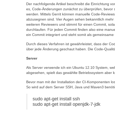
Der nachfolgende Artikel beschreibt die Einrichtung von
es, Code-Änderungen zunächst zu überprüfen, bevor s
werden. Mittels Gerrit können manuelle Code-Reviews
abzusegnen sind. Vier Augen sehen bekanntlich mehr a
weiteren Reviewers und stimmt für einen Commit, solang
durchlaufen. Für jeden Commit finden also eine manuell
ein Commit integriert und steht somit als gemeinsame
Durch dieses Verfahren ist gewährleistet, dass der Cod
über jede Änderung geschaut haben. Die Code-Qualität
Server
Als Server verwende ich ein Ubuntu 12.10 System, wel
abgesehen, spielt das gewählte Betriebssystem aber k
Bevor man mit der Installation der CI-Komponenten 
So wird auf dem Server SSH, Java und Maven3 benöti
sudo apt-get install ssh
sudo apt-get install openjdk-7-jdk