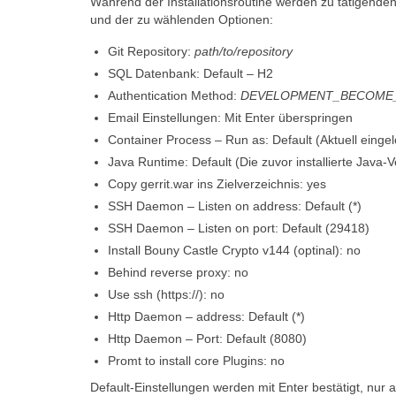
Während der Installationsroutine werden zu tätigenden
und der zu wählenden Optionen:
Git Repository:
path/to/repository
SQL Datenbank: Default – H2
Authentication Method:
DEVELOPMENT_BECOME
Email Einstellungen: Mit Enter überspringen
Container Process – Run as: Default (Aktuell einge
Java Runtime: Default (Die zuvor installierte Java-
Copy gerrit.war ins Zielverzeichnis: yes
SSH Daemon – Listen on address: Default (*)
SSH Daemon – Listen on port: Default (29418)
Install Bouny Castle Crypto v144 (optinal): no
Behind reverse proxy: no
Use ssh (https://): no
Http Daemon – address: Default (*)
Http Daemon – Port: Default (8080)
Promt to install core Plugins: no
Default-Einstellungen werden mit Enter bestätigt, nu