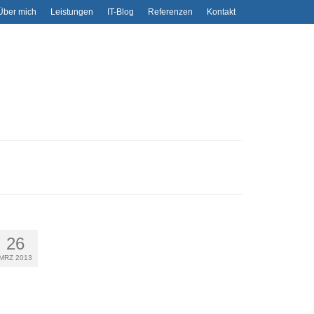
Über mich
Leistungen
IT-Blog
Referenzen
Kontakt
26
MRZ 2013