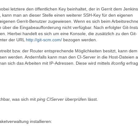
 wobei letztere den öffentlichen Key beinhaltet, der in Gerrit dem Jenkins
, kann man an dieser Stelle einen weiterer SSH-Key für den eigenen
 eigenen Gerrit-Benutzer zugewiesen. Wenn es sich beim Arbeitsrechn
n
über die Eingabeaufforderung nicht verfügbar. Nach erfolgter Git-Insta
n. Hierbei handelt es sich um eine Konsole, die zusätzlich zu den Git-
unter der URL
http://git-scm.com/
bezogen werden.
reibt bzw. der Router entsprechende Möglichkeiten besitzt, kann dem
sen werden. Andernfalls kann man den CI-Server in die Host-Dateien al
an sich das Arbeiten mit IP-Adressen. Diese wird mittels
ifconfig
erfrag
chbar, was sich mit
ping CIServer
überprüfen lässt.
ketverwaltung installieren: