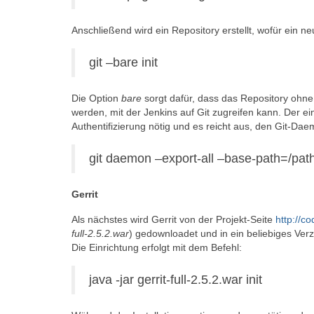
Anschließend wird ein Repository erstellt, wofür ein n
git –bare init
Die Option
bare
sorgt dafür, dass das Repository ohne
werden, mit der Jenkins auf Git zugreifen kann. Der ei
Authentifizierung nötig und es reicht aus, den Git-D
git daemon –export-all –base-path=/path/
Gerrit
Als nächstes wird Gerrit von der Projekt-Seite
http://c
full-2.5.2.war
) gedownloadet und in ein beliebiges Verze
Die Einrichtung erfolgt mit dem Befehl:
java -jar gerrit-full-2.5.2.war init