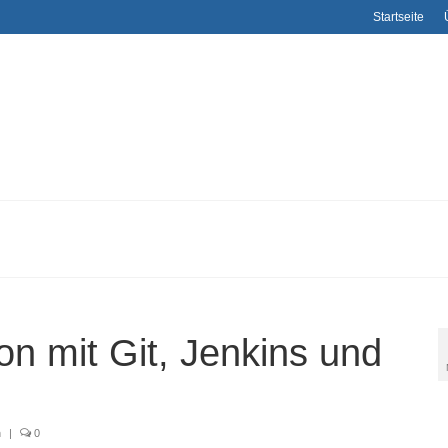
Startseite
on mit Git, Jenkins und
n
|
0