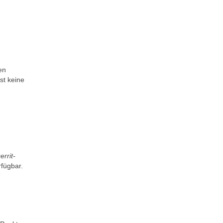
en
st keine
errit-
rfügbar.