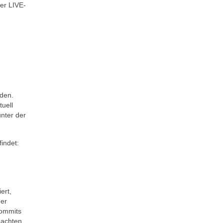
ner LIVE-
rden.
uell
nter der
indet:
ert,
ner
Commits
eachten