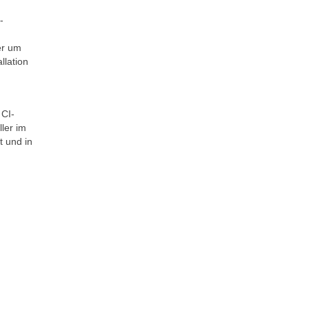
-
er um
llation
 CI-
ler im
t und in