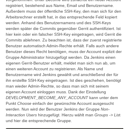
registriert, bestehend aus Name, Email und Benutzername.
Außerdem muss der öffentliche SSH-Key, den man sich für den
Arbeitsrechner erstellt hat, in das entsprechende Feld kopiert
werden. Anhand des Benutzernamens und des SSH-Keys
werden später die Commits gegenüber Gerrit authentifiziert. Ist
hier kein oder ein falscher SSH-Key eingetragen, wird Gerrit die
Commits ablehnen. Zu beachten ist, dass der zuerst registrierte
Benutzer automatisch Admin-Rechte erhält. Falls auch andere
Benutzer dieses Recht benötigen, muss der Account explizit der
Gruppe Administrator hinzugefügt werden. Da Jenkins einen
eigenen Gerrit-Benutzer erhält, meldet man sich nun ab, um
einen weiteren Account zu registrieren. Als Name und
Benutzername wird Jenkins gewählt und anschließend der für
ihn erstellte SSH-Key eingetragen. Ist dies geschehen, benötigt
man wieder Admin-Rechte, so dass man sich mit seinem
eigenen Account einloggen muss. Dank der Einstellung
DEVELOPMENT_BECOME_ANY_ACCOUNT
kann unter dem
Punkt
Choose
einfach der gewünschte Account ausgesucht
werden. Nun wird der Benutzer Jenkins der Gruppe
Non-
Interaction Users
hinzugefügt. Hierzu wählt man
Groups -> Lis
t
und hier die entsprechende Gruppe.