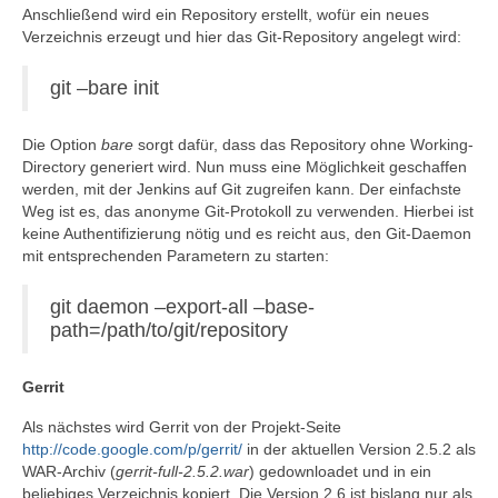
Anschließend wird ein Repository erstellt, wofür ein neues
Verzeichnis erzeugt und hier das Git-Repository angelegt wird:
git –bare init
Die Option
bare
sorgt dafür, dass das Repository ohne Working-
Directory generiert wird. Nun muss eine Möglichkeit geschaffen
werden, mit der Jenkins auf Git zugreifen kann. Der einfachste
Weg ist es, das anonyme Git-Protokoll zu verwenden. Hierbei ist
keine Authentifizierung nötig und es reicht aus, den Git-Daemon
mit entsprechenden Parametern zu starten:
git daemon –export-all –base-
path=/path/to/git/repository
Gerrit
Als nächstes wird Gerrit von der Projekt-Seite
http://code.google.com/p/gerrit/
in der aktuellen Version 2.5.2 als
WAR-Archiv (
gerrit-full-2.5.2.war
) gedownloadet und in ein
beliebiges Verzeichnis kopiert. Die Version 2.6 ist bislang nur als