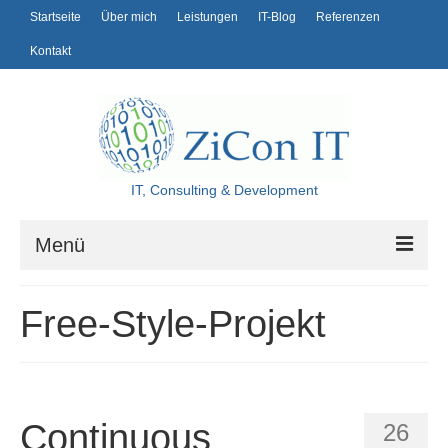
Startseite
Über mich
Leistungen
IT-Blog
Referenzen
Kontakt
IT, Consulting & Development
Menü
Startseite
Free-Style-Projekt
Über mich
Leistungen
IT-Blog
Continuous
26