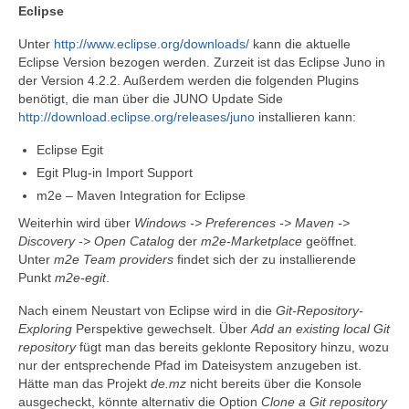
Eclipse
Unter
http://www.eclipse.org/downloads/
kann die aktuelle
Eclipse Version bezogen werden. Zurzeit ist das Eclipse Juno in
der Version 4.2.2. Außerdem werden die folgenden Plugins
benötigt, die man über die JUNO Update Side
http://download.eclipse.org/releases/juno
installieren kann:
Eclipse Egit
Egit Plug-in Import Support
m2e – Maven Integration for Eclipse
Weiterhin wird über
Windows -> Preferences -> Maven ->
Discovery -> Open Catalog
der
m2e-Marketplace
geöffnet.
Unter
m2e Team providers
findet sich der zu installierende
Punkt
m2e-egit
.
Nach einem Neustart von Eclipse wird in die
Git-Repository-
Exploring
Perspektive gewechselt. Über
Add an existing local Git
repository
fügt man das bereits geklonte Repository hinzu, wozu
nur der entsprechende Pfad im Dateisystem anzugeben ist.
Hätte man das Projekt
de.mz
nicht bereits über die Konsole
ausgecheckt, könnte alternativ die Option
Clone a Git repository