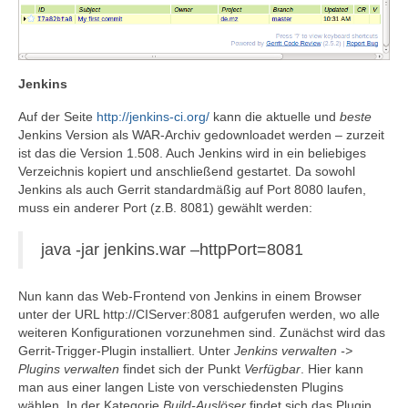
Jenkins
Auf der Seite
http://jenkins-ci.org/
kann die aktuelle und
beste
Jenkins Version als WAR-Archiv gedownloadet werden – zurzeit
ist das die Version 1.508. Auch Jenkins wird in ein beliebiges
Verzeichnis kopiert und anschließend gestartet. Da sowohl
Jenkins als auch Gerrit standardmäßig auf Port 8080 laufen,
muss ein anderer Port (z.B. 8081) gewählt werden:
java -jar jenkins.war –httpPort=8081
Nun kann das Web-Frontend von Jenkins in einem Browser
unter der URL http://CIServer:8081 aufgerufen werden, wo alle
weiteren Konfigurationen vorzunehmen sind. Zunächst wird das
Gerrit-Trigger-Plugin installiert. Unter
Jenkins verwalten ->
Plugins verwalten
findet sich der Punkt
Verfügbar
. Hier kann
man aus einer langen Liste von verschiedensten Plugins
wählen. In der Kategorie
Build-Auslöser
findet sich das Plugin