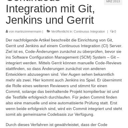
MRZ 2013
Referenzen
Integration mit Git,
Kontakt
Jenkins und Gerrit
Impressum
von
martinzimmermann
|
Veröffentlicht in:
Continuous Integration
|
0
Datenschutz
Der nachfolgende Artikel beschreibt die Einrichtung von Git,
Gerrit und Jenkins auf einem Continuous Integration (CI) Server.
Ziel ist es, Code-Änderungen zunächst zu überprüfen, bevor sie
ins Software Configuration Management (SCM) System – Git –
integriert werden. Mittels Gerrit können manuelle Code-Reviews
stattfinden, so dass Änderungen zunächst von anderen
Entwicklern abzusegnen sind. Vier Augen sehen bekanntlich
mehr als zwei. Hier kommt auch Jenkins ins Spiel. Er übernimmt
die Rolle eines weiteren Reviewers und stimmt für einen
Commit, solange das beinhaltende Projekt kompilierbar ist und
die Testfälle erfolgreich durchlaufen. Für jeden Commit finden
also eine manuelle und eine automatisierte Prüfung statt. Erst
wenn beide erfolgreich sind, wird ein Commit integriert und steht
somit als gemeinsame Codebasis zur Verfügung.
Durch dieses Verfahren ist gewährleistet, dass der Code