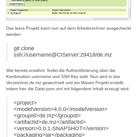
Das leere Projekt kann nun auf dem Arbeitsrechner ausgecheckt
werden:
git clone
ssh://username@CIServer:29418/de.mz
Wie bereits erwähnt, findet die Authentifizierung über die
Kombination
username
und SSH-Key statt. Nun wird in das
Verzeichnis
de.mz
gewechselt und ein Maven Projekt erstellt,
indem hier die Datei
pom.xml
mit folgendem Inhalt erzeugt wird:
<project>
<modelVersion>4.0.0</modelVersion>
<groupId>de.mz</groupId>
<artifactId>de.mz</artifactId>
<version>0.0.1-SNAPSHOT</version>
<packaging>jar</packaging>