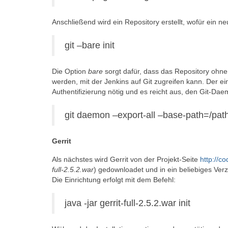
Anschließend wird ein Repository erstellt, wofür ein n
git –bare init
Die Option
bare
sorgt dafür, dass das Repository ohne
werden, mit der Jenkins auf Git zugreifen kann. Der ei
Authentifizierung nötig und es reicht aus, den Git-D
git daemon –export-all –base-path=/path/
Gerrit
Als nächstes wird Gerrit von der Projekt-Seite
http://c
full-2.5.2.war
) gedownloadet und in ein beliebiges Verze
Die Einrichtung erfolgt mit dem Befehl:
java -jar gerrit-full-2.5.2.war init