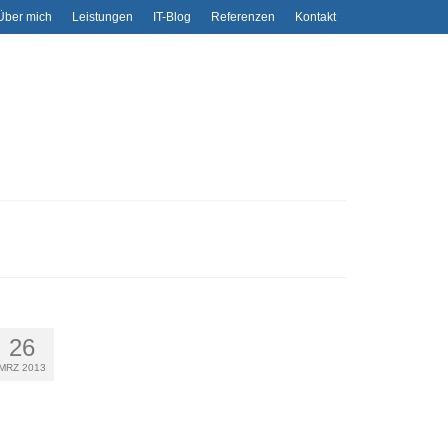
Über mich
Leistungen
IT-Blog
Referenzen
Kontakt
26
MRZ 2013