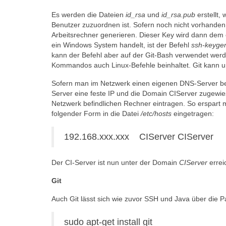
Es werden die Dateien
id_rsa
und
id_rsa.pub
erstellt,
Benutzer zuzuordnen ist. Sofern noch nicht vorhanden
Arbeitsrechner generieren. Dieser Key wird dann dem
ein Windows System handelt, ist der Befehl
ssh-keyge
kann der Befehl aber auf der Git-Bash verwendet werde
Kommandos auch Linux-Befehle beinhaltet. Git kann 
Sofern man im Netzwerk einen eigenen DNS-Server bet
Server eine feste IP und die Domain CIServer zugewie
Netzwerk befindlichen Rechner eintragen. So erspart m
folgender Form in die Datei
/etc/hosts
eingetragen:
192.168.xxx.xxx CIServer CIServer
Der CI-Server ist nun unter der Domain
CIServer
errei
Git
Auch Git lässt sich wie zuvor SSH und Java über die Pa
sudo apt-get install git