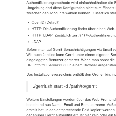
Authentifizierungsmethode wird einfachhalthalber die 
Umgebung darf diese Konfiguration nicht zum Einsatz
zwischen den Accounts wählen können. Zusätzlich steh
OpenID (Default)
HTTP: Die Authentifizierung findet über einen Web-Se
HTTP_LDAP: Zusätzlich zur
HTTP
-Authentifizieru
LDAP
Sofern man auf Gerrit-Benachrichtigungen via Email 
Wie auch Jenkins kann Gerrit unter einem eigenen Benu
eingeloggten Benutzer gestartet. Wenn man sonst die 
URL http://CIServer:8080 in einem Browser aufgerufe
Das Installationsverzeichnis enthält den Ordner bin, i
./gerrit.sh start -d /path/to/gerrit
Weitere Einstellungen werden über das Web-Fronte
bestehend aus Name, Email und Benutzername. Außerd
erstellt hat, in das entsprechende Feld kopiert wer
gegenüber Gerrit authentifiziert. Ist hier kein oder e