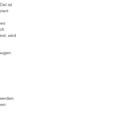
iel ist
riert
nes
ich
ind, wird
 Augen
 werden.
hen: