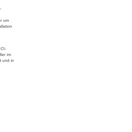
-
er um
llation
 CI-
ler im
t und in