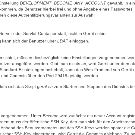
Einstellung
DEVELOPMENT_BECOME_ANY_ACCOUNT
gewählt. In ei
 kommen, da Benutzer hierbei frei und ohne Angabe eines Passwortes
en diese Authentifizierungsvarianten zur Auswahl:
rver oder Servlet-Container statt, nicht in Gerrit selber.
ng kann sich der Benutzer über
LDAP
einloggen.
verzichtet, müssen diesbezüglich keine Einstellungen vorgenommen we
tzer ausgeführt werden. Gibt man nichts an, wird Gerrit unter dem akt
Standard-Einstellungen beibehält, kann das Web-Frontend von Gerrit u
n und Commits über den Port 29418 getätigt werden.
ndem sich das Skript
gerrit.sh
zum Starten und Stoppen des Dienstes bef
nd vorgenommen. Unter
Become
wird zunächst ein neuer Account registri
em muss der öffentliche SSH-Key, den man sich für den Arbeitsrech
den. Anhand des Benutzernamens und des SSH-Keys werden später die 
in falscher SSH-Key eingetragen, wird Gerrit die Commits ablehnen. Zu b