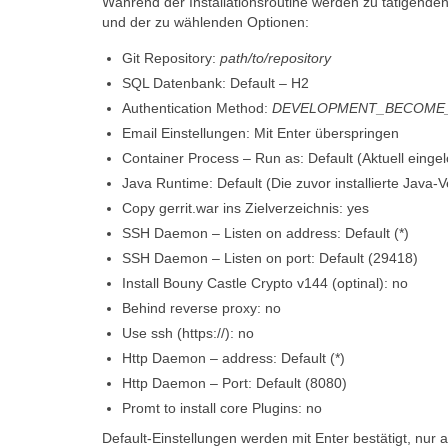
Während der Installationsroutine werden zu tätigenden
und der zu wählenden Optionen:
Git Repository:
path/to/repository
SQL Datenbank: Default – H2
Authentication Method:
DEVELOPMENT_BECOME
Email Einstellungen: Mit Enter überspringen
Container Process – Run as: Default (Aktuell einge
Java Runtime: Default (Die zuvor installierte Java-
Copy gerrit.war ins Zielverzeichnis: yes
SSH Daemon – Listen on address: Default (*)
SSH Daemon – Listen on port: Default (29418)
Install Bouny Castle Crypto v144 (optinal): no
Behind reverse proxy: no
Use ssh (https://): no
Http Daemon – address: Default (*)
Http Daemon – Port: Default (8080)
Promt to install core Plugins: no
Default-Einstellungen werden mit Enter bestätigt, nu