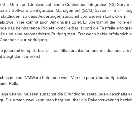
 Git, Gerrit und Jenkins auf einem Continuous Integration (CI) Server. Z
ie ins Software Configuration Management (SCM) System – Git – integ
 stattfinden, so dass Änderungen zunächst von anderen Entwicklern
ls zwei. Hier kommt auch Jenkins ins Spiel. Er übernimmt die Rolle ei
e das beinhaltende Projekt kompilierbar ist und die Testfälle erfolgre
e und eine automatisierte Prüfung statt. Erst wenn beide erfolgreich s
 Codebasis zur Verfügung.
e jederzeit kompilierbar ist, Testfälle durchlaufen und mindestens vier
 steigt damit merklich.
ches in einer VMWare betrieben wird. Von ein paar Ubuntu Spezifika
eine Rolle.
loslegen kann, müssen zunächst die Grundvoraussetzungen geschaffen
gt. Die ersten zwei kann man bequem über die Paketverwaltung bezie