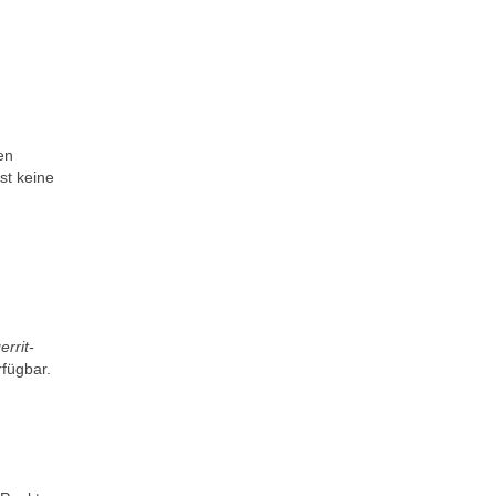
en
st keine
errit-
rfügbar.