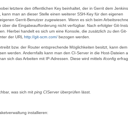
 wobei letztere den öffentlichen Key beinhaltet, der in Gerrit dem Jenkins
, kann man an dieser Stelle einen weiterer SSH-Key für den eigenen
 eigenen Gerrit-Benutzer zugewiesen. Wenn es sich beim Arbeitsrechn
n
über die Eingabeaufforderung nicht verfügbar. Nach erfolgter Git-Insta
n. Hierbei handelt es sich um eine Konsole, die zusätzlich zu den Git-
unter der URL
http://git-scm.com/
bezogen werden.
reibt bzw. der Router entsprechende Möglichkeiten besitzt, kann dem
sen werden. Andernfalls kann man den CI-Server in die Host-Dateien al
an sich das Arbeiten mit IP-Adressen. Diese wird mittels
ifconfig
erfrag
chbar, was sich mit
ping CIServer
überprüfen lässt.
ketverwaltung installieren: