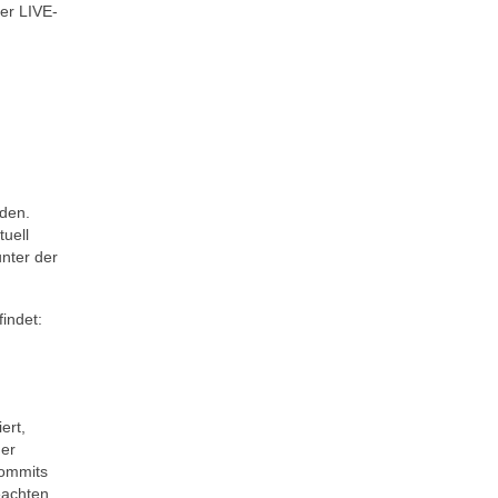
ner LIVE-
rden.
uell
nter der
indet:
ert,
ner
Commits
eachten