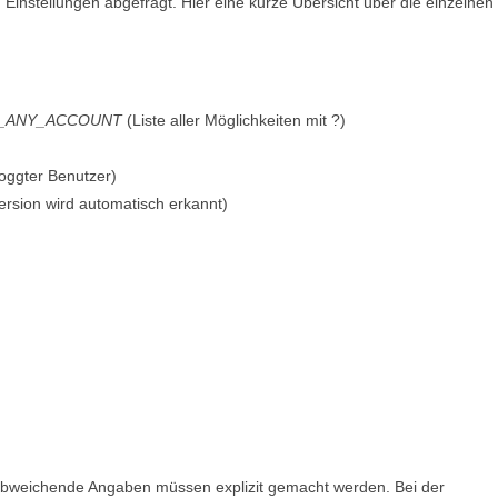
 Einstellungen abgefragt. Hier eine kurze Übersicht über die einzelnen
_ANY_ACCOUNT
(Liste aller Möglichkeiten mit ?)
loggter Benutzer)
Version wird automatisch erkannt)
r abweichende Angaben müssen explizit gemacht werden. Bei der