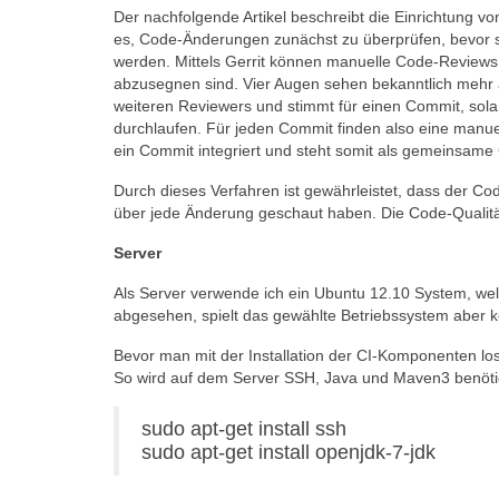
Der nachfolgende Artikel beschreibt die Einrichtung von
es, Code-Änderungen zunächst zu überprüfen, bevor s
werden. Mittels Gerrit können manuelle Code-Reviews
abzusegnen sind. Vier Augen sehen bekanntlich mehr a
weiteren Reviewers und stimmt für einen Commit, solang
durchlaufen. Für jeden Commit finden also eine manuell
ein Commit integriert und steht somit als gemeinsame
Durch dieses Verfahren ist gewährleistet, dass der Cod
über jede Änderung geschaut haben. Die Code-Qualität
Server
Als Server verwende ich ein Ubuntu 12.10 System, wel
abgesehen, spielt das gewählte Betriebssystem aber k
Bevor man mit der Installation der CI-Komponenten 
So wird auf dem Server SSH, Java und Maven3 benöti
sudo apt-get install ssh
sudo apt-get install openjdk-7-jdk