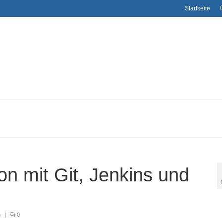
Startseite
on mit Git, Jenkins und
n
|
0