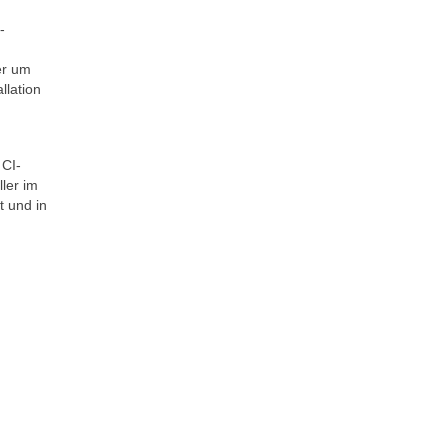
-
er um
llation
 CI-
ler im
t und in