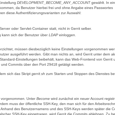
Einstellung
DEVELOPMENT_BECOME_ANY_ACCOUNT
gewählt. In ei
 kommen, da Benutzer hierbei frei und ohne Angabe eines Passwortes
en diese Authentifizierungsvarianten zur Auswahl:
rver oder Servlet-Container statt, nicht in Gerrit selber.
ng kann sich der Benutzer über
LDAP
einloggen.
verzichtet, müssen diesbezüglich keine Einstellungen vorgenommen we
tzer ausgeführt werden. Gibt man nichts an, wird Gerrit unter dem akt
Standard-Einstellungen beibehält, kann das Web-Frontend von Gerrit u
n und Commits über den Port 29418 getätigt werden.
ndem sich das Skript
gerrit.sh
zum Starten und Stoppen des Dienstes bef
nd vorgenommen. Unter
Become
wird zunächst ein neuer Account registri
em muss der öffentliche SSH-Key, den man sich für den Arbeitsrech
den. Anhand des Benutzernamens und des SSH-Keys werden später die 
in falscher SSH-Key eingetragen, wird Gerrit die Commits ablehnen. Zu b