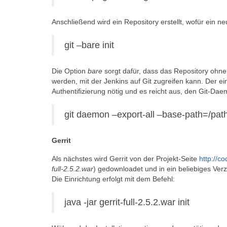
Anschließend wird ein Repository erstellt, wofür ein n
git –bare init
Die Option
bare
sorgt dafür, dass das Repository ohne
werden, mit der Jenkins auf Git zugreifen kann. Der ei
Authentifizierung nötig und es reicht aus, den Git-D
git daemon –export-all –base-path=/path/
Gerrit
Als nächstes wird Gerrit von der Projekt-Seite
http://c
full-2.5.2.war
) gedownloadet und in ein beliebiges Verze
Die Einrichtung erfolgt mit dem Befehl:
java -jar gerrit-full-2.5.2.war init