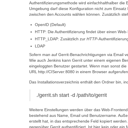
Authentifizierungsmethode wird einfachhalthalber die 
Umgebung darf diese Konfiguration nicht zum Einsatz
zwischen den Accounts wählen können. Zusätzlich steh
OpenID (Default)
HTTP: Die Authentifizierung findet über einen Web-Se
HTTP_LDAP: Zusätzlich zur
HTTP
-Authentifizieru
LDAP
Sofern man auf Gerrit-Benachrichtigungen via Email 
Wie auch Jenkins kann Gerrit unter einem eigenen Benu
eingeloggten Benutzer gestartet. Wenn man sonst die 
URL http://CIServer:8080 in einem Browser aufgerufe
Das Installationsverzeichnis enthält den Ordner bin, i
./gerrit.sh start -d /path/to/gerrit
Weitere Einstellungen werden über das Web-Fronte
bestehend aus Name, Email und Benutzername. Außerd
erstellt hat, in das entsprechende Feld kopiert wer
gegenüber Gerrit authentifiziert. Ist hier kein oder e