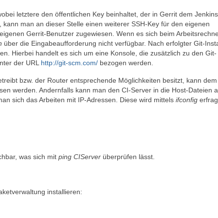
 wobei letztere den öffentlichen Key beinhaltet, der in Gerrit dem Jenkins
, kann man an dieser Stelle einen weiterer SSH-Key für den eigenen
 eigenen Gerrit-Benutzer zugewiesen. Wenn es sich beim Arbeitsrechn
n
über die Eingabeaufforderung nicht verfügbar. Nach erfolgter Git-Insta
n. Hierbei handelt es sich um eine Konsole, die zusätzlich zu den Git-
unter der URL
http://git-scm.com/
bezogen werden.
reibt bzw. der Router entsprechende Möglichkeiten besitzt, kann dem
sen werden. Andernfalls kann man den CI-Server in die Host-Dateien al
an sich das Arbeiten mit IP-Adressen. Diese wird mittels
ifconfig
erfrag
chbar, was sich mit
ping CIServer
überprüfen lässt.
ketverwaltung installieren: