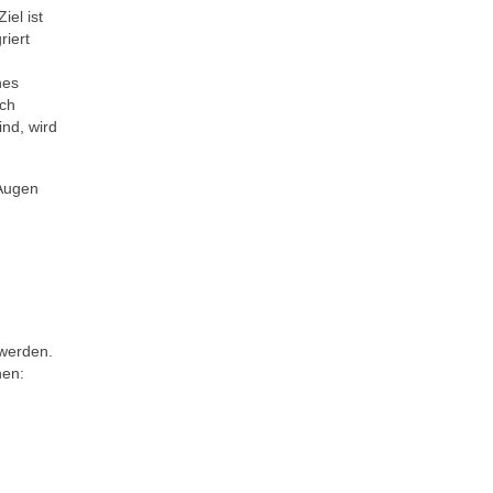
iel ist
riert
nes
ich
ind, wird
 Augen
 werden.
hen: