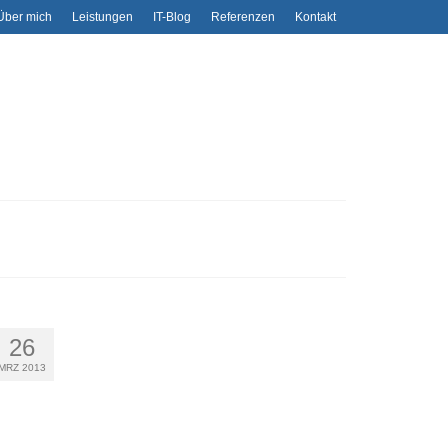
Über mich
Leistungen
IT-Blog
Referenzen
Kontakt
26
MRZ 2013