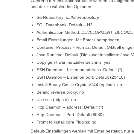
Während der Installationsroutine werden zu tätigenden
und der zu wählenden Optionen:
Git Repository:
path/to/repository
SQL Datenbank: Default – H2
Authentication Method:
DEVELOPMENT_BECOME
Email Einstellungen: Mit Enter überspringen
Container Process – Run as: Default (Aktuell einge
Java Runtime: Default (Die zuvor installierte Java-
Copy gerrit.war ins Zielverzeichnis: yes
SSH Daemon – Listen on address: Default (*)
SSH Daemon – Listen on port: Default (29418)
Install Bouny Castle Crypto v144 (optinal): no
Behind reverse proxy: no
Use ssh (https://): no
Http Daemon – address: Default (*)
Http Daemon – Port: Default (8080)
Promt to install core Plugins: no
Default-Einstellungen werden mit Enter bestätigt, nu