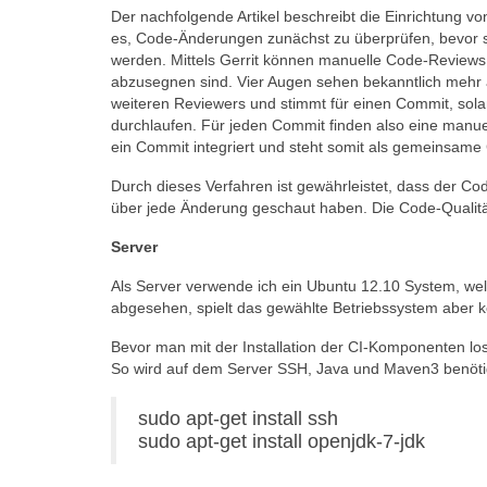
Der nachfolgende Artikel beschreibt die Einrichtung von
es, Code-Änderungen zunächst zu überprüfen, bevor s
werden. Mittels Gerrit können manuelle Code-Reviews
abzusegnen sind. Vier Augen sehen bekanntlich mehr a
weiteren Reviewers und stimmt für einen Commit, solang
durchlaufen. Für jeden Commit finden also eine manuell
ein Commit integriert und steht somit als gemeinsame
Durch dieses Verfahren ist gewährleistet, dass der Cod
über jede Änderung geschaut haben. Die Code-Qualität
Server
Als Server verwende ich ein Ubuntu 12.10 System, wel
abgesehen, spielt das gewählte Betriebssystem aber k
Bevor man mit der Installation der CI-Komponenten 
So wird auf dem Server SSH, Java und Maven3 benöti
sudo apt-get install ssh
sudo apt-get install openjdk-7-jdk