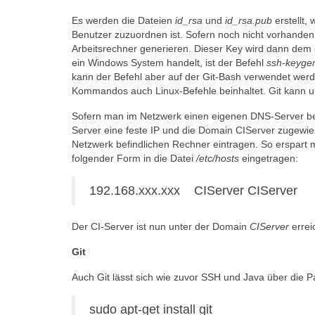
Es werden die Dateien
id_rsa
und
id_rsa.pub
erstellt,
Benutzer zuzuordnen ist. Sofern noch nicht vorhanden
Arbeitsrechner generieren. Dieser Key wird dann dem
ein Windows System handelt, ist der Befehl
ssh-keyge
kann der Befehl aber auf der Git-Bash verwendet werde
Kommandos auch Linux-Befehle beinhaltet. Git kann 
Sofern man im Netzwerk einen eigenen DNS-Server bet
Server eine feste IP und die Domain CIServer zugewie
Netzwerk befindlichen Rechner eintragen. So erspart m
folgender Form in die Datei
/etc/hosts
eingetragen:
192.168.xxx.xxx CIServer CIServer
Der CI-Server ist nun unter der Domain
CIServer
errei
Git
Auch Git lässt sich wie zuvor SSH und Java über die Pa
sudo apt-get install git