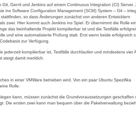
 Git, Gerrit und Jenkins auf einem Continuous Integration (CI) Server. Z
ie ins Software Configuration Management (SCM) System – Git – integ
 stattfinden, so dass Änderungen zunächst von anderen Entwicklern
ls zwei. Hier kommt auch Jenkins ins Spiel. Er übernimmt die Rolle ei
e das beinhaltende Projekt kompilierbar ist und die Testfälle erfolgre
e und eine automatisierte Prüfung statt. Erst wenn beide erfolgreich s
 Codebasis zur Verfügung.
e jederzeit kompilierbar ist, Testfälle durchlaufen und mindestens vier
 steigt damit merklich.
ches in einer VMWare betrieben wird. Von ein paar Ubuntu Spezifika
eine Rolle.
loslegen kann, müssen zunächst die Grundvoraussetzungen geschaffen
gt. Die ersten zwei kann man bequem über die Paketverwaltung bezie