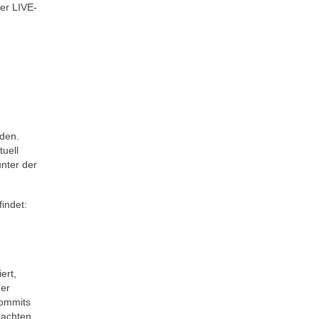
ner LIVE-
rden.
uell
nter der
indet:
ert,
ner
Commits
eachten