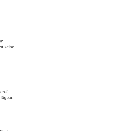
en
st keine
errit-
rfügbar.