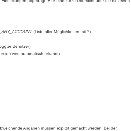
 Einstellungen abgefragt. Hier eine kurze Übersicht über die einzelnen
_ANY_ACCOUNT
(Liste aller Möglichkeiten mit ?)
loggter Benutzer)
Version wird automatisch erkannt)
r abweichende Angaben müssen explizit gemacht werden. Bei der