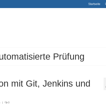
Startseite
utomatisierte Prüfung
on mit Git, Jenkins und
n
|
0