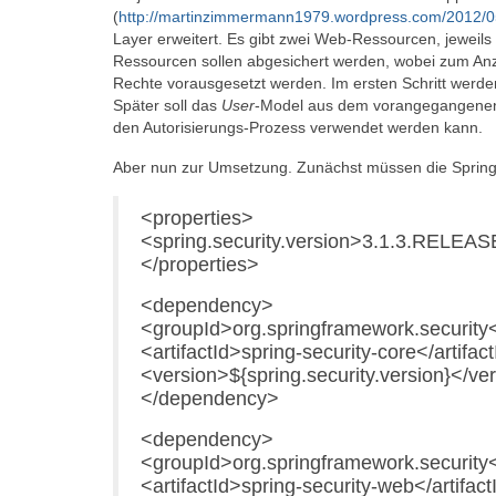
(
http://martinzimmermann1979.wordpress.com/2012/05/
Layer erweitert. Es gibt zwei Web-Ressourcen, jewei
Ressourcen sollen abgesichert werden, wobei zum Anze
Rechte vorausgesetzt werden. Im ersten Schritt werden 
Später soll das
User
-Model aus dem vorangegangenen A
den Autorisierungs-Prozess verwendet werden kann.
Aber nun zur Umsetzung. Zunächst müssen die Spring-Se
<properties>
<spring.security.version>3.1.3.RELEASE
</properties>
<dependency>
<groupId>org.springframework.security
<artifactId>spring-security-core</artifac
<version>${spring.security.version}</ve
</dependency>
<dependency>
<groupId>org.springframework.security
<artifactId>spring-security-web</artifact