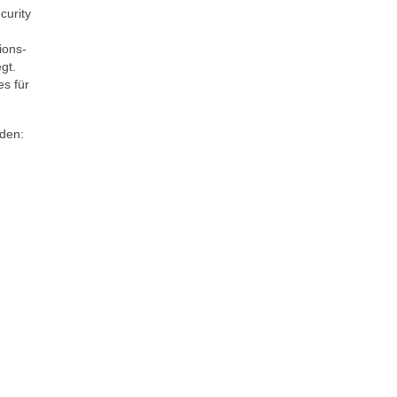
curity
ions-
gt.
s für
den: