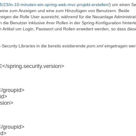
23/in-10-minuten-ein-spring-web-mvc-projekt-erstellen/
) um einen Se
ls eine zum Anzeigen und eine zum Hinzufügen von Benutzern. Beide
igen die Rolle User ausreicht, während für die Neuanlage Administrat
die Benutzer inklusive ihrer Rollen in der Spring-Konfiguration hinterle
rtikel um Login, Passwort und Rollen erweitert werden, so dass diese
curity Libraries in die bereits existierende
pom.xml
eingetragen wer
</spring.security.version>
</groupId>
tId>
rsion>
</groupId>
Id>