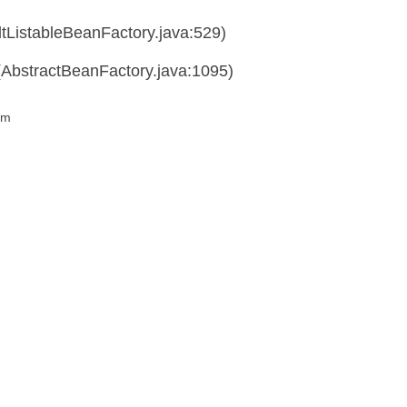
ltListableBeanFactory.java:529)
(AbstractBeanFactory.java:1095)
em