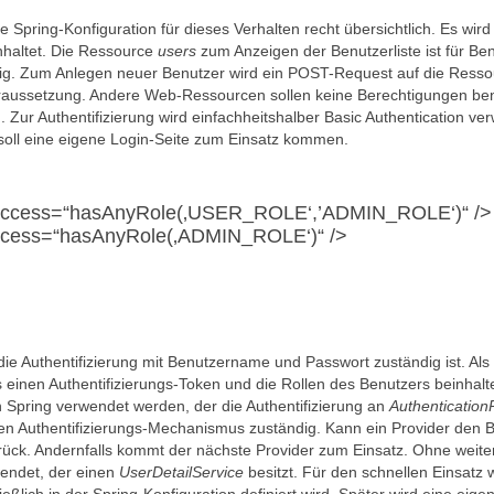
e Spring-Konfiguration für dieses Verhalten recht übersichtlich. Es wird
haltet. Die Ressource
users
zum Anzeigen der Benutzerliste ist für Be
. Zum Anlegen neuer Benutzer wird ein POST-Request auf die Resso
oraussetzung. Andere Web-Ressourcen sollen keine Berechtigungen ben
. Zur Authentifizierung wird einfachheitshalber Basic Authentication ve
 soll eine eigene Login-Seite zum Einsatz kommen.
rs“ access=“hasAnyRole(‚USER_ROLE‘,’ADMIN_ROLE‘)“ />
“ access=“hasAnyRole(‚ADMIN_ROLE‘)“ />
 die Authentifizierung mit Benutzername und Passwort zuständig ist. Als
 einen Authentifizierungs-Token und die Rollen des Benutzers beinhalte
 Spring verwendet werden, der die Authentifizierung an
Authentication
mmten Authentifizierungs-Mechanismus zuständig. Kann ein Provider den 
rück. Andernfalls kommt der nächste Provider zum Einsatz. Ohne weite
endet, der einen
UserDetailService
besitzt. Für den schnellen Einsatz w