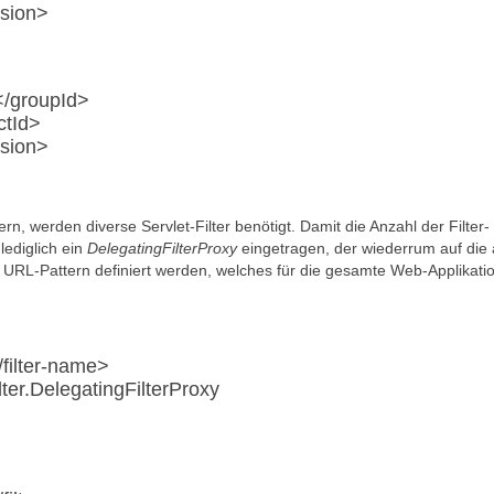
rsion>
</groupId>
ctId>
rsion>
n, werden diverse Servlet-Filter benötigt. Damit die Anzahl der Filter-
lediglich ein
DelegatingFilterProxy
eingetragen, der wiederrum auf die
ein URL-Pattern definiert werden, welches für die gesamte Web-Applikati
/filter-name>
lter.DelegatingFilterProxy