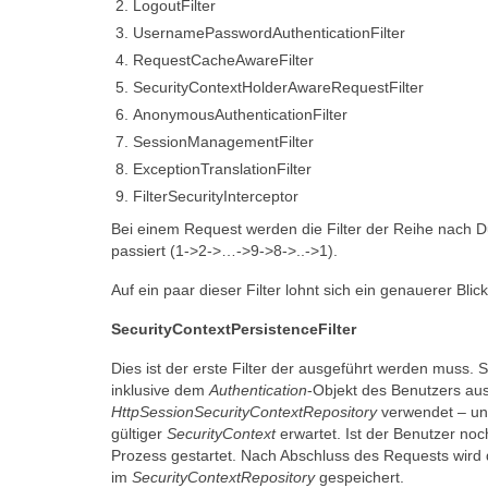
LogoutFilter
UsernamePasswordAuthenticationFilter
RequestCacheAwareFilter
SecurityContextHolderAwareRequestFilter
AnonymousAuthenticationFilter
SessionManagementFilter
ExceptionTranslationFilter
FilterSecurityInterceptor
Bei einem Request werden die Filter der Reihe nach 
passiert (1->2->…->9->8->..->1).
Auf ein paar dieser Filter lohnt sich ein genauerer Blick
SecurityContextPersistenceFilter
Dies ist der erste Filter der ausgeführt werden muss. So
inklusive dem
Authentication
-Objekt des Benutzers a
HttpSessionSecurityContextRepository
verwendet – un
gültiger
SecurityContext
erwartet. Ist der Benutzer noch
Prozess gestartet. Nach Abschluss des Requests wird
im
SecurityContextRepository
gespeichert.