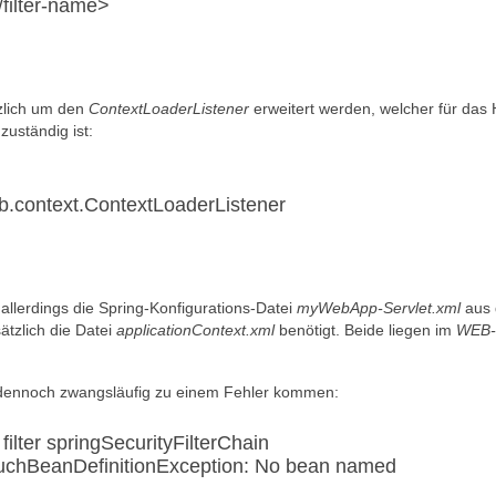
/filter-name>
zlich um den
ContextLoaderListener
erweitert werden, welcher für das
zuständig ist:
b.context.ContextLoaderListener
ht allerdings die Spring-Konfigurations-Datei
myWebApp-Servlet.xml
aus
ätzlich die Datei
applicationContext.xml
benötigt. Beide liegen im
WEB-
s dennoch zwangsläufig zu einem Fehler kommen:
ter springSecurityFilterChain
SuchBeanDefinitionException: No bean named