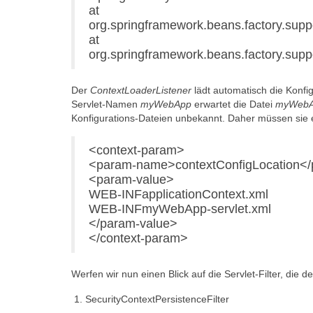
at
org.springframework.beans.factory.supp
at
org.springframework.beans.factory.sup
Der
ContextLoaderListener
lädt automatisch die Konfi
Servlet-Namen
myWebApp
erwartet die Datei
myWebAp
Konfigurations-Dateien unbekannt. Daher müssen sie 
<context-param>
<param-name>contextConfigLocation<
<param-value>
WEB-INFapplicationContext.xml
WEB-INFmyWebApp-servlet.xml
</param-value>
</context-param>
Werfen wir nun einen Blick auf die Servlet-Filter, die d
SecurityContextPersistenceFilter