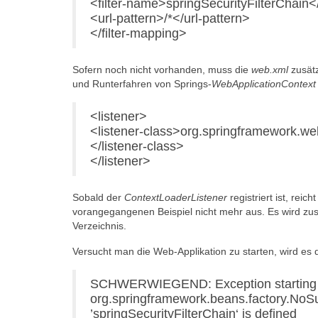
<filter-name>springSecurityFilterChain<
<url-pattern>/*</url-pattern>
</filter-mapping>
Sofern noch nicht vorhanden, muss die
web.xml
zusät
und Runterfahren von Springs-
WebApplicationContext
<listener>
<listener-class>org.springframework.we
</listener-class>
</listener>
Sobald der
ContextLoaderListener
registriert ist, reic
vorangegangenen Beispiel nicht mehr aus. Es wird zus
Verzeichnis.
Versucht man die Web-Applikation zu starten, wird e
SCHWERWIEGEND: Exception starting fil
org.springframework.beans.factory.No
’springSecurityFilterChain‘ is defined