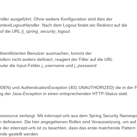
ndler
ausgeführt. Ohne weitere Konfiguration sind dies der
ontextLogoutHandler
. Nach dem Logout findet ein Redirect auf die
 auf die URL
/j_spring_security_logout
.
thentifizierten Benutzer ausmachen, kommt der
fern nicht anders definiert, reagiert der Filter auf die URL
ular die Input-Felder
j_username
und
j_password
.
DDEN) und
AuthenticationException
(401 UNAUTHORIZED) die in der Fi
ng der Java-
Exception
in einen entsprechenden HTTP-Status statt.
Ressource verlangt. Mit
intercept-urls
aus dem Spring Security Namesp
 definieren. Die hier angegebenen Rollen sind Voraussetzung, um auf
ge der
intercept-urls
ist zu beachten, dass das erste matchende Pattern
nde gestellt werden.