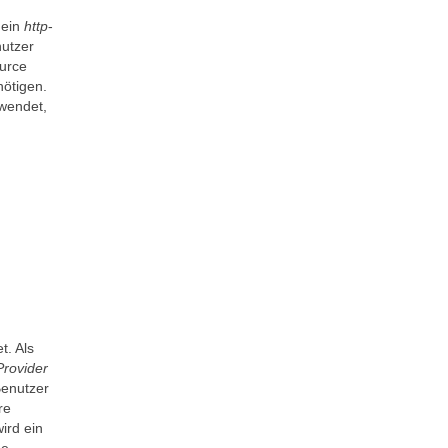
 ein
http
-
nutzer
urce
ötigen.
rwendet,
t. Als
Provider
Benutzer
re
ird ein