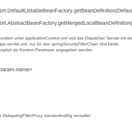
ort.DefaultListableBeanFactory.getBeanDefinition(Defau
port.AbstractBeanFactory.getMergedLocalBeanDefinition
guration unter
applicationContext.xml
und das Dispatcher-Servlet mit d
p-servlet.xml
, nur für den
springSecurityFilterChain
sind beide
explizit als Kontext-Parameter angegeben werden:
/param-name>
er
DelegatingFilterProxy
standardmäßig verwaltet: