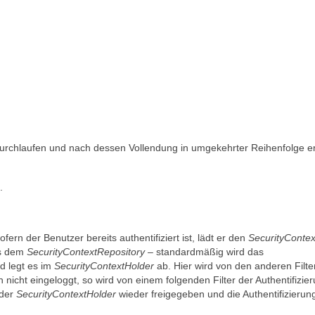
Durchlaufen und nach dessen Vollendung in umgekehrter Reihenfolge e
.
fern der Benutzer bereits authentifiziert ist, lädt er den
SecurityContex
us dem
SecurityContextRepository
– standardmäßig wird das
d legt es im
SecurityContextHolder
ab. Hier wird von den anderen Filte
 nicht eingeloggt, so wird von einem folgenden Filter der Authentifizie
 der
SecurityContextHolder
wieder freigegeben und die Authentifizierun