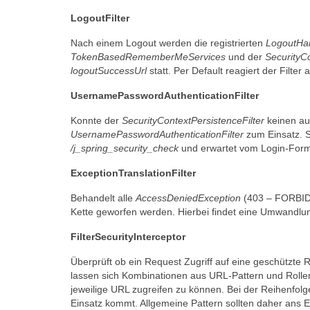
LogoutFilter
Nach einem Logout werden die registrierten
LogoutHa
TokenBasedRememberMeServices
und der
SecurityC
logoutSuccessUrl
statt. Per Default reagiert der Filter
UsernamePasswordAuthenticationFilter
Konnte der
SecurityContextPersistenceFilter
keinen au
UsernamePasswordAuthenticationFilter
zum Einsatz. So
/j_spring_security_check
und erwartet vom Login-Form
ExceptionTranslationFilter
Behandelt alle
AccessDeniedException
(403 – FORBI
Kette geworfen werden. Hierbei findet eine Umwandlu
FilterSecurityInterceptor
Überprüft ob ein Request Zugriff auf eine geschützte 
lassen sich Kombinationen aus URL-Pattern und Rollen
jeweilige URL zugreifen zu können. Bei der Reihenfol
Einsatz kommt. Allgemeine Pattern sollten daher ans E