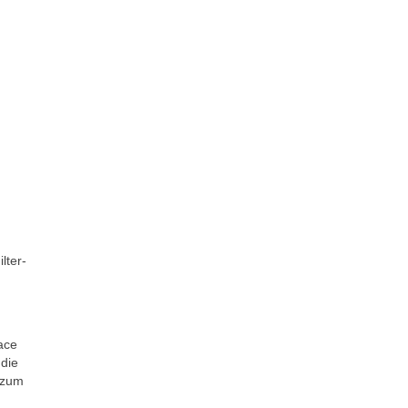
lter-
ace
 die
 zum