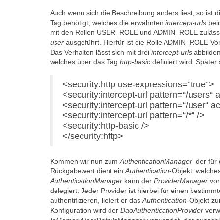
Auch wenn sich die Beschreibung anders liest, so ist di
Tag benötigt, welches die erwähnten
intercept-urls
bein
mit den Rollen USER_ROLE und ADMIN_ROLE zulässig
user
ausgeführt. Hierfür ist die Rolle ADMIN_ROLE V
Das Verhalten lässt sich mit drei
intercept-urls
abbilden
welches über das Tag
http-basic
definiert wird. Später
<security:http use-expressions=“true“>
<security:intercept-url pattern=“/use
<security:intercept-url pattern=“/user
<security:intercept-url pattern=“/*“ />
<security:http-basic />
</security:http>
Kommen wir nun zum
AuthenticationManager
, der für
Rückgabewert dient ein
Authentication
-Objekt, welches
AuthenticationManager
kann der
ProviderManager
von
delegiert. Jeder Provider ist hierbei für einen besti
authentifizieren, liefert er das
Authentication
-Objekt zu
Konfiguration wird der
DaoAuthenticationProvider
verw