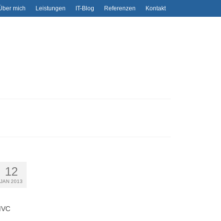
Über mich
Leistungen
IT-Blog
Referenzen
Kontakt
12
JAN 2013
 MVC