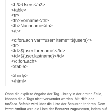
<h3>Users</h3>
<table>
<tr>
<th>Vorname</th>
<th>Nachname</th>
</tr>
<c:forEach var=“user“ items=“${users}“>
<tr>
<td>${user.forename}</td>
<td>${user.lastname}</td>
</c:forEach>
</table>
</body>
</html>
Ohne die explizite Angabe der Tag-Library in der ersten Zeile,
können die
c
-Tags nicht verwendet werden. Mit Hilfe des
forEach
-Befehls wird über die Liste der Benutzer iterieren. Dem
items
-Attribut wird die Liste der Benutzer zugewiesen, indem auf