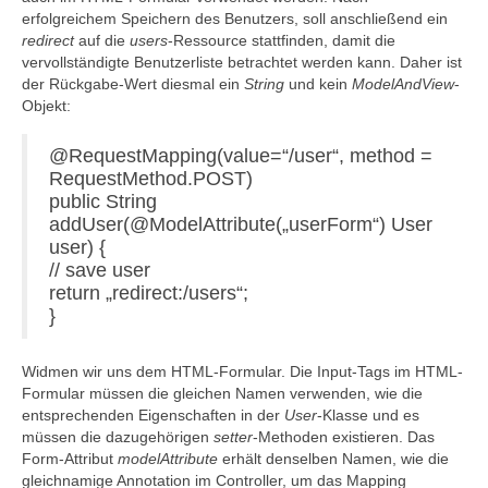
erfolgreichem Speichern des Benutzers, soll anschließend ein
redirect
auf die
users
-Ressource stattfinden, damit die
vervollständigte Benutzerliste betrachtet werden kann. Daher ist
der Rückgabe-Wert diesmal ein
String
und kein
ModelAndView
-
Objekt:
@RequestMapping(value=“/user“, method =
RequestMethod.POST)
public String
addUser(@ModelAttribute(„userForm“) User
user) {
// save user
return „redirect:/users“;
}
Widmen wir uns dem HTML-Formular. Die Input-Tags im HTML-
Formular müssen die gleichen Namen verwenden, wie die
entsprechenden Eigenschaften in der
User
-Klasse und es
müssen die dazugehörigen
setter
-Methoden existieren. Das
Form-Attribut
modelAttribute
erhält denselben Namen, wie die
gleichnamige Annotation im Controller, um das Mapping