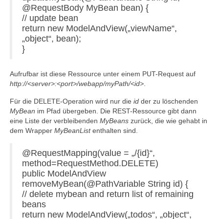
@RequestBody MyBean bean) {
// update bean
return new ModelAndView(„viewName“,
„object“, bean);
}
Aufrufbar ist diese Ressource unter einem PUT-Request auf
http://<server>:<port>/webapp/myPath/<id>
.
Für die DELETE-Operation wird nur die
id
der zu löschenden
MyBean
im Pfad übergeben. Die REST-Ressource gibt dann
eine Liste der verbleibenden
MyBeans
zurück, die wie gehabt in
dem Wrapper
MyBeanList
enthalten sind.
@RequestMapping(value = „/{id}“,
method=RequestMethod.DELETE)
public ModelAndView
removeMyBean(@PathVariable String id) {
// delete mybean and return list of remaining
beans
return new ModelAndView(„todos“, „object“,