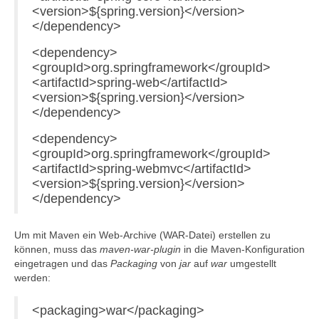
<version>${spring.version}</version>
</dependency>
<dependency>
<groupId>org.springframework</groupId>
<artifactId>spring-web</artifactId>
<version>${spring.version}</version>
</dependency>
<dependency>
<groupId>org.springframework</groupId>
<artifactId>spring-webmvc</artifactId>
<version>${spring.version}</version>
</dependency>
Um mit Maven ein Web-Archive (WAR-Datei) erstellen zu
können, muss das
maven-war-plugin
in die Maven-Konfiguration
eingetragen und das
Packaging
von
jar
auf
war
umgestellt
werden:
<packaging>war</packaging>