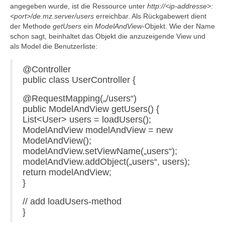
angegeben wurde, ist die Ressource unter
http://<ip-addresse>:
<port>/de.mz.server/users
erreichbar. Als Rückgabewert dient
der Methode
getUsers
ein
ModelAndView
-Objekt. Wie der Name
schon sagt, beinhaltet das Objekt die anzuzeigende View und
als Model die Benutzerliste:
@Controller
public class UserController {
@RequestMapping(„/users“)
public ModelAndView getUsers() {
List<User> users = loadUsers();
ModelAndView modelAndView = new
ModelAndView();
modelAndView.setViewName(„users“);
modelAndView.addObject(„users“, users);
return modelAndView;
}
// add loadUsers-method
}