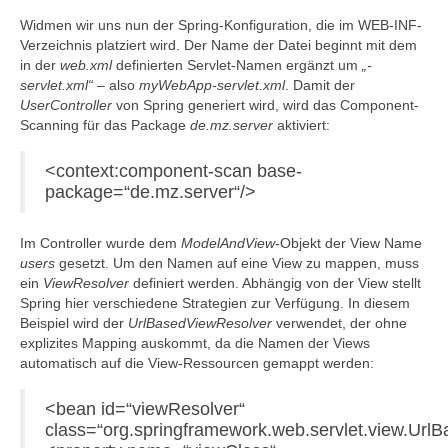
Widmen wir uns nun der Spring-Konfiguration, die im WEB-INF-
Verzeichnis platziert wird. Der Name der Datei beginnt mit dem
in der
web.xml
definierten Servlet-Namen ergänzt um
„-
servlet.xml“
– also
myWebApp-servlet.xml
. Damit der
UserController
von Spring generiert wird, wird das Component-
Scanning für das Package
de.mz.server
aktiviert:
<context:component-scan base-
package=“de.mz.server“/>
Im Controller wurde dem
ModelAndView
-Objekt der View Name
users
gesetzt. Um den Namen auf eine View zu mappen, muss
ein
ViewResolver
definiert werden. Abhängig von der View stellt
Spring hier verschiedene Strategien zur Verfügung. In diesem
Beispiel wird der
UrlBasedViewResolver
verwendet, der ohne
explizites Mapping auskommt, da die Namen der Views
automatisch auf die View-Ressourcen gemappt werden:
<bean id=“viewResolver“
class=“org.springframework.web.servlet.view.Url