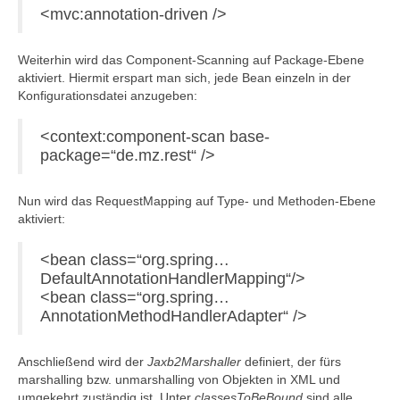
<mvc:annotation-driven />
Weiterhin wird das Component-Scanning auf Package-Ebene
aktiviert. Hiermit erspart man sich, jede Bean einzeln in der
Konfigurationsdatei anzugeben:
<context:component-scan base-
package=“de.mz.rest“ />
Nun wird das RequestMapping auf Type- und Methoden-Ebene
aktiviert:
<bean class=“org.spring…
DefaultAnnotationHandlerMapping“/>
<bean class=“org.spring…
AnnotationMethodHandlerAdapter“ />
Anschließend wird der
Jaxb2Marshaller
definiert, der fürs
marshalling bzw. unmarshalling von Objekten in XML und
umgekehrt zuständig ist. Unter
classesToBeBound
sind alle