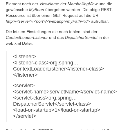
Element noch der
ViewName
der
MarshallingView
und die
gewünschte
MyBean
übergeben werden. Die obige REST-
Ressource ist über einen GET-Request auf die URI
http://<server>:<port>/<webapp>/myPath/<id>
aufrufbar.
Die letzten Einstellungen die noch fehlen, sind der
ContextLoaderListener
und das
DispatcherServlet
in der
web.xml Datei:
<listener>
<listener-class>org.spring…
ContextLoaderListener</listener-class>
</listener>
<servlet>
<servlet-name>servletName</servlet-name>
<servlet-class>org.spring…
DispatcherServlet</servlet-class>
<load-on-startup>1</load-on-startup>
</servlet>