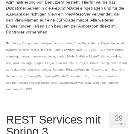
Administrierung von Benutzern besteht. Hierfür wurde das
DispatcherServlet
in die
web.xml
-Datei eingetragen und für die
Auswahl der richtigen View ein
ViewResolver
verwendet, der
den View-Namen auf eine JSP-Datei mappt. Alle weiteren
Einstellungen ließen sich bequem per Annotation direkt im
Controller vornehmen.
c
,
c-tags
,
Component
,
configuration
,
controller
,
Core
,
Dependency
,
DispatcherServlet
,
dynamic
,
Eclipse
,
facets
,
forEach
,
Form
,
Formular
,
Java
,
JSP
,
JSTL
,
JSTLView
,
library
,
mapping
,
maven
,
maven-war-plugin
,
model
,
ModelAndView
,
ModelAttribute
,
module
,
mvc
,
mvn
,
package
,
Pages
,
Plugin
,
pom.xml
,
POST
,
Project
,
Project configuration is not
up-to-date with pom.xml
,
redirect
,
Request
,
RequestMapping
,
Resolver
,
run
,
Scanning
,
Server
,
Spring
,
Spring-Web
,
Spring-WebMVC
,
Standard
,
Tag
,
Tomcat
,
up-to-date
,
update
,
UrlBasedViewResolver
,
View
,
ViewResolver
,
war
,
Web
,
Web Tool Platform
,
web.xml
,
with
,
WTP
REST Services mit
29
FEB 2012
Spring 3