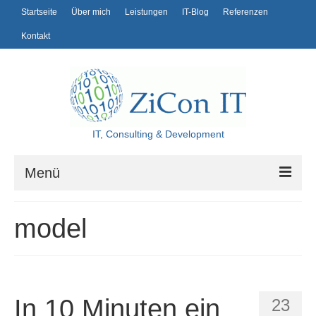
Startseite
Über mich
Leistungen
IT-Blog
Referenzen
Kontakt
IT, Consulting & Development
Menü
Startseite
model
Über mich
Leistungen
IT-Blog
In 10 Minuten ein
23