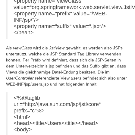
<property name=“viewClass“
value=“org.springframework.web.servlet.view.Jstl
<property name=“prefix“ value=“/WEB-
INF/jsp/“/>
<property name=“suffix“ value=“.jsp“/>
</bean>
Als
viewClass
wird die
JstlView
gewählt, es werden also JSPs
unterstützt, welche die JSP Standard Tag Library verwenden
können. Per Präfix wird definiert, dass sich die JSP-Seiten in
dem Unterverzeichnis jsp befinden und das Suffix gibt an, dass
Views die gleichnamige Datei-Endung besitzen. Die im
UserController
referenzierte View
users
befindet sich also unter
WEB-INF/jsp/users.jsp und hat folgenden Inhalt:
<%@taglib
uri=“http://java.sun.com/jsp/jstl/core“
prefix=“c“%>
<html>
<head><title>Users</title></head>
<body>