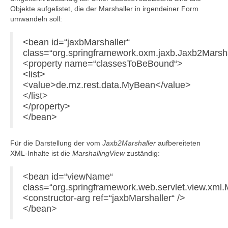
Objekte aufgelistet, die der Marshaller in irgendeiner Form
umwandeln soll:
<bean id=“jaxbMarshaller“
class=“org.springframework.oxm.jaxb.Jaxb2Marsha
<property name=“classesToBeBound“>
<list>
<value>de.mz.rest.data.MyBean</value>
</list>
</property>
</bean>
Für die Darstellung der vom
Jaxb2Marshaller
aufbereiteten
XML-Inhalte ist die
MarshallingView
zuständig:
<bean id=“viewName“
class=“org.springframework.web.servlet.view.xml.
<constructor-arg ref=“jaxbMarshaller“ />
</bean>