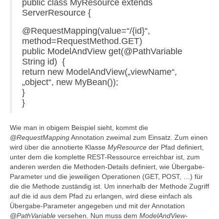
public class MyResource extends
ServerResource {
@RequestMapping(value=“/{id}“,
method=RequestMethod.GET)
public ModelAndView get(@PathVariable
String id) {
return new ModelAndView(„viewName“,
„object“, new MyBean());
}
}
Wie man in obigem Beispiel sieht, kommt die
@RequestMapping
Annotation zweimal zum Einsatz. Zum einen
wird über die annotierte Klasse
MyResource
der Pfad definiert,
unter dem die komplette REST-Ressource erreichbar ist, zum
anderen werden die Methoden-Details definiert, wie Übergabe-
Parameter und die jeweiligen Operationen (GET, POST, …) für
die die Methode zuständig ist. Um innerhalb der Methode Zugriff
auf die id aus dem Pfad zu erlangen, wird diese einfach als
Übergabe-Parameter angegeben und mit der Annotation
@PathVariable
versehen. Nun muss dem
ModelAndView
-