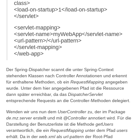
class>
<load-on-startup>1</load-on-startup>
</servlet>
<servlet-mapping>
<servlet-name>myWebApp</servlet-name>
<url-pattern>/</url-pattern>
</servlet-mapping>
</web-app>
Der Spring-Dispatcher scannt die unter Spring-Context
stehenden Klassen nach Controller Annotationen und erkennt
für enthaltene Methoden, ob ein
RequestMapping
angegeben
wurde. Unter dem hier angegebenen Pfad ist die Ressource
dann später erreichbar, da das
DispatcherServlet
entsprechende Requests an die Controller-Methoden delegiert.
Wenden wir uns nun dem
UserController
zu, der im Package
de.mz.server
erstellt und mit
@Controller
annotiert wird. Für die
Darstellung der Benutzerliste ist die Methode
getUsers
verantwortlich, die ein
RequestMapping
unter dem Pfad
users
erhält. Da in der
web.xml
als
url-pattern
der Root-Pfad