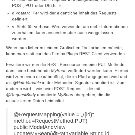
POST, PUT oder DELETE
d <data>: Hier wird der eigentliche Inhalt des Requests
definiert.
v: Steht für verbose. Wird verwendet um mehr Informationen
zu erhalten, kann ansonsten aber auch weggelassen
werden.
Wenn man lieber mit einem Grafischen Tool arbeiten möchte,
kann man statt curl das Firefox Plugin REST Client verwenden.
Erweitern wir nun die REST-Ressource um eine PUT-Methode,
damit eine bestehende
MyBean
verändert werden kann. Hierbei
wird zum einen die
id
benötigt, die im Pfad angegeben wird und
als
@PathVariable
in der Methoden-Signatur annotiert ist. Zum
anderen wird – wie beim POST-Request – die mit
@RequestBody
annotierte
MyBean
übergeben, die die
aktualisierten Daten beinhaltet:
@RequestMapping(value = „/{id}“,
method=RequestMethod.PUT)
public ModelAndView
updateMyBean(@PathVariable String id,