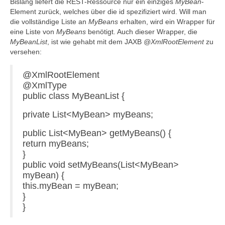
Bislang liefert die REST-Ressource nur ein einziges
MyBean
-
Element zurück, welches über die id spezifiziert wird. Will man
die vollständige Liste an
MyBeans
erhalten, wird ein Wrapper für
eine Liste von
MyBeans
benötigt. Auch dieser Wrapper, die
MyBeanList
, ist wie gehabt mit dem JAXB
@XmlRootElement
zu
versehen:
@XmlRootElement
@XmlType
public class MyBeanList {
private List<MyBean> myBeans;
public List<MyBean> getMyBeans() {
return myBeans;
}
public void setMyBeans(List<MyBean>
myBean) {
this.myBean = myBean;
}
}