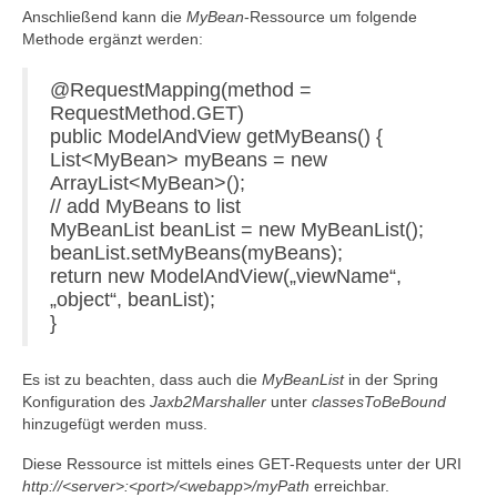
Anschließend kann die
MyBean
-Ressource um folgende
Methode ergänzt werden:
@RequestMapping(method =
RequestMethod.GET)
public ModelAndView getMyBeans() {
List<MyBean> myBeans = new
ArrayList<MyBean>();
// add MyBeans to list
MyBeanList beanList = new MyBeanList();
beanList.setMyBeans(myBeans);
return new ModelAndView(„viewName“,
„object“, beanList);
}
Es ist zu beachten, dass auch die
MyBeanList
in der Spring
Konfiguration des
Jaxb2Marshaller
unter
classesToBeBound
hinzugefügt werden muss.
Diese Ressource ist mittels eines GET-Requests unter der URI
http://<server>:<port>/<webapp>/myPath
erreichbar.