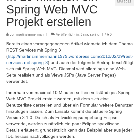
MAI 2012
Referenzen
Spring Web MVC
Kontakt
Projekt erstellen
Impressum
von
martinzimmermann
|
Veröffentlicht in:
Java
,
spring
|
0
Datenschutz
Bereits einen vorangegangenen Artikel widmete ich dem Thema
REST Services mit Spring 3
(
http://martinzimmermann1979.wordpress.com/2012/02/29/rest-
services-mit-spring-3
) und auch der folgende Beitrag beschäftigt
sich mit Spring Web MVC. Diesmal wird allerdings eine Web-
Seite realisiert und als Views JSPs (Java Server Pages)
verwendet.
Innerhalb von maximal 10 Minuten soll ein vollständiges Spring
Web MVC Projekt erstellt werden, mit dem sich eine
Benutzerliste darstellen und über ein Formular weitere Benutzer
hinzufügen lassen. Zum Einsatz kommt die aktuelle Spring
Version 3.1.0. Da ich als Entwicklungsumgebung Eclipse
verwende, werden zusätzlich ein paar Eclipse spezifische
Details erläutert, grundsätzlich kann das Beispiel aber aus jeder
IDE heraus nachvollzogen werden.