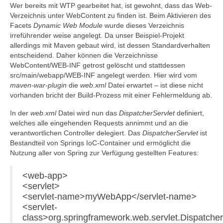
Wer bereits mit WTP gearbeitet hat, ist gewohnt, dass das Web-
Verzeichnis unter WebContent zu finden ist. Beim Aktivieren des
Facets
Dynamic Web Module
wurde dieses Verzeichnis
irreführender weise angelegt. Da unser Beispiel-Projekt
allerdings mit Maven gebaut wird, ist dessen Standardverhalten
entscheidend. Daher können die Verzeichnisse
WebContent/WEB-INF getrost gelöscht und stattdessen
src/main/webapp/WEB-INF angelegt werden. Hier wird vom
maven-war-plugin
die
web.xml
Datei erwartet – ist diese nicht
vorhanden bricht der Build-Prozess mit einer Fehlermeldung ab.
In der
web.xml
Datei wird nun das
DispatcherServlet
definiert,
welches alle eingehenden Requests annimmt und an die
verantwortlichen Controller delegiert. Das
DispatcherServlet
ist
Bestandteil von Springs IoC-Container und ermöglicht die
Nutzung aller von Spring zur Verfügung gestellten Features:
<web-app>
<servlet>
<servlet-name>myWebApp</servlet-name>
<servlet-
class>org.springframework.web.servlet.DispatcherS