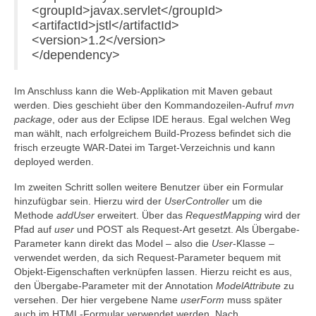
<groupId>javax.servlet</groupId>
<artifactId>jstl</artifactId>
<version>1.2</version>
</dependency>
Im Anschluss kann die Web-Applikation mit Maven gebaut
werden. Dies geschieht über den Kommandozeilen-Aufruf
mvn
package
, oder aus der Eclipse IDE heraus. Egal welchen Weg
man wählt, nach erfolgreichem Build-Prozess befindet sich die
frisch erzeugte WAR-Datei im Target-Verzeichnis und kann
deployed werden.
Im zweiten Schritt sollen weitere Benutzer über ein Formular
hinzufügbar sein. Hierzu wird der
UserController
um die
Methode
addUser
erweitert. Über das
RequestMapping
wird der
Pfad auf
user
und POST als Request-Art gesetzt. Als Übergabe-
Parameter kann direkt das Model – also die
User
-Klasse –
verwendet werden, da sich Request-Parameter bequem mit
Objekt-Eigenschaften verknüpfen lassen. Hierzu reicht es aus,
den Übergabe-Parameter mit der Annotation
ModelAttribute
zu
versehen. Der hier vergebene Name
userForm
muss später
auch im HTML-Formular verwendet werden. Nach