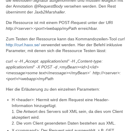
die Methoden-Signatur aufgenommen und müssen lediglich mit
der Annotation
@RequestBody
versehen werden. Den Rest
übernimmt der
Jaxb2Marshaller
.
Die Ressource ist mit einem POST-Request unter der URI
http://<server>:<port>/webapp/myPath
erreichbar.
Zum Testen der Ressource kann das Kommandozeilen-Tool
curl
http://curl.haxx.se/
verwendet werden. Hier der Befehl inklusive
Parameter, mit denen sich die Ressource Testen lässt:
curl -v -H „Accept: application/xml“ -H „Content-type:
application/xml“ -X POST -d ‚<myBean><id>1</id>
<message>some text</message></myBean>‘ http://<server>:
<port>/<webapp>/myPath
Hier die Erläuterung zu den einzelnen Parametern:
H <header>: Hiermit wird dem Request eine Header-
Information hinzugefügt.
1. Die Antwort des Servers soll XML sein, da dies vom Client
akzeptiert wird.
2. Die vom Client gesendeten Daten bestehen aus XML.
X <command>: Der Request wird ausgewählt, z.B. GET,