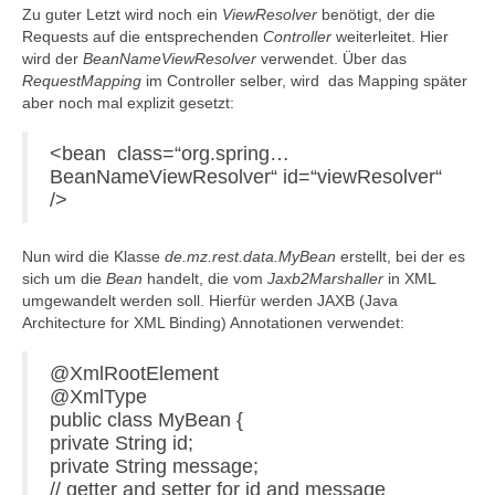
Zu guter Letzt wird noch ein
ViewResolver
benötigt, der die
Requests auf die entsprechenden
Controller
weiterleitet. Hier
wird der
BeanNameViewResolver
verwendet. Über das
RequestMapping
im Controller selber, wird das Mapping später
aber noch mal explizit gesetzt:
<bean class=“org.spring…
BeanNameViewResolver“ id=“viewResolver“
/>
Nun wird die Klasse
de.mz.rest.data.MyBean
erstellt, bei der es
sich um die
Bean
handelt, die vom
Jaxb2Marshaller
in XML
umgewandelt werden soll. Hierfür werden JAXB (Java
Architecture for XML Binding) Annotationen verwendet:
@XmlRootElement
@XmlType
public class MyBean {
private String id;
private String message;
// getter and setter for id and message