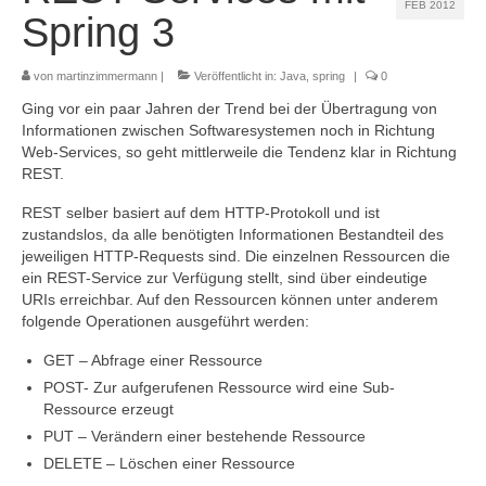
FEB 2012
Referenzen
Spring 3
Kontakt
von
martinzimmermann
|
Veröffentlicht in:
Java
,
spring
|
0
Impressum
Ging vor ein paar Jahren der Trend bei der Übertragung von
Informationen zwischen Softwaresystemen noch in Richtung
Datenschutz
Web-Services, so geht mittlerweile die Tendenz klar in Richtung
REST.
REST selber basiert auf dem HTTP-Protokoll und ist
zustandslos, da alle benötigten Informationen Bestandteil des
jeweiligen HTTP-Requests sind. Die einzelnen Ressourcen die
ein REST-Service zur Verfügung stellt, sind über eindeutige
URIs erreichbar. Auf den Ressourcen können unter anderem
folgende Operationen ausgeführt werden:
GET – Abfrage einer Ressource
POST- Zur aufgerufenen Ressource wird eine Sub-
Ressource erzeugt
PUT – Verändern einer bestehende Ressource
DELETE – Löschen einer Ressource