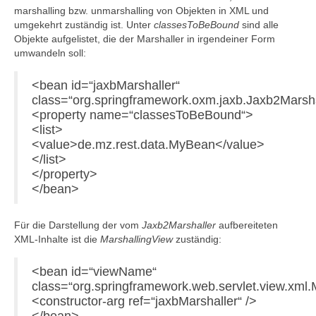
marshalling bzw. unmarshalling von Objekten in XML und
umgekehrt zuständig ist. Unter
classesToBeBound
sind alle
Objekte aufgelistet, die der Marshaller in irgendeiner Form
umwandeln soll:
<bean id=“jaxbMarshaller“
class=“org.springframework.oxm.jaxb.Jaxb2Marsha
<property name=“classesToBeBound“>
<list>
<value>de.mz.rest.data.MyBean</value>
</list>
</property>
</bean>
Für die Darstellung der vom
Jaxb2Marshaller
aufbereiteten
XML-Inhalte ist die
MarshallingView
zuständig:
<bean id=“viewName“
class=“org.springframework.web.servlet.view.xml.
<constructor-arg ref=“jaxbMarshaller“ />