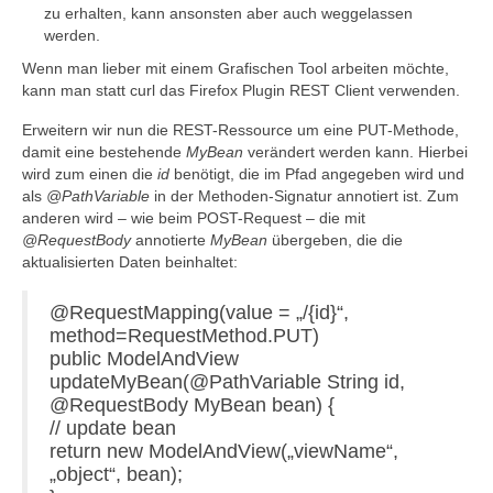
zu erhalten, kann ansonsten aber auch weggelassen
werden.
Wenn man lieber mit einem Grafischen Tool arbeiten möchte,
kann man statt curl das Firefox Plugin REST Client verwenden.
Erweitern wir nun die REST-Ressource um eine PUT-Methode,
damit eine bestehende
MyBean
verändert werden kann. Hierbei
wird zum einen die
id
benötigt, die im Pfad angegeben wird und
als
@PathVariable
in der Methoden-Signatur annotiert ist. Zum
anderen wird – wie beim POST-Request – die mit
@RequestBody
annotierte
MyBean
übergeben, die die
aktualisierten Daten beinhaltet:
@RequestMapping(value = „/{id}“,
method=RequestMethod.PUT)
public ModelAndView
updateMyBean(@PathVariable String id,
@RequestBody MyBean bean) {
// update bean
return new ModelAndView(„viewName“,
„object“, bean);