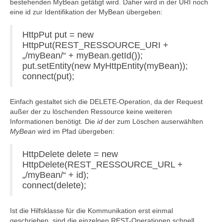
bestehenden MyBean getätigt wird. Daher wird in der URI noch
eine id zur Identifikation der MyBean übergeben:
HttpPut put = new
HttpPut(REST_RESSOURCE_URI +
„/myBean/“ + myBean.getId());
put.setEntity(new MyHttpEntity(myBean));
connect(put);
Einfach gestaltet sich die DELETE-Operation, da der Request
außer der zu löschenden Ressource keine weiteren
Informationen benötigt. Die
id
der zum Löschen auserwählten
MyBean
wird im Pfad übergeben:
HttpDelete delete = new
HttpDelete(REST_RESSOURCE_URL +
„/myBean/“ + id);
connect(delete);
Ist die Hilfsklasse für die Kommunikation erst einmal
geschrieben, sind die einzelnen REST-Operationen schnell