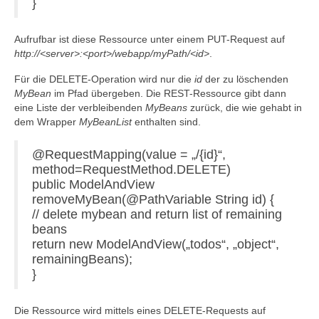
}
Aufrufbar ist diese Ressource unter einem PUT-Request auf
http://<server>:<port>/webapp/myPath/<id>
.
Für die DELETE-Operation wird nur die
id
der zu löschenden
MyBean
im Pfad übergeben. Die REST-Ressource gibt dann
eine Liste der verbleibenden
MyBeans
zurück, die wie gehabt in
dem Wrapper
MyBeanList
enthalten sind.
@RequestMapping(value = „/{id}“,
method=RequestMethod.DELETE)
public ModelAndView
removeMyBean(@PathVariable String id) {
// delete mybean and return list of remaining
beans
return new ModelAndView(„todos“, „object“,
remainingBeans);
}
Die Ressource wird mittels eines DELETE-Requests auf