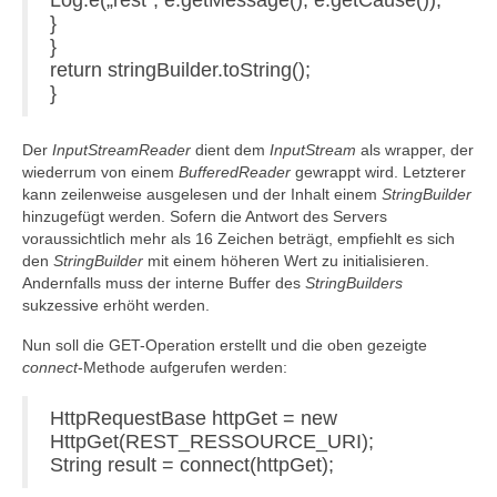
Log.e(„rest“, e.getMessage(), e.getCause());
}
}
return stringBuilder.toString();
}
Der
InputStreamReader
dient dem
InputStream
als wrapper, der
wiederrum von einem
BufferedReader
gewrappt wird. Letzterer
kann zeilenweise ausgelesen und der Inhalt einem
StringBuilder
hinzugefügt werden. Sofern die Antwort des Servers
voraussichtlich mehr als 16 Zeichen beträgt, empfiehlt es sich
den
StringBuilder
mit einem höheren Wert zu initialisieren.
Andernfalls muss der interne Buffer des
StringBuilders
sukzessive erhöht werden.
Nun soll die GET-Operation erstellt und die oben gezeigte
connect
-Methode aufgerufen werden:
HttpRequestBase httpGet = new
HttpGet(REST_RESSOURCE_URI);
String result = connect(httpGet);