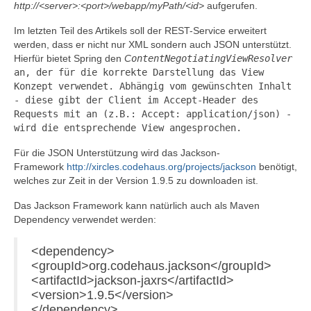
http://<server>:<port>/webapp/myPath/<id>
aufgerufen.
Im letzten Teil des Artikels soll der REST-Service erweitert
werden, dass er nicht nur XML sondern auch JSON unterstützt.
Hierfür bietet Spring den
C
ontentNegotiatingViewResolver
an, der für die korrekte Darstellung das View
Konzept verwendet. Abhängig vom gewünschten Inhalt
- diese gibt der Client im Accept-Header des
Requests mit an (z.B.: Accept: application/json) -
wird die entsprechende View angesprochen.
Für die JSON Unterstützung wird das Jackson-
Framework
http://xircles.codehaus.org/projects/jackson
benötigt,
welches zur Zeit in der Version 1.9.5 zu downloaden ist.
Das Jackson Framework kann natürlich auch als Maven
Dependency verwendet werden:
<dependency>
<groupId>org.codehaus.jackson</groupId>
<artifactId>jackson-jaxrs</artifactId>
<version>1.9.5</version>
</dependency>