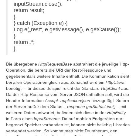
inputStream.close();
return result;
}
} catch (Exception e) {
Log.e(„rest“, e.getMessage(), e.getCause());
}
return „“;
}
Die übergebene
HttpRequestBase
abstrahiert die jeweilige Http-
Operation, die bereits die URI der Rest-Ressource und
gegebenenfalls weitere Inhalte enthält. Die Kommunikation sieht
bei allen Operationen gleich aus. Zunächst wird ein
HttpClient
benötigt – für dieses Beispiel reicht der Standard-
HttpClient
aus.
Da der Http-Response vom Server JSON enthalten soll, wird die
Header-Information
Accept: application/json
hinzugefügt. Sofern
der Server außer dem Status –
response.getStatusLine()
– mit
weiteren Daten antwortet, befinden sich diese in der
HttpEntity
in Form eines
InputStreams
. Da auf mobilen Endgeräten nur
begrenzt Speicher vorhanden ist, können nicht beliebig Libraries
verwendet werden. So kommt man nicht Drumherum, den