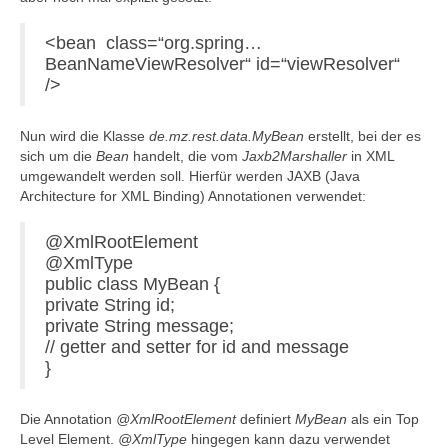
<bean class=“org.spring…
BeanNameViewResolver“ id=“viewResolver“
/>
Nun wird die Klasse
de.mz.rest.data.MyBean
erstellt, bei der es
sich um die
Bean
handelt, die vom
Jaxb2Marshaller
in XML
umgewandelt werden soll. Hierfür werden JAXB (Java
Architecture for XML Binding) Annotationen verwendet:
@XmlRootElement
@XmlType
public class MyBean {
private String id;
private String message;
// getter and setter for id and message
}
Die Annotation
@XmlRootElement
definiert
MyBean
als ein Top
Level Element.
@XmlType
hingegen kann dazu verwendet