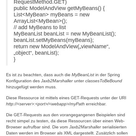
RequestMethod.GET)
public ModelAndView getMyBeans() {
List<MyBean> myBeans = new
ArrayList<MyBean>();
// add MyBeans to list
MyBeanList beanList = new MyBeanList();
beanList.setMyBeans(myBeans);
return new ModelAndView(„viewName“,
„object“, beanList);
}
Es ist zu beachten, dass auch die
MyBeanList
in der Spring
Konfiguration des
Jaxb2Marshaller
unter
classesToBeBound
hinzugefügt werden muss.
Diese Ressource ist mittels eines GET-Requests unter der URI
http://<server>:<port>/<webapp>/myPath
erreichbar.
Die GET-Requests aus den vorangegangenen Beispielen sind
recht simpel zu testen, da diese Ressourcen über einen Web-
Browser aufrufbar sind. Die vom
Jaxb2Marshaller
serialisierten
Daten werden im Browser als XML dargestellt. Zusätzlich sollen