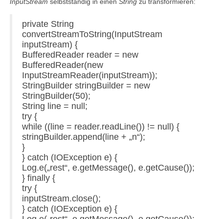
InputStream
selbstständig in einen
String
zu transformieren:
private String
convertStreamToString(InputStream
inputStream) {
BufferedReader reader = new
BufferedReader(new
InputStreamReader(inputStream));
StringBuilder stringBuilder = new
StringBuilder(50);
String line = null;
try {
while ((line = reader.readLine()) != null) {
stringBuilder.append(line + „n“);
}
} catch (IOException e) {
Log.e(„rest“, e.getMessage(), e.getCause());
} finally {
try {
inputStream.close();
} catch (IOException e) {