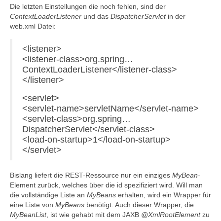
Die letzten Einstellungen die noch fehlen, sind der
ContextLoaderListener
und das
DispatcherServlet
in der
web.xml Datei:
<listener>
<listener-class>org.spring…
ContextLoaderListener</listener-class>
</listener>
<servlet>
<servlet-name>servletName</servlet-name>
<servlet-class>org.spring…
DispatcherServlet</servlet-class>
<load-on-startup>1</load-on-startup>
</servlet>
Bislang liefert die REST-Ressource nur ein einziges
MyBean
-
Element zurück, welches über die id spezifiziert wird. Will man
die vollständige Liste an
MyBeans
erhalten, wird ein Wrapper für
eine Liste von
MyBeans
benötigt. Auch dieser Wrapper, die
MyBeanList
, ist wie gehabt mit dem JAXB
@XmlRootElement
zu