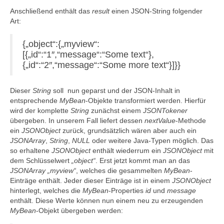
Anschließend enthält das
result
einen JSON-String folgender
Art:
{„object“:{„myview“:
[{„id“:“1″,“message“:“Some text“},
{„id“:“2″,“message“:“Some more text“}]}}
Dieser
String
soll nun geparst und der JSON-Inhalt in
entsprechende
MyBean
-Objekte transformiert werden. Hierfür
wird der komplette
String
zunächst einem
JSONTokener
übergeben. In unserem Fall liefert dessen
nextValue
-Methode
ein
JSONObject
zurück, grundsätzlich wären aber auch ein
JSONArray
,
String
,
NULL
oder weitere Java-Typen möglich. Das
so erhaltene
JSONObject
enthält wiederrum ein
JSONObject
mit
dem Schlüsselwert
„object“
. Erst jetzt kommt man an das
JSONArray „myview“
, welches die gesammelten
MyBean
-
Einträge enthält. Jeder dieser Einträge ist in einem
JSONObject
hinterlegt, welches die
MyBean
-Properties
id
und
message
enthält. Diese Werte können nun einem neu zu erzeugenden
MyBean
-Objekt übergeben werden: