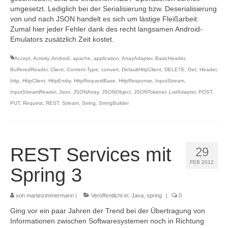
umgesetzt. Lediglich bei der Serialisierung bzw. Deserialisierung
von und nach JSON handelt es sich um lästige Fleißarbeit.
Zumal hier jeder Fehler dank des recht langsamen Android-
Emulators zusätzlich Zeit kostet.
Accept
,
Activity
,
Android
,
apache
,
application
,
ArrayAdapter
,
BasicHeader
,
BufferedReader
,
Client
,
Content-Type
,
convert
,
DefaultHttpClient
,
DELETE
,
Get
,
Header
,
http
,
HttpClient
,
HttpEntity
,
HttpRequestBase
,
HttpResponse
,
InputStream
,
InputStreamReader
,
Json
,
JSONArray
,
JSONObject
,
JSONTokener
,
ListAdapter
,
POST
,
PUT
,
Request
,
REST
,
Stream
,
String
,
StringBuilder
REST Services mit
29
FEB 2012
Spring 3
von
martinzimmermann
|
Veröffentlicht in:
Java
,
spring
|
0
Ging vor ein paar Jahren der Trend bei der Übertragung von
Informationen zwischen Softwaresystemen noch in Richtung