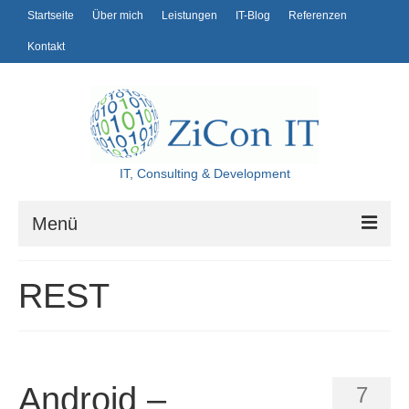
Startseite
Über mich
Leistungen
IT-Blog
Referenzen
Kontakt
IT, Consulting & Development
Menü
Startseite
REST
Über mich
Leistungen
IT-Blog
Android –
7