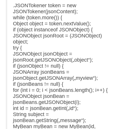
.JSONTokener token = new
JSONTokener(jsonContent);
while (token.more()) {
Object object = token.nextValue();
if (object instanceof JSONObject) {
JSONObject jsonRoot = (JSONObject)
object;
try {
JSONObject jsonObject =
jsonRoot.getJSONObject(„object“);
if (jsonObject != null) {
JSONArray jsonBeans =
jsonObject.getJSONArray(„myview“);
if (jsonBeans != null) {
for (int i = 0; i < jsonBeans.length(); i++) {
JSONObject jsonBean =
jsonBeans.getJSONObject(i);
int id = jsonBean.getInt(„id“);
String subject =
jsonBean.getString(„message“);
MyBean myBean = new MyBean(id,