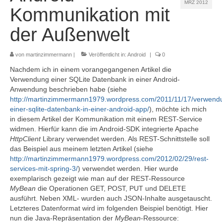
MRZ 2012
Referenzen
Kommunikation mit
Kontakt
der Außenwelt
Impressum
von
martinzimmermann
|
Veröffentlicht in:
Android
|
0
Datenschutz
Nachdem ich in einem vorangegangenen Artikel die
Verwendung einer SQLite Datenbank in einer Android-
Anwendung beschrieben habe (siehe
http://martinzimmermann1979.wordpress.com/2011/11/17/verwend
einer-sqlite-datenbank-in-einer-android-app/
), möchte ich mich
in diesem Artikel der Kommunikation mit einem REST-Service
widmen. Hierfür kann die im Android-SDK integrierte Apache
HttpClient
Library verwendet werden. Als REST-Schnittstelle soll
das Beispiel aus meinem letzten Artikel (siehe
http://martinzimmermann1979.wordpress.com/2012/02/29/rest-
services-mit-spring-3/
) verwendet werden. Hier wurde
exemplarisch gezeigt wie man auf der REST-Ressource
MyBean
die Operationen GET, POST, PUT und DELETE
ausführt. Neben XML- wurden auch JSON-Inhalte ausgetauscht.
Letzteres Datenformat wird im folgenden Beispiel benötigt. Hier
nun die Java-Repräsentation der
MyBean
-Ressource: