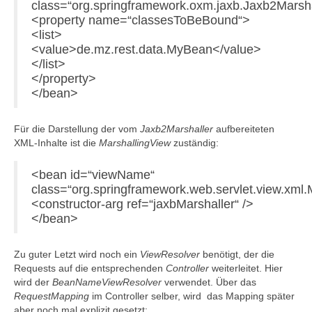
class=“org.springframework.oxm.jaxb.Jaxb2Marsha
<property name=“classesToBeBound“>
<list>
<value>de.mz.rest.data.MyBean</value>
</list>
</property>
</bean>
Für die Darstellung der vom
Jaxb2Marshaller
aufbereiteten
XML-Inhalte ist die
MarshallingView
zuständig:
<bean id=“viewName“
class=“org.springframework.web.servlet.view.xml.
<constructor-arg ref=“jaxbMarshaller“ />
</bean>
Zu guter Letzt wird noch ein
ViewResolver
benötigt, der die
Requests auf die entsprechenden
Controller
weiterleitet. Hier
wird der
BeanNameViewResolver
verwendet. Über das
RequestMapping
im Controller selber, wird das Mapping später
aber noch mal explizit gesetzt: