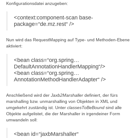
Konfigurationsdatei anzugeben:
<context:component-scan base-
package=“de.mz.rest“ />
Nun wird das RequestMapping auf Type- und Methoden-Ebene
aktiviert:
<bean class=“org.spring…
DefaultAnnotationHandlerMapping“/>
<bean class=“org.spring…
AnnotationMethodHandlerAdapter“ />
Anschließend wird der
Jaxb2Marshaller
definiert, der fürs
marshalling bzw. unmarshalling von Objekten in XML und
umgekehrt zuständig ist. Unter
classesToBeBound
sind alle
Objekte aufgelistet, die der Marshaller in irgendeiner Form
umwandeln soll:
<bean id=“jaxbMarshaller“