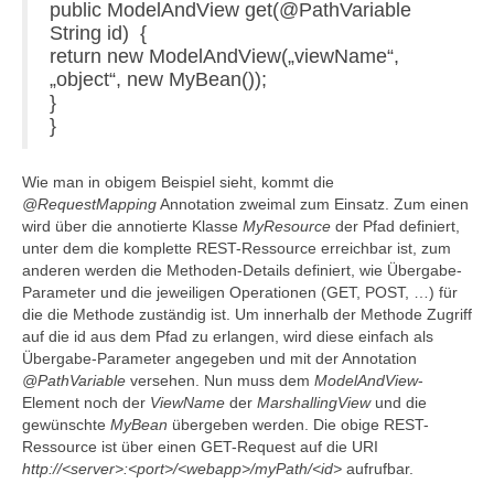
public ModelAndView get(@PathVariable
String id) {
return new ModelAndView(„viewName“,
„object“, new MyBean());
}
}
Wie man in obigem Beispiel sieht, kommt die
@RequestMapping
Annotation zweimal zum Einsatz. Zum einen
wird über die annotierte Klasse
MyResource
der Pfad definiert,
unter dem die komplette REST-Ressource erreichbar ist, zum
anderen werden die Methoden-Details definiert, wie Übergabe-
Parameter und die jeweiligen Operationen (GET, POST, …) für
die die Methode zuständig ist. Um innerhalb der Methode Zugriff
auf die id aus dem Pfad zu erlangen, wird diese einfach als
Übergabe-Parameter angegeben und mit der Annotation
@PathVariable
versehen. Nun muss dem
ModelAndView
-
Element noch der
ViewName
der
MarshallingView
und die
gewünschte
MyBean
übergeben werden. Die obige REST-
Ressource ist über einen GET-Request auf die URI
http://<server>:<port>/<webapp>/myPath/<id>
aufrufbar.