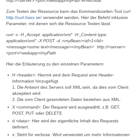
http://<server>:<port>/webapp/myPath
erreichbar.
Zum Testen der Ressource kann das Kommandozeilen-Tool
curl
http://curl.haxx.se/
verwendet werden. Hier der Befehl inklusive
Parameter, mit denen sich die Ressource Testen lässt:
curl -v -H „Accept: application/xml“ -H „Content-type:
application/xml“ -X POST -d ‚<myBean><id>1</id>
<message>some text</message></myBean>‘ http://<server>:
<port>/<webapp>/myPath
Hier die Erläuterung zu den einzelnen Parametern:
H <header>: Hiermit wird dem Request eine Header-
Information hinzugefügt.
1. Die Antwort des Servers soll XML sein, da dies vom Client
akzeptiert wird.
2. Die vom Client gesendeten Daten bestehen aus XML.
X <command>: Der Request wird ausgewählt, z.B. GET,
POST, PUT oder DELETE
d <data>: Hier wird der eigentliche Inhalt des Requests
definiert.
v: Steht für verbose. Wird verwendet um mehr Informationen