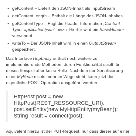
getContent – Liefert den JSON-Inhalt als InputStream
getContentLength – Enthält die Länge des JSON-Inhaltes
getContentType – Fügt die Header Information
„Content-
Type: application/json“
hinzu. Hierfür wird ein
BasicHeader
verwendet.
writeTo – Der JSON-Inhalt wird in einen
OutputStream
gespeichert.
Das Interface
HttpEntity
enthält noch weitere zu
implementierende Methoden, deren Funktionalität spielt für
dieses Beispiel aber keine Rolle. Nachdem der Serialisierung
einer
MyBean
nichts mehr im Wege steht, kann jetzt die
eigentliche POST-Operation ausgeführt werden:
HttpPost post = new
HttpPost(REST_RESSOURCE_URI);
post.setEntity(new MyHttpEntity(myBean));
String result = connect(post);
Äquivalent hierzu ist der PUT-Request, nur dass dieser auf einer