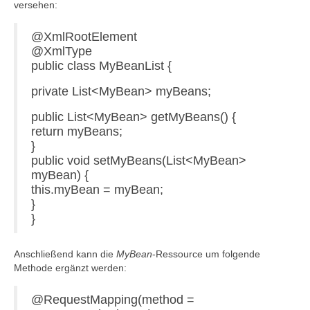
versehen:
@XmlRootElement
@XmlType
public class MyBeanList {
private List<MyBean> myBeans;
public List<MyBean> getMyBeans() {
return myBeans;
}
public void setMyBeans(List<MyBean>
myBean) {
this.myBean = myBean;
}
}
Anschließend kann die
MyBean
-Ressource um folgende
Methode ergänzt werden:
@RequestMapping(method =