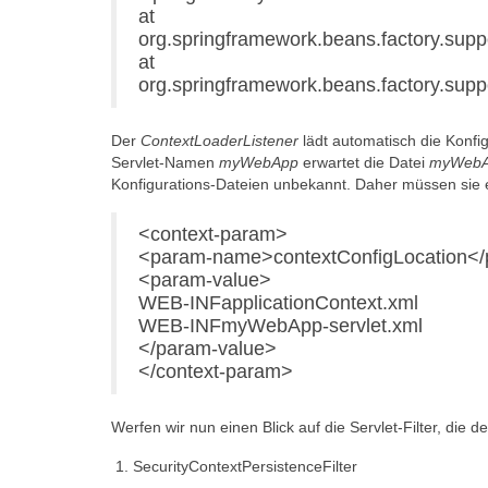
at
org.springframework.beans.factory.supp
at
org.springframework.beans.factory.sup
Der
ContextLoaderListener
lädt automatisch die Konfi
Servlet-Namen
myWebApp
erwartet die Datei
myWebAp
Konfigurations-Dateien unbekannt. Daher müssen sie 
<context-param>
<param-name>contextConfigLocation<
<param-value>
WEB-INFapplicationContext.xml
WEB-INFmyWebApp-servlet.xml
</param-value>
</context-param>
Werfen wir nun einen Blick auf die Servlet-Filter, die d
SecurityContextPersistenceFilter