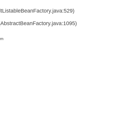
ltListableBeanFactory.java:529)
(AbstractBeanFactory.java:1095)
em