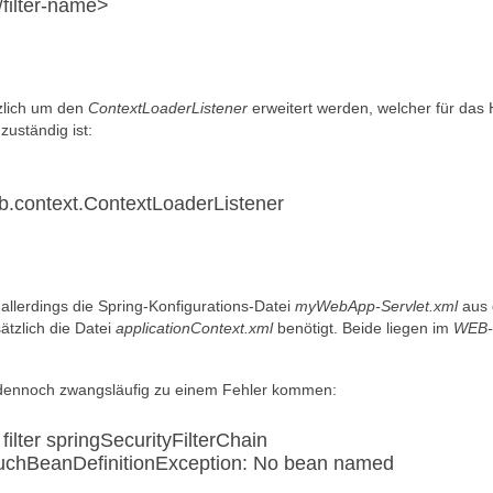
/filter-name>
zlich um den
ContextLoaderListener
erweitert werden, welcher für das
zuständig ist:
b.context.ContextLoaderListener
ht allerdings die Spring-Konfigurations-Datei
myWebApp-Servlet.xml
aus
ätzlich die Datei
applicationContext.xml
benötigt. Beide liegen im
WEB-
s dennoch zwangsläufig zu einem Fehler kommen:
ter springSecurityFilterChain
SuchBeanDefinitionException: No bean named