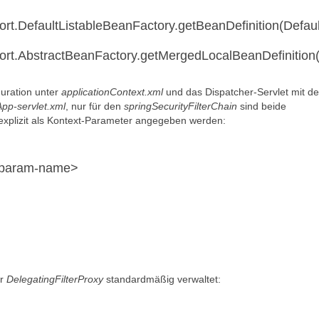
ort.DefaultListableBeanFactory.getBeanDefinition(Defau
port.AbstractBeanFactory.getMergedLocalBeanDefinition
guration unter
applicationContext.xml
und das Dispatcher-Servlet mit d
p-servlet.xml
, nur für den
springSecurityFilterChain
sind beide
explizit als Kontext-Parameter angegeben werden:
/param-name>
er
DelegatingFilterProxy
standardmäßig verwaltet: