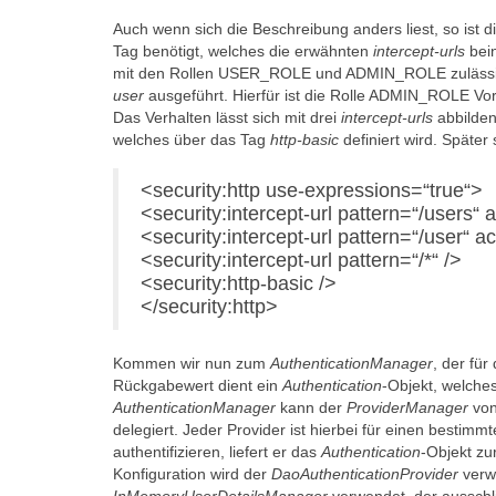
Auch wenn sich die Beschreibung anders liest, so ist di
Tag benötigt, welches die erwähnten
intercept-urls
bein
mit den Rollen USER_ROLE und ADMIN_ROLE zulässig
user
ausgeführt. Hierfür ist die Rolle ADMIN_ROLE V
Das Verhalten lässt sich mit drei
intercept-urls
abbilden
welches über das Tag
http-basic
definiert wird. Später
<security:http use-expressions=“true“>
<security:intercept-url pattern=“/use
<security:intercept-url pattern=“/user
<security:intercept-url pattern=“/*“ />
<security:http-basic />
</security:http>
Kommen wir nun zum
AuthenticationManager
, der für
Rückgabewert dient ein
Authentication
-Objekt, welches
AuthenticationManager
kann der
ProviderManager
von
delegiert. Jeder Provider ist hierbei für einen besti
authentifizieren, liefert er das
Authentication
-Objekt zu
Konfiguration wird der
DaoAuthenticationProvider
verw