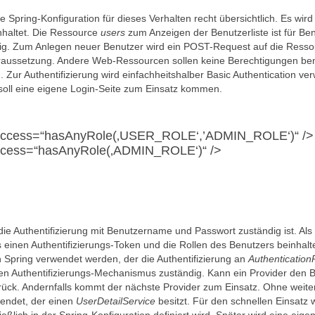
e Spring-Konfiguration für dieses Verhalten recht übersichtlich. Es wird
haltet. Die Ressource
users
zum Anzeigen der Benutzerliste ist für Be
. Zum Anlegen neuer Benutzer wird ein POST-Request auf die Resso
oraussetzung. Andere Web-Ressourcen sollen keine Berechtigungen ben
. Zur Authentifizierung wird einfachheitshalber Basic Authentication ve
 soll eine eigene Login-Seite zum Einsatz kommen.
rs“ access=“hasAnyRole(‚USER_ROLE‘,’ADMIN_ROLE‘)“ />
“ access=“hasAnyRole(‚ADMIN_ROLE‘)“ />
 die Authentifizierung mit Benutzername und Passwort zuständig ist. Als
 einen Authentifizierungs-Token und die Rollen des Benutzers beinhalte
 Spring verwendet werden, der die Authentifizierung an
Authentication
mmten Authentifizierungs-Mechanismus zuständig. Kann ein Provider den 
rück. Andernfalls kommt der nächste Provider zum Einsatz. Ohne weite
endet, der einen
UserDetailService
besitzt. Für den schnellen Einsatz w