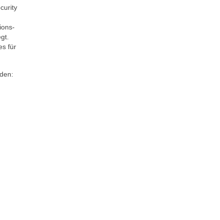
curity
ions-
gt.
s für
den: