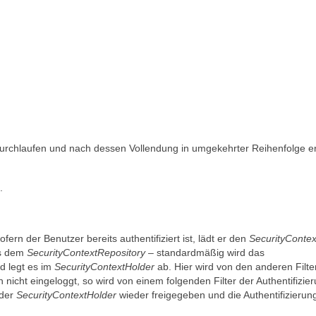
Durchlaufen und nach dessen Vollendung in umgekehrter Reihenfolge e
.
fern der Benutzer bereits authentifiziert ist, lädt er den
SecurityContex
us dem
SecurityContextRepository
– standardmäßig wird das
d legt es im
SecurityContextHolder
ab. Hier wird von den anderen Filte
 nicht eingeloggt, so wird von einem folgenden Filter der Authentifizie
 der
SecurityContextHolder
wieder freigegeben und die Authentifizierun