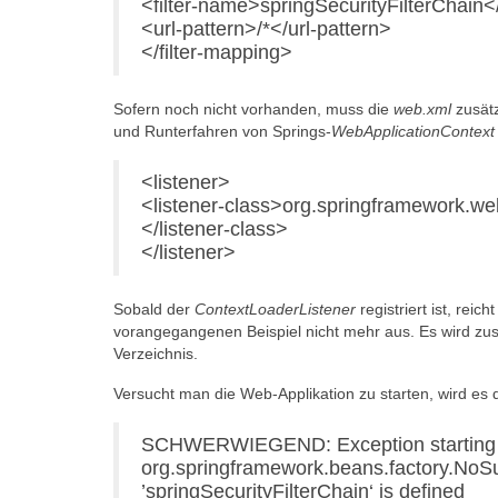
<filter-name>springSecurityFilterChain<
<url-pattern>/*</url-pattern>
</filter-mapping>
Sofern noch nicht vorhanden, muss die
web.xml
zusät
und Runterfahren von Springs-
WebApplicationContext
<listener>
<listener-class>org.springframework.we
</listener-class>
</listener>
Sobald der
ContextLoaderListener
registriert ist, reic
vorangegangenen Beispiel nicht mehr aus. Es wird zus
Verzeichnis.
Versucht man die Web-Applikation zu starten, wird e
SCHWERWIEGEND: Exception starting fil
org.springframework.beans.factory.No
’springSecurityFilterChain‘ is defined