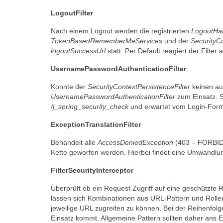
LogoutFilter
Nach einem Logout werden die registrierten
LogoutHa
TokenBasedRememberMeServices
und der
SecurityC
logoutSuccessUrl
statt. Per Default reagiert der Filter
UsernamePasswordAuthenticationFilter
Konnte der
SecurityContextPersistenceFilter
keinen au
UsernamePasswordAuthenticationFilter
zum Einsatz. So
/j_spring_security_check
und erwartet vom Login-Form
ExceptionTranslationFilter
Behandelt alle
AccessDeniedException
(403 – FORBI
Kette geworfen werden. Hierbei findet eine Umwandlu
FilterSecurityInterceptor
Überprüft ob ein Request Zugriff auf eine geschützte 
lassen sich Kombinationen aus URL-Pattern und Rollen
jeweilige URL zugreifen zu können. Bei der Reihenfol
Einsatz kommt. Allgemeine Pattern sollten daher ans E