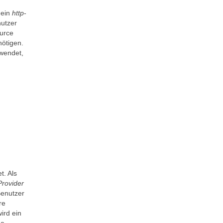
 ein
http
-
nutzer
urce
ötigen.
rwendet,
t. Als
Provider
Benutzer
re
ird ein