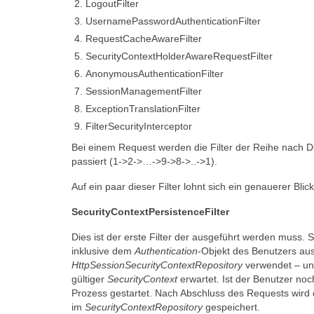
LogoutFilter
UsernamePasswordAuthenticationFilter
RequestCacheAwareFilter
SecurityContextHolderAwareRequestFilter
AnonymousAuthenticationFilter
SessionManagementFilter
ExceptionTranslationFilter
FilterSecurityInterceptor
Bei einem Request werden die Filter der Reihe nach 
passiert (1->2->…->9->8->..->1).
Auf ein paar dieser Filter lohnt sich ein genauerer Blick
SecurityContextPersistenceFilter
Dies ist der erste Filter der ausgeführt werden muss. So
inklusive dem
Authentication
-Objekt des Benutzers a
HttpSessionSecurityContextRepository
verwendet – un
gültiger
SecurityContext
erwartet. Ist der Benutzer noch
Prozess gestartet. Nach Abschluss des Requests wird
im
SecurityContextRepository
gespeichert.