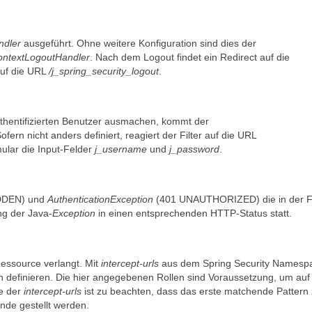
ndler
ausgeführt. Ohne weitere Konfiguration sind dies der
ontextLogoutHandler
. Nach dem Logout findet ein Redirect auf die
 auf die URL
/j_spring_security_logout
.
thentifizierten Benutzer ausmachen, kommt der
fern nicht anders definiert, reagiert der Filter auf die URL
ular die Input-Felder
j_username
und
j_password
.
DDEN) und
AuthenticationException
(401 UNAUTHORIZED) die in der Fi
ng der Java-
Exception
in einen entsprechenden HTTP-Status statt.
Ressource verlangt. Mit
intercept-urls
aus dem Spring Security Namesp
 definieren. Die hier angegebenen Rollen sind Voraussetzung, um auf
ge der
intercept-urls
ist zu beachten, dass das erste matchende Pattern
nde gestellt werden.