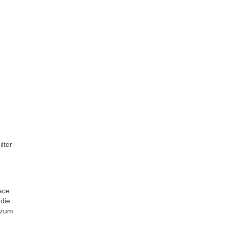
lter-
ace
 die
 zum