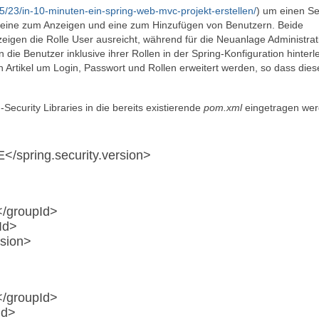
23/in-10-minuten-ein-spring-web-mvc-projekt-erstellen/
) um einen Se
ls eine zum Anzeigen und eine zum Hinzufügen von Benutzern. Beide
igen die Rolle User ausreicht, während für die Neuanlage Administrat
die Benutzer inklusive ihrer Rollen in der Spring-Konfiguration hinterle
rtikel um Login, Passwort und Rollen erweitert werden, so dass diese
curity Libraries in die bereits existierende
pom.xml
eingetragen wer
</spring.security.version>
</groupId>
tId>
rsion>
</groupId>
Id>