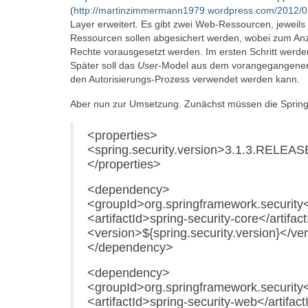
(
http://martinzimmermann1979.wordpress.com/2012/05/
Layer erweitert. Es gibt zwei Web-Ressourcen, jewei
Ressourcen sollen abgesichert werden, wobei zum Anze
Rechte vorausgesetzt werden. Im ersten Schritt werden 
Später soll das
User
-Model aus dem vorangegangenen A
den Autorisierungs-Prozess verwendet werden kann.
Aber nun zur Umsetzung. Zunächst müssen die Spring-Se
<properties>
<spring.security.version>3.1.3.RELEASE
</properties>
<dependency>
<groupId>org.springframework.security
<artifactId>spring-security-core</artifac
<version>${spring.security.version}</ve
</dependency>
<dependency>
<groupId>org.springframework.security
<artifactId>spring-security-web</artifact