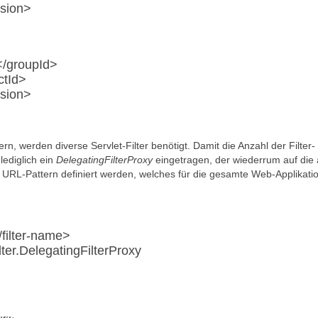
rsion>
</groupId>
ctId>
rsion>
n, werden diverse Servlet-Filter benötigt. Damit die Anzahl der Filter-
lediglich ein
DelegatingFilterProxy
eingetragen, der wiederrum auf die
ein URL-Pattern definiert werden, welches für die gesamte Web-Applikati
/filter-name>
lter.DelegatingFilterProxy