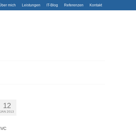
Über mich
Leistungen
IT-Blog
Referenzen
Kontakt
12
JAN 2013
 MVC