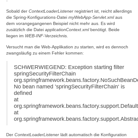
Sobald der
ContextLoaderListener
registriert ist, reicht allerdings
die Spring-Konfigurations-Datei
myWebApp-Servlet.xml
aus
dem vorangegangenen Beispiel nicht mehr aus. Es wird
zusätzlich die Datei
applicationContext.xml
benötigt. Beide
liegen im
WEB-INF
-Verzeichnis.
Versucht man die Web-Applikation zu starten, wird es dennoch
zwangsläufig zu einem Fehler kommen:
SCHWERWIEGEND: Exception starting filter
springSecurityFilterChain
org.springframework.beans.factory.NoSuchBeanDef
No bean named ’springSecurityFilterChain‘ is
defined
at
org.springframework.beans.factory.support.Defaul
at
org.springframework.beans.factory.support.Abstr
Der
ContextLoaderListener
lädt automatisch die Konfiguration