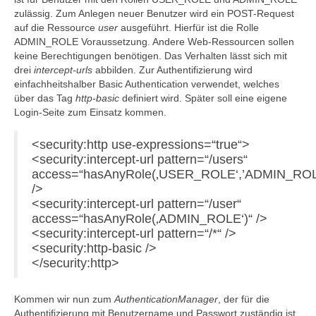
zulässig. Zum Anlegen neuer Benutzer wird ein POST-Request
auf die Ressource
user
ausgeführt. Hierfür ist die Rolle
ADMIN_ROLE Voraussetzung. Andere Web-Ressourcen sollen
keine Berechtigungen benötigen. Das Verhalten lässt sich mit
drei
intercept-urls
abbilden. Zur Authentifizierung wird
einfachheitshalber Basic Authentication verwendet, welches
über das Tag
http-basic
definiert wird. Später soll eine eigene
Login-Seite zum Einsatz kommen.
<security:http use-expressions=“true“>
<security:intercept-url pattern=“/users“
access=“hasAnyRole(‚USER_ROLE‘,’ADMIN_ROL
/>
<security:intercept-url pattern=“/user“
access=“hasAnyRole(‚ADMIN_ROLE‘)“ />
<security:intercept-url pattern=“/*“ />
<security:http-basic />
</security:http>
Kommen wir nun zum
AuthenticationManager
, der für die
Authentifizierung mit Benutzername und Passwort zuständig ist.