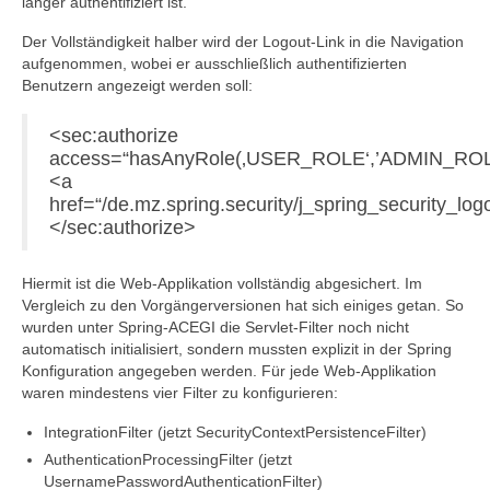
länger authentifiziert ist.
Der Vollständigkeit halber wird der Logout-Link in die Navigation
aufgenommen, wobei er ausschließlich authentifizierten
Benutzern angezeigt werden soll:
<sec:authorize
access=“hasAnyRole(‚USER_ROLE‘,’ADMIN_ROL
<a
href=“/de.mz.spring.security/j_spring_security_lo
</sec:authorize>
Hiermit ist die Web-Applikation vollständig abgesichert. Im
Vergleich zu den Vorgängerversionen hat sich einiges getan. So
wurden unter Spring-ACEGI die Servlet-Filter noch nicht
automatisch initialisiert, sondern mussten explizit in der Spring
Konfiguration angegeben werden. Für jede Web-Applikation
waren mindestens vier Filter zu konfigurieren:
IntegrationFilter (jetzt SecurityContextPersistenceFilter)
AuthenticationProcessingFilter (jetzt
UsernamePasswordAuthenticationFilter)