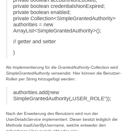
private boolean accountNonLocked;
private boolean credentialsNonExpired;
private boolean enabled;
private Collection<SimpleGrantedAuthority>
authorities = new
ArrayList<SimpleGrantedAuthority>();
// getter and setter
}
Als Implementierung für die
GrantedAuthority
-Collection wird
SimpleGrantedAuthority
verwendet. Hier können die Benutzer-
Rollen per String hinzugefügt werden:
authorities.add(new
SimpleGrantedAuthority(„USER_ROLE“));
Nach der Erweiterung des Benutzers wird nun der
UserDetailsService
implementiert. Dieser besitzt lediglich die
Methode
loadUserByUsername
, welche entweder den