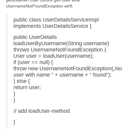
gefundenen
User
zurück gibt oder eine
UsernameNotFoundException
wirft:
public class UserDetailsServiceImpl
implements UserDetailsService {
public UserDetails
loadUserByUsername(String username)
throws UsernameNotFoundException {
User user = loadUser(username);
if (user == null) {
throw new UsernameNotFoundException(„No
user with name “ + username + “ found“);
} else {
return user;
}
}
// add loadUser-method
}