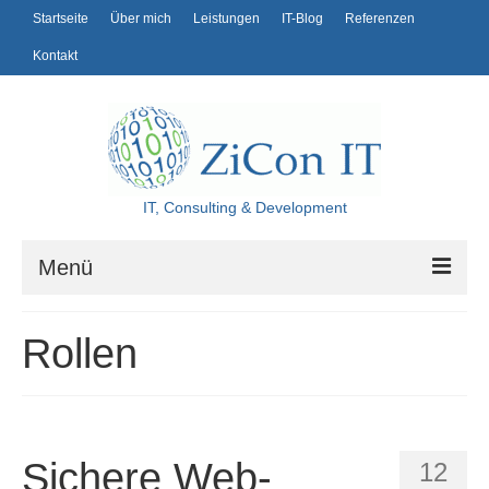
Startseite
Über mich
Leistungen
IT-Blog
Referenzen
Kontakt
IT, Consulting & Development
Menü
Startseite
Rollen
Über mich
Leistungen
IT-Blog
Sichere Web-
12