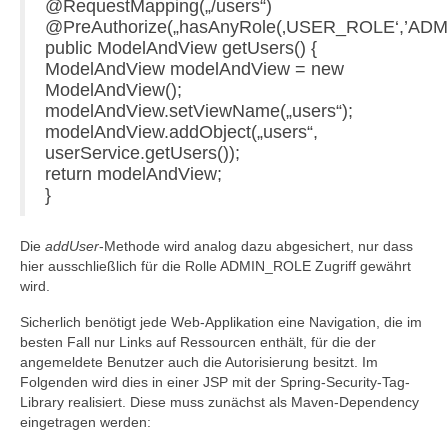
@RequestMapping(„/users“)
@PreAuthorize(„hasAnyRole(‚USER_ROLE‘,’ADM
public ModelAndView getUsers() {
ModelAndView modelAndView = new
ModelAndView();
modelAndView.setViewName(„users“);
modelAndView.addObject(„users“,
userService.getUsers());
return modelAndView;
}
Die
addUser
-Methode wird analog dazu abgesichert, nur dass
hier ausschließlich für die Rolle ADMIN_ROLE Zugriff gewährt
wird.
Sicherlich benötigt jede Web-Applikation eine Navigation, die im
besten Fall nur Links auf Ressourcen enthält, für die der
angemeldete Benutzer auch die Autorisierung besitzt. Im
Folgenden wird dies in einer JSP mit der Spring-Security-Tag-
Library realisiert. Diese muss zunächst als Maven-Dependency
eingetragen werden: