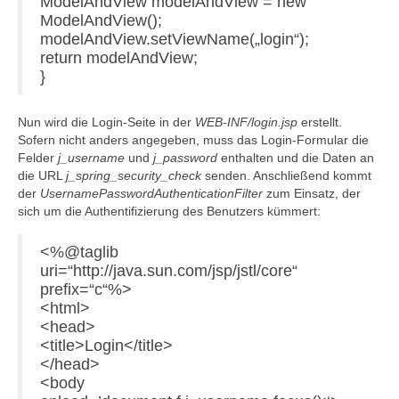
ModelAndView modelAndView = new
ModelAndView();
modelAndView.setViewName(„login“);
return modelAndView;
}
Nun wird die Login-Seite in der
WEB-INF/login.jsp
erstellt.
Sofern nicht anders angegeben, muss das Login-Formular die
Felder
j_username
und
j_password
enthalten und die Daten an
die URL
j_spring_security_check
senden. Anschließend kommt
der
UsernamePasswordAuthenticationFilter
zum Einsatz, der
sich um die Authentifizierung des Benutzers kümmert:
<%@taglib
uri=“http://java.sun.com/jsp/jstl/core“
prefix=“c“%>
<html>
<head>
<title>Login</title>
</head>
<body