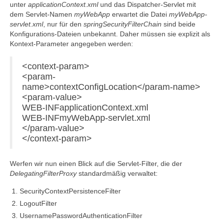
unter
applicationContext.xml
und das Dispatcher-Servlet mit
dem Servlet-Namen
myWebApp
erwartet die Datei
myWebApp-
servlet.xml
, nur für den
springSecurityFilterChain
sind beide
Konfigurations-Dateien unbekannt. Daher müssen sie explizit als
Kontext-Parameter angegeben werden:
<context-param>
<param-
name>contextConfigLocation</param-name>
<param-value>
WEB-INFapplicationContext.xml
WEB-INFmyWebApp-servlet.xml
</param-value>
</context-param>
Werfen wir nun einen Blick auf die Servlet-Filter, die der
DelegatingFilterProxy
standardmäßig verwaltet:
SecurityContextPersistenceFilter
LogoutFilter
UsernamePasswordAuthenticationFilter