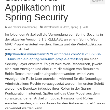
JAN 2013
Referenzen
Applikation mit
Kontakt
Spring Security
Impressum
von
martinzimmermann
|
Veröffentlicht in:
Java
,
spring
|
0
Datenschutz
Im folgenden Artikel soll die Verwendung von Spring-Security in
der aktuellen Version 3.1.3.RELEASE an einem Spring Web
MVC Projekt erläutert werden. Hierzu wird die Web-Applikation
aus dem Artikel
(
http://martinzimmermann1979.wordpress.com/2012/05/23/in-
10-minuten-ein-spring-web-mvc-projekt-erstellen/
) um einen
Security Layer erweitert. Es gibt zwei Web-Ressourcen, jeweils
eine zum Anzeigen und eine zum Hinzufügen von Benutzern.
Beide Ressourcen sollen abgesichert werden, wobei zum
Anzeigen die Rolle User ausreicht, während für die Neuanlage
Administrations-Rechte vorausgesetzt werden. Im ersten Schritt
werden die Benutzer inklusive ihrer Rollen in der Spring-
Konfiguration hinterlegt. Später soll das
User
-Model aus dem
vorangegangenen Artikel um Login, Passwort und Rollen
erweitert werden, so dass dieses für den Autorisierungs-Prozess
verwendet werden kann.