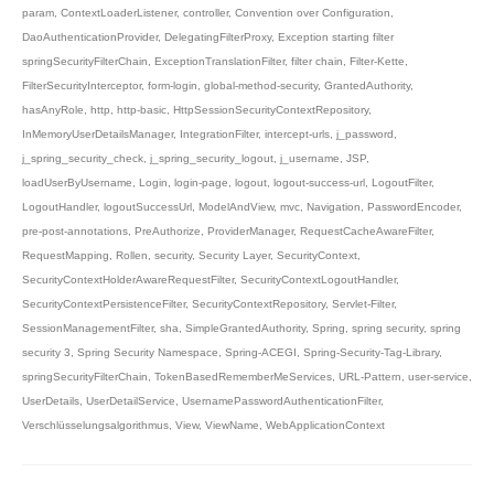
param
,
ContextLoaderListener
,
controller
,
Convention over Configuration
,
DaoAuthenticationProvider
,
DelegatingFilterProxy
,
Exception starting filter
springSecurityFilterChain
,
ExceptionTranslationFilter
,
filter chain
,
Filter-Kette
,
FilterSecurityInterceptor
,
form-login
,
global-method-security
,
GrantedAuthority
,
hasAnyRole
,
http
,
http-basic
,
HttpSessionSecurityContextRepository
,
InMemoryUserDetailsManager
,
IntegrationFilter
,
intercept-urls
,
j_password
,
j_spring_security_check
,
j_spring_security_logout
,
j_username
,
JSP
,
loadUserByUsername
,
Login
,
login-page
,
logout
,
logout-success-url
,
LogoutFilter
,
LogoutHandler
,
logoutSuccessUrl
,
ModelAndView
,
mvc
,
Navigation
,
PasswordEncoder
,
pre-post-annotations
,
PreAuthorize
,
ProviderManager
,
RequestCacheAwareFilter
,
RequestMapping
,
Rollen
,
security
,
Security Layer
,
SecurityContext
,
SecurityContextHolderAwareRequestFilter
,
SecurityContextLogoutHandler
,
SecurityContextPersistenceFilter
,
SecurityContextRepository
,
Servlet-Filter
,
SessionManagementFilter
,
sha
,
SimpleGrantedAuthority
,
Spring
,
spring security
,
spring
security 3
,
Spring Security Namespace
,
Spring-ACEGI
,
Spring-Security-Tag-Library
,
springSecurityFilterChain
,
TokenBasedRememberMeServices
,
URL-Pattern
,
user-service
,
UserDetails
,
UserDetailService
,
UsernamePasswordAuthenticationFilter
,
Verschlüsselungsalgorithmus
,
View
,
ViewName
,
WebApplicationContext