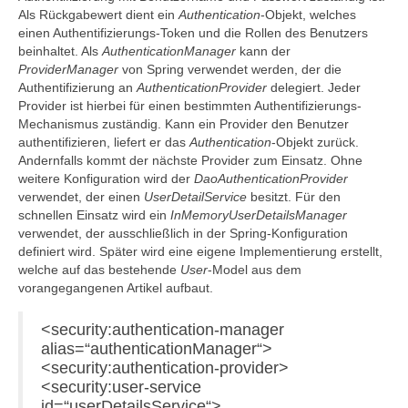
Als Rückgabewert dient ein
Authentication
-Objekt, welches
einen Authentifizierungs-Token und die Rollen des Benutzers
beinhaltet. Als
AuthenticationManager
kann der
ProviderManager
von Spring verwendet werden, der die
Authentifizierung an
AuthenticationProvider
delegiert. Jeder
Provider ist hierbei für einen bestimmten Authentifizierungs-
Mechanismus zuständig. Kann ein Provider den Benutzer
authentifizieren, liefert er das
Authentication
-Objekt zurück.
Andernfalls kommt der nächste Provider zum Einsatz. Ohne
weitere Konfiguration wird der
DaoAuthenticationProvider
verwendet, der einen
UserDetailService
besitzt. Für den
schnellen Einsatz wird ein
InMemoryUserDetailsManager
verwendet, der ausschließlich in der Spring-Konfiguration
definiert wird. Später wird eine eigene Implementierung erstellt,
welche auf das bestehende
User
-Model aus dem
vorangegangenen Artikel aufbaut.
<security:authentication-manager
alias=“authenticationManager“>
<security:authentication-provider>
<security:user-service
id=“userDetailsService“>