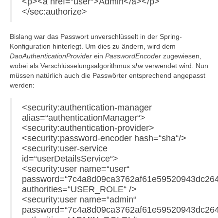
<p><a href=“user“>Admin</a></p>
</sec:authorize>
Bislang war das Passwort unverschlüsselt in der Spring-
Konfiguration hinterlegt. Um dies zu ändern, wird dem
DaoAuthenticationProvider
ein
PasswordEncoder
zugewiesen,
wobei als Verschlüsselungsalgorithmus
sha
verwendet wird. Nun
müssen natürlich auch die Passwörter entsprechend angepasst
werden:
<security:authentication-manager
alias=“authenticationManager“>
<security:authentication-provider>
<security:password-encoder hash=“sha“/>
<security:user-service
id=“userDetailsService“>
<security:user name=“user“
password=“7c4a8d09ca3762af61e59520943dc264
authorities=“USER_ROLE“ />
<security:user name=“admin“
password=“7c4a8d09ca3762af61e59520943dc264