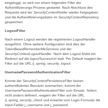
eingeloggt, so wird von einem folgenden Filter der
Authentifizierungs-Prozess gestartet. Nach Abschluss des
Requests wird der
SecurityContextHolder
wieder freigegeben
und die Authentifizierungsdaten im
SecurityContextRepository
gespeichert.
LogoutFilter
Nach einem Logout werden die registrierten
LogoutHandler
ausgeführt. Ohne weitere Konfiguration sind dies der
TokenBasedRememberMeServices
und der
SecurityContextLogoutHandler
. Nach dem Logout findet ein
Redirect auf die
logoutSuccessUrl
statt. Per Default reagiert der
Filter auf die URL
/j_spring_security_logout
.
UsernamePasswordAuthenticationFilter
Konnte der
SecurityContextPersistenceFilter
keinen
authentifizierten Benutzer ausmachen, kommt der
UsernamePasswordAuthenticationFilter
zum Einsatz. Sofern
nicht anders definiert, reagiert der Filter auf die URL
/j_spring_security_check
und erwartet vom Login-Formular die
Input-Felder
j_username
und
j_password
.