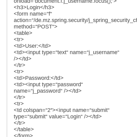
onload=’document.f.j_username.focus();‘>
<h3>Login</h3>
<form name=“f“
action=“/de.mz.spring.security/j_spring_security_c
method=“POST“>
<table>
<tr>
<td>User:</td>
<td><input type=“text“ name=“j_username“
/></td>
</tr>
<tr>
<td>Password:</td>
<td><input type=“password“
name=“j_password“ /></td>
</tr>
<tr>
<td colspan=“2″><input name=“submit“
type=“submit“ value=“Login“ /></td>
</tr>
</table>
</form>