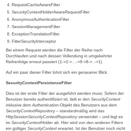
RequestCacheAwareFilter
SecurityContextHolderAwareRequestFilter
AnonymousAuthenticationFilter
SessionManagementFilter
ExceptionTranslationFilter
FilterSecurityInterceptor
Bei einem Request werden die Filter der Reihe nach
Durchlaufen und nach dessen Vollendung in umgekehrter
Reihenfolge erneut passiert (1->2->…->9->8->..->1).
Auf ein paar dieser Filter lohnt sich ein genauerer Blick.
SecurityContextPersistenceFilter
Dies ist der erste Filter der ausgeführt werden muss. Sofern der
Benutzer bereits authentifiziert ist, lädt er den
SecurityContext
inklusive dem
Authentication
-Objekt des Benutzers aus dem
SecurityContextRepository
– standardmäßig wird das
HttpSessionSecurityContextRepository
verwendet – und legt es
im
SecurityContextHolder
ab. Hier wird von den anderen Filtern
ein gültiger
SecurityContext
erwartet. Ist der Benutzer noch nicht