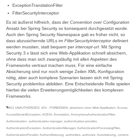
ExceptionTranslationFilter
FilterSecurityInterceptor
Es ist äußerst hilfreich, dass der
Convention over Configuration
Ansatz bei Spring Security so konsequent durchgesetzt wurde.
Auch den Spring Security Namespace gab es früher nicht, so
dass abzusichernde URLs im
FilterSecurityInterceptor
definiert
werden mussten, statt bequem per
intercept-url
. Mit Spring
Security 3.x lässt sich eine Web-Applikation schnell absichern,
ohne dass man sich zwangsläufig mit allen Aspekten des
Frameworks vertraut machen muss. Für eine einfache
Absicherung sind nur noch wenige Zeilen XML-Konfiguration
nötig, aber auch komplexe Szenarien lassen sich mit Spring
Security problemlos abbilden. Eine Entscheidende Rolle spielen
hierbei die vielen Erweiterungsmöglichkeiten des komplexen
Frameworks.
401 UNAUTHORIZED
,
403 - FORBIDDEN
,
absichern einer Web-Applikation
,
Access
,
AccessDeniedException
,
ACEGI
,
Annotation
,
AnonymousAuthenticationFilter
,
Authentication
,
authentication-manager
,
authentication-provider
,
AuthenticationException
,
AuthenticationManager
,
AuthenticationProcessingFilter
,
AuthenticationProvider
,
Authentifizierung
,
authorities
,
authorize
,
Autorisierung
,
context-