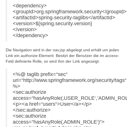
<dependency>
<groupId>org.springframework.security</groupId>
<artifactId>spring-security-taglibs</artifactId>
<version>${spring.security.version}
</version>
</dependency>
Die Navigation wird in der
nav.jsp
abgelegt und erhält um jeden
Link ein
authorize
-Element. Besitzt der Benutzer die im
access
-
Feld definierte Rolle, so wird ihm der Link angezeigt:
<%@ taglib prefix=“sec“
uri=“http://www.springframework.org/security/tags“
%>
<sec:authorize
access=“hasAnyRole(‚USER_ROLE‘,’ADMIN_ROL
<p><a href=“users“>User</a></p>
</sec:authorize>
<sec:authorize
access=“hasAnyRole(‚ADMIN_ROLE‘)“>