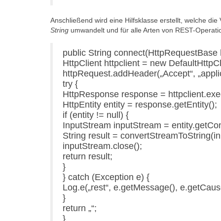
Anschließend wird eine Hilfsklasse erstellt, welche 
String
umwandelt und für alle Arten von REST-Operati
public String connect(HttpRequestBase 
HttpClient httpclient = new DefaultHttpCl
httpRequest.addHeader(„Accept“, „applic
try {
HttpResponse response = httpclient.exe
HttpEntity entity = response.getEntity();
if (entity != null) {
InputStream inputStream = entity.getCon
String result = convertStreamToString(i
inputStream.close();
return result;
}
} catch (Exception e) {
Log.e(„rest“, e.getMessage(), e.getCause
}
return „“;
}