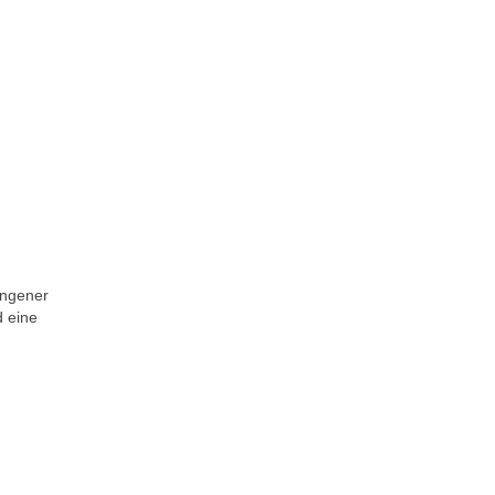
angener
d eine