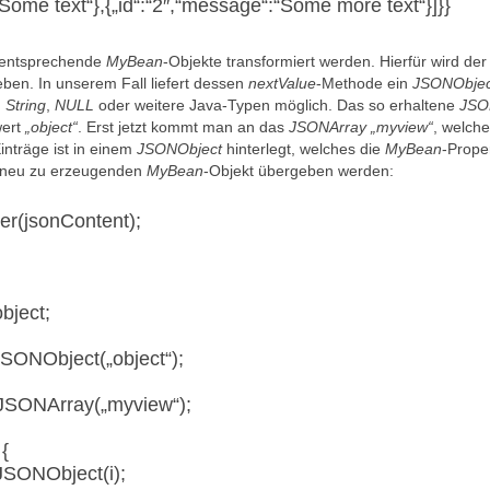
“Some text“},{„id“:“2″,“message“:“Some more text“}]}}
n entsprechende
MyBean
-Objekte transformiert werden. Hierfür wird der
ben. In unserem Fall liefert dessen
nextValue
-Methode ein
JSONObjec
,
String
,
NULL
oder weitere Java-Typen möglich. Das so erhaltene
JSO
ert
„object“
. Erst jetzt kommt man an das
JSONArray „myview“
, welche
Einträge ist in einem
JSONObject
hinterlegt, welches die
MyBean
-Prope
m neu zu erzeugenden
MyBean
-Objekt übergeben werden:
r(jsonContent);
bject;
SONObject(„object“);
JSONArray(„myview“);
 {
SONObject(i);