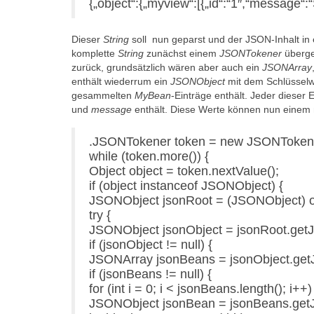
{„object“:{„myview“:[{„id“:“1″,“message“:
Dieser
String
soll nun geparst und der JSON-Inhalt i
komplette
String
zunächst einem
JSONTokener
überge
zurück, grundsätzlich wären aber auch ein
JSONArray
enthält wiederrum ein
JSONObject
mit dem Schlüsselw
gesammelten
MyBean
-Einträge enthält. Jeder dieser 
und
message
enthält. Diese Werte können nun eine
.JSONTokener token = new JSONTokene
while (token.more()) {
Object object = token.nextValue();
if (object instanceof JSONObject) {
JSONObject jsonRoot = (JSONObject) o
try {
JSONObject jsonObject = jsonRoot.getJ
if (jsonObject != null) {
JSONArray jsonBeans = jsonObject.get
if (jsonBeans != null) {
for (int i = 0; i < jsonBeans.length(); i++)
JSONObject jsonBean = jsonBeans.getJ