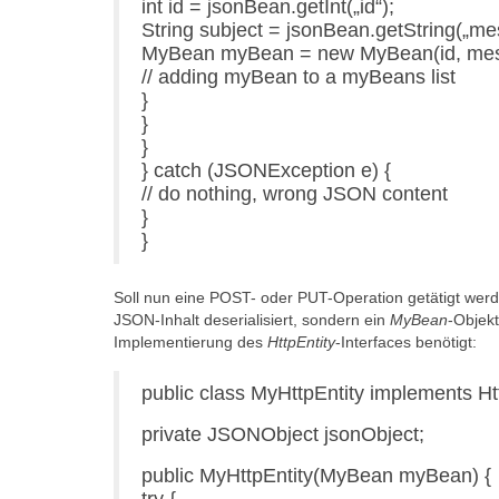
int id = jsonBean.getInt(„id“);
String subject = jsonBean.getString(„me
MyBean myBean = new MyBean(id, mes
// adding myBean to a myBeans list
}
}
}
} catch (JSONException e) {
// do nothing, wrong JSON content
}
}
Soll nun eine POST- oder PUT-Operation getätigt we
JSON-Inhalt deserialisiert, sondern ein
MyBean
-Objek
Implementierung des
HttpEntity
-Interfaces benötigt:
public class MyHttpEntity implements Htt
private JSONObject jsonObject;
public MyHttpEntity(MyBean myBean) {