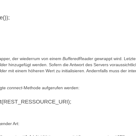
());
apper, der wiederrum von einem
BufferedReader
gewrappt wird. Letzte
lder
hinzugefügt werden. Sofern die Antwort des Servers voraussichtli
lder
mit einem höheren Wert zu initialisieren. Andernfalls muss der inte
igte
connect
-Methode aufgerufen werden:
pGet(REST_RESSOURCE_URI);
ender Art: