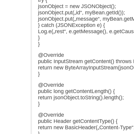
try {
jsonObject = new JSONObject();
jsonObject.put(„id“, myBean.getId());
jsonObject.put(„message“, myBean.get
} catch (JSONException e) {
Log.e(„rest“, e.getMessage(), e.getCause
}
}
@Override
public InputStream getContent() throws 
return new ByteArrayInputStream(jsonObj
}
@Override
public long getContentLength() {
return jsonObject.toString().length();
}
@Override
public Header getContentType() {
return new BasicHeader(„Content-Type“, 
}