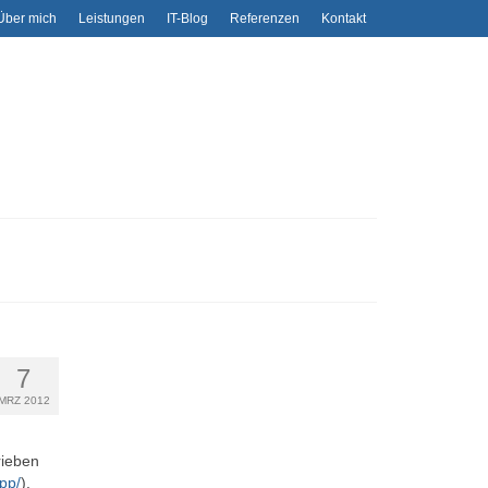
Über mich
Leistungen
IT-Blog
Referenzen
Kontakt
7
MRZ 2012
rieben
pp/
),