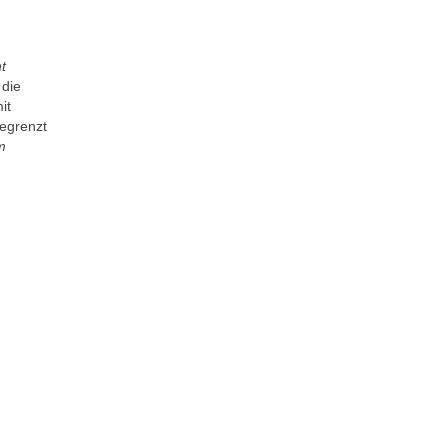
t
 die
it
begrenzt
m