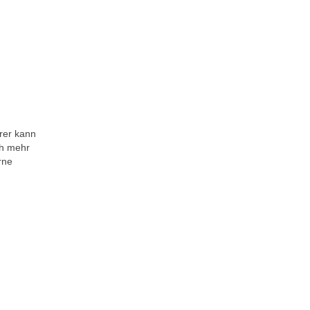
rer kann
ch mehr
rne