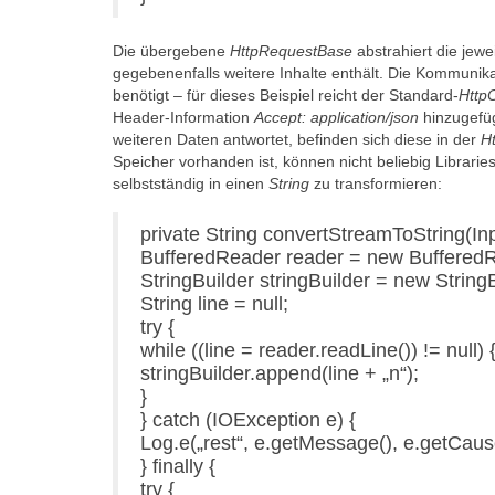
Die übergebene
HttpRequestBase
abstrahiert die jewe
gegebenenfalls weitere Inhalte enthält. Die Kommunika
benötigt – für dieses Beispiel reicht der Standard-
HttpC
Header-Information
Accept: application/json
hinzugefüg
weiteren Daten antwortet, befinden sich diese in der
Ht
Speicher vorhanden ist, können nicht beliebig Libra
selbstständig in einen
String
zu transformieren:
private String convertStreamToString(In
BufferedReader reader = new Buffered
StringBuilder stringBuilder = new StringB
String line = null;
try {
while ((line = reader.readLine()) != null) 
stringBuilder.append(line + „n“);
}
} catch (IOException e) {
Log.e(„rest“, e.getMessage(), e.getCause
} finally {
try {