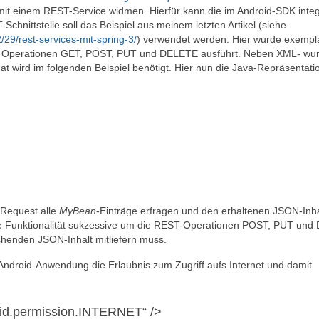
mit einem REST-Service widmen. Hierfür kann die im Android-SDK integ
chnittstelle soll das Beispiel aus meinem letzten Artikel (siehe
9/rest-services-mit-spring-3/
) verwendet werden. Hier wurde exempl
 Operationen GET, POST, PUT und DELETE ausführt. Neben XML- wu
 wird im folgenden Beispiel benötigt. Hier nun die Java-Repräsentati
-Request alle
MyBean
-Einträge erfragen und den erhaltenen JSON-Inha
die Funktionalität sukzessive um die REST-Operationen POST, PUT un
henden JSON-Inhalt mitliefern muss.
ndroid-Anwendung die Erlaubnis zum Zugriff aufs Internet und damit
id.permission.INTERNET“ />