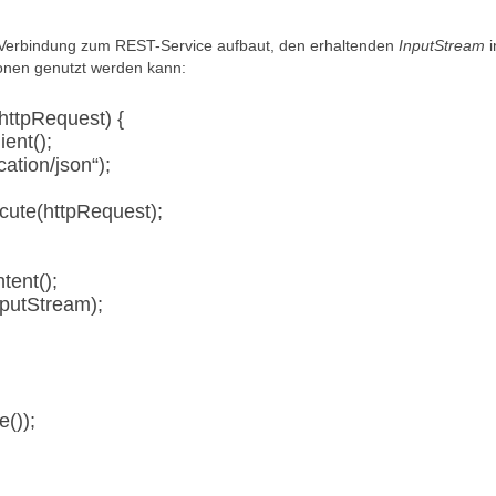
die Verbindung zum REST-Service aufbaut, den erhaltenden
InputStream
i
onen genutzt werden kann:
httpRequest) {
ient();
ation/json“);
cute(httpRequest);
tent();
nputStream);
());