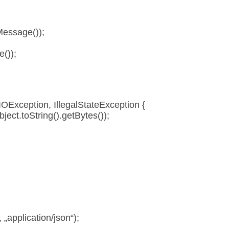
Message());
());
IOException, IllegalStateException {
ect.toString().getBytes());
„application/json“);