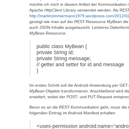
möchte ich mich in diesem Artikel der Kommunikation 
Apache
HttpClient
Library verwendet werden. Als REST-S
http://martinzimmermann1979.wordpress.com/2012/02/2
gezeigt wie man auf der REST-Ressource
MyBean
die
auch JSON-Inhalte ausgetauscht. Letzteres Datenformat
MyBean
-Ressource:
public class MyBean {
private String id;
private String message;
// getter and setter for id and message
}
Im ersten Schritt soll die Android-Anwendung per GET
MyBean
-Objekte transformieren. Anschließend wird 
erweitert, wobei der POST- und PUT-Request entsprec
Bevor es an die REST-Kommunikation geht, muss die A
folgenden Eintrag im Android-Manifest erhalten:
<uses-permission android:name=“andro