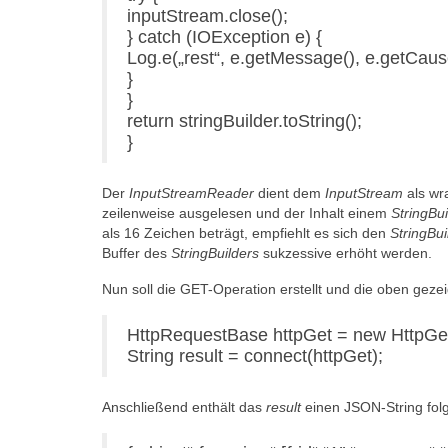
inputStream.close();
} catch (IOException e) {
Log.e(„rest“, e.getMessage(), e.getCause
}
}
return stringBuilder.toString();
}
Der
InputStreamReader
dient dem
InputStream
als wr
zeilenweise ausgelesen und der Inhalt einem
StringBui
als 16 Zeichen beträgt, empfiehlt es sich den
StringBui
Buffer des
StringBuilders
sukzessive erhöht werden.
Nun soll die GET-Operation erstellt und die oben geze
HttpRequestBase httpGet = new Htt
String result = connect(httpGet);
Anschließend enthält das
result
einen JSON-String folg