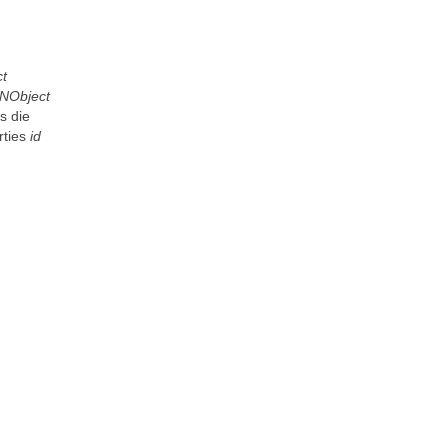
t
NObject
s die
rties
id