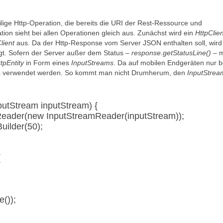
ilige Http-Operation, die bereits die URI der Rest-Ressource und
tion sieht bei allen Operationen gleich aus. Zunächst wird ein
HttpClien
lient
aus. Da der Http-Response vom Server JSON enthalten soll, wird
t. Sofern der Server außer dem Status –
response.getStatusLine()
– m
tpEntity
in Form eines
InputStreams
. Da auf mobilen Endgeräten nur 
ries verwendet werden. So kommt man nicht Drumherum, den
InputStrea
putStream inputStream) {
Reader(new InputStreamReader(inputStream));
uilder(50);
{
());