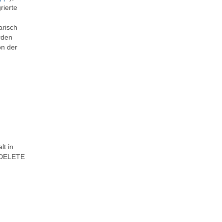
rierte
arisch
rden
on der
lt in
d DELETE