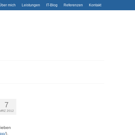
Über mich
Leistungen
IT-Blog
Referenzen
Kontakt
7
MRZ 2012
rieben
pp/
),