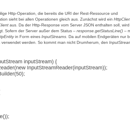
ilige Http-Operation, die bereits die URI der Rest-Ressource und
tion sieht bei allen Operationen gleich aus. Zunächst wird ein
HttpClien
lient
aus. Da der Http-Response vom Server JSON enthalten soll, wird
t. Sofern der Server außer dem Status –
response.getStatusLine()
– m
tpEntity
in Form eines
InputStreams
. Da auf mobilen Endgeräten nur 
ries verwendet werden. So kommt man nicht Drumherum, den
InputStrea
putStream inputStream) {
Reader(new InputStreamReader(inputStream));
uilder(50);
{
());