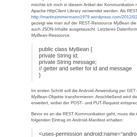
möchte ich mich in diesem Artikel der Kommunikation 
Apache
HttpClient
Library verwendet werden. Als REST-S
http://martinzimmermann1979.wordpress.com/2012/02/2
gezeigt wie man auf der REST-Ressource
MyBean
die
auch JSON-Inhalte ausgetauscht. Letzteres Datenformat
MyBean
-Ressource:
public class MyBean {
private String id;
private String message;
// getter and setter for id and message
}
Im ersten Schritt soll die Android-Anwendung per GET
MyBean
-Objekte transformieren. Anschließend wird 
erweitert, wobei der POST- und PUT-Request entsprec
Bevor es an die REST-Kommunikation geht, muss die A
folgenden Eintrag im Android-Manifest erhalten:
<uses-permission android:name=“andro