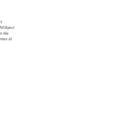
t
NObject
s die
rties
id