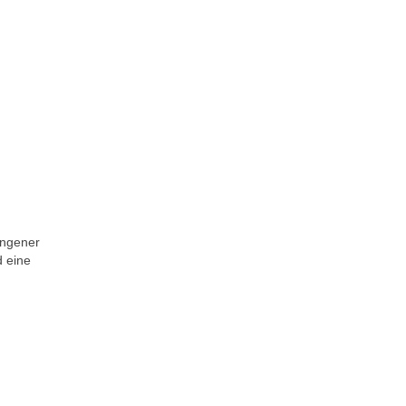
angener
d eine