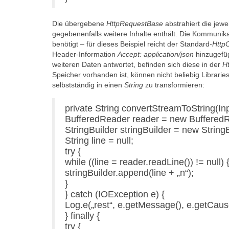
Die übergebene
HttpRequestBase
abstrahiert die jewe
gegebenenfalls weitere Inhalte enthält. Die Kommunika
benötigt – für dieses Beispiel reicht der Standard-
HttpC
Header-Information
Accept: application/json
hinzugefüg
weiteren Daten antwortet, befinden sich diese in der
Ht
Speicher vorhanden ist, können nicht beliebig Libra
selbstständig in einen
String
zu transformieren:
private String convertStreamToString(In
BufferedReader reader = new Buffered
StringBuilder stringBuilder = new StringB
String line = null;
try {
while ((line = reader.readLine()) != null) 
stringBuilder.append(line + „n“);
}
} catch (IOException e) {
Log.e(„rest“, e.getMessage(), e.getCause
} finally {
try {