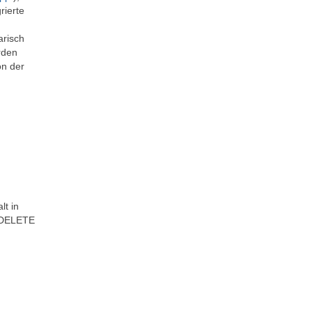
rierte
arisch
rden
on der
lt in
d DELETE