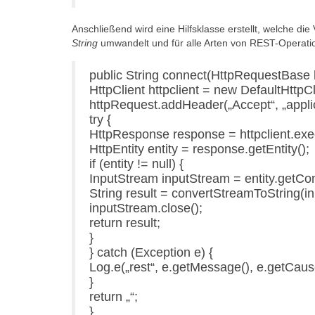
Anschließend wird eine Hilfsklasse erstellt, welche 
String
umwandelt und für alle Arten von REST-Operati
public String connect(HttpRequestBase 
HttpClient httpclient = new DefaultHttpCl
httpRequest.addHeader(„Accept“, „applic
try {
HttpResponse response = httpclient.exe
HttpEntity entity = response.getEntity();
if (entity != null) {
InputStream inputStream = entity.getCon
String result = convertStreamToString(i
inputStream.close();
return result;
}
} catch (Exception e) {
Log.e(„rest“, e.getMessage(), e.getCause
}
return „“;
}