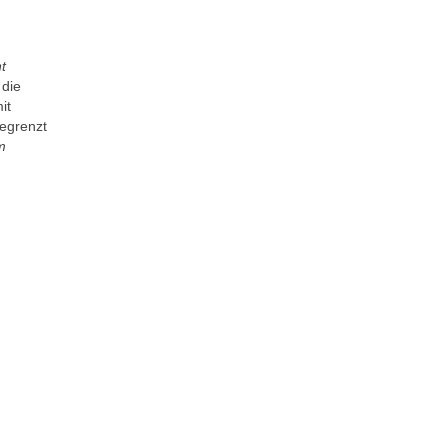
t
 die
it
begrenzt
m