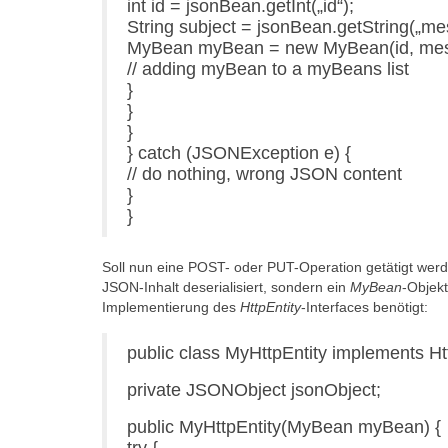
int id = jsonBean.getInt(„id“);
String subject = jsonBean.getString(„me
MyBean myBean = new MyBean(id, mes
// adding myBean to a myBeans list
}
}
}
} catch (JSONException e) {
// do nothing, wrong JSON content
}
}
Soll nun eine POST- oder PUT-Operation getätigt we
JSON-Inhalt deserialisiert, sondern ein
MyBean
-Objek
Implementierung des
HttpEntity
-Interfaces benötigt:
public class MyHttpEntity implements Htt
private JSONObject jsonObject;
public MyHttpEntity(MyBean myBean) {