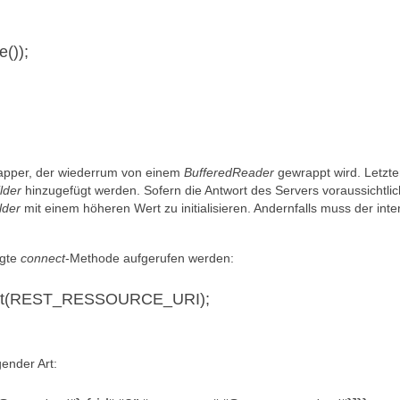
());
apper, der wiederrum von einem
BufferedReader
gewrappt wird. Letzte
lder
hinzugefügt werden. Sofern die Antwort des Servers voraussichtli
lder
mit einem höheren Wert zu initialisieren. Andernfalls muss der inte
igte
connect
-Methode aufgerufen werden:
pGet(REST_RESSOURCE_URI);
ender Art: