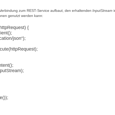
die Verbindung zum REST-Service aufbaut, den erhaltenden
InputStream
i
onen genutzt werden kann:
httpRequest) {
ient();
ation/json“);
cute(httpRequest);
tent();
nputStream);
());