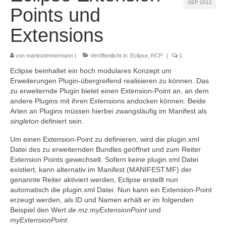
SEP 2012
Referenzen
Points und
Kontakt
Extensions
Impressum
von
martinzimmermann
|
Veröffentlicht in:
Eclipse
,
RCP
|
1
Datenschutz
Eclipse beinhaltet ein hoch modulares Konzept um
Erweiterungen Plugin-übergreifend realisieren zu können. Das
zu erweiternde Plugin bietet einen Extension-Point an, an dem
andere Plugins mit ihren Extensions andocken können. Beide
Arten an Plugins müssen hierbei zwangsläufig im Manifest als
singleton
definiert sein.
Um einen Extension-Point zu definieren, wird die plugin.xml
Datei des zu erweiternden Bundles geöffnet und zum Reiter
Extension Points gewechselt. Sofern keine plugin.xml Datei
existiert, kann alternativ im Manifest (MANIFEST.MF) der
genannte Reiter aktiviert werden, Eclipse erstellt nun
automatisch die plugin.xml Datei. Nun kann ein Extension-Point
erzeugt werden, als ID und Namen erhält er im folgenden
Beispiel den Wert
de.mz.myExtensionPoint
und
myExtensionPoint
.