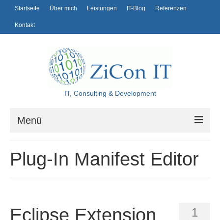
Startseite
Über mich
Leistungen
IT-Blog
Referenzen
Kontakt
IT, Consulting & Development
Menü
Startseite
Plug-In Manifest Editor
Über mich
Leistungen
IT-Blog
Eclipse Extension
1