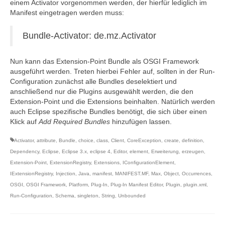
einem Activator vorgenommen werden, der hierfür lediglich im
Manifest eingetragen werden muss:
Bundle-Activator: de.mz.Activator
Nun kann das Extension-Point Bundle als OSGI Framework
ausgeführt werden. Treten hierbei Fehler auf, sollten in der Run-
Configuration zunächst alle Bundles deselektiert und
anschließend nur die Plugins ausgewählt werden, die den
Extension-Point und die Extensions beinhalten. Natürlich werden
auch Eclipse spezifische Bundles benötigt, die sich über einen
Klick auf
Add Required Bundles
hinzufügen lassen.
Activator
,
attribute
,
Bundle
,
choice
,
class
,
Client
,
CoreException
,
create
,
definition
,
Dependency
,
Eclipse
,
Eclipse 3.x
,
eclipse 4
,
Editor
,
element
,
Erweiterung
,
erzeugen
,
Extension-Point
,
ExtensionRegistry
,
Extensions
,
IConfigurationElement
,
IExtensionRegistry
,
Injection
,
Java
,
manifest
,
MANIFEST.MF
,
Max
,
Object
,
Occurrences
,
OSGI
,
OSGI Framework
,
Platform
,
Plug-In
,
Plug-In Manifest Editor
,
Plugin
,
plugin.xml
,
Run-Configuration
,
Schema
,
singleton
,
String
,
Unbounded