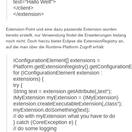
text=“Hallo Welt“>
</client>
</extension>
Extension-Point und eine dazu passende Extension wurden
bereits erstellt, nur Verwendung findet die Erweiterungen bislang
noch nicht. Doch hierzu bietet Eclipse die ExtensionRegistry an,
auf die man über die Runtime-Platform Zugriff erhält:
IConfigurationElement[] extensions =
Platform.getExtensionRegistry().getConfiguratio
for (IConfigurationElement extension :
extensions) {
try {
String text = extension.getAttribute(„text“);
IMyExtension myExtension = (IMyExtension)
extension.createExecutableExtension(„class“);
myExtension.doSomething(text);
// do with myExtension what you have to do
} catch (CoreException e) {
// do some logging