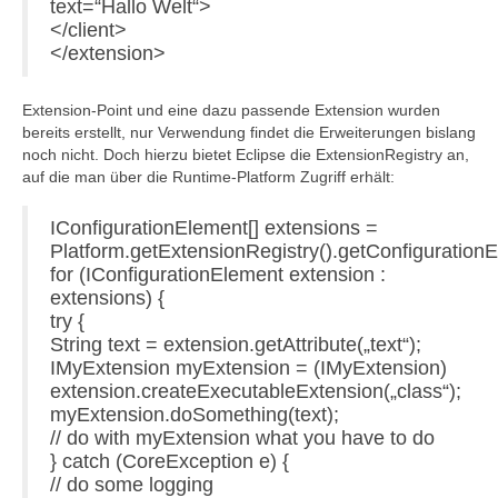
text=“Hallo Welt“>
</client>
</extension>
Extension-Point und eine dazu passende Extension wurden
bereits erstellt, nur Verwendung findet die Erweiterungen bislang
noch nicht. Doch hierzu bietet Eclipse die ExtensionRegistry an,
auf die man über die Runtime-Platform Zugriff erhält:
IConfigurationElement[] extensions =
Platform.getExtensionRegistry().getConfiguratio
for (IConfigurationElement extension :
extensions) {
try {
String text = extension.getAttribute(„text“);
IMyExtension myExtension = (IMyExtension)
extension.createExecutableExtension(„class“);
myExtension.doSomething(text);
// do with myExtension what you have to do
} catch (CoreException e) {
// do some logging