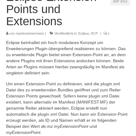
SEP 2012
Referenzen
Points und
Kontakt
Extensions
Impressum
von
martinzimmermann
|
Veröffentlicht in:
Eclipse
,
RCP
|
1
Datenschutz
Eclipse beinhaltet ein hoch modulares Konzept um
Erweiterungen Plugin-übergreifend realisieren zu können. Das
zu erweiternde Plugin bietet einen Extension-Point an, an dem
andere Plugins mit ihren Extensions andocken können. Beide
Arten an Plugins müssen hierbei zwangsläufig im Manifest als
singleton
definiert sein.
Um einen Extension-Point zu definieren, wird die plugin.xml
Datei des zu erweiternden Bundles geöffnet und zum Reiter
Extension Points gewechselt. Sofern keine plugin.xml Datei
existiert, kann alternativ im Manifest (MANIFEST.MF) der
genannte Reiter aktiviert werden, Eclipse erstellt nun
automatisch die plugin.xml Datei. Nun kann ein Extension-Point
erzeugt werden, als ID und Namen erhält er im folgenden
Beispiel den Wert
de.mz.myExtensionPoint
und
myExtensionPoint
.