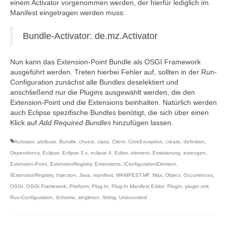
einem Activator vorgenommen werden, der hierfür lediglich im
Manifest eingetragen werden muss:
Bundle-Activator: de.mz.Activator
Nun kann das Extension-Point Bundle als OSGI Framework
ausgeführt werden. Treten hierbei Fehler auf, sollten in der Run-
Configuration zunächst alle Bundles deselektiert und
anschließend nur die Plugins ausgewählt werden, die den
Extension-Point und die Extensions beinhalten. Natürlich werden
auch Eclipse spezifische Bundles benötigt, die sich über einen
Klick auf
Add Required Bundles
hinzufügen lassen.
Activator
,
attribute
,
Bundle
,
choice
,
class
,
Client
,
CoreException
,
create
,
definition
,
Dependency
,
Eclipse
,
Eclipse 3.x
,
eclipse 4
,
Editor
,
element
,
Erweiterung
,
erzeugen
,
Extension-Point
,
ExtensionRegistry
,
Extensions
,
IConfigurationElement
,
IExtensionRegistry
,
Injection
,
Java
,
manifest
,
MANIFEST.MF
,
Max
,
Object
,
Occurrences
,
OSGI
,
OSGI Framework
,
Platform
,
Plug-In
,
Plug-In Manifest Editor
,
Plugin
,
plugin.xml
,
Run-Configuration
,
Schema
,
singleton
,
String
,
Unbounded