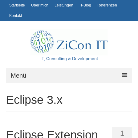
Startseite
Über mich
Leistungen
IT-Blog
Referenzen
Kontakt
IT, Consulting & Development
Menü
Startseite
Eclipse 3.x
Über mich
Leistungen
IT-Blog
Eclipse Extension
1