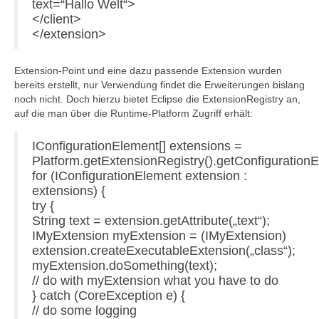
text=“Hallo Welt“>
</client>
</extension>
Extension-Point und eine dazu passende Extension wurden
bereits erstellt, nur Verwendung findet die Erweiterungen bislang
noch nicht. Doch hierzu bietet Eclipse die ExtensionRegistry an,
auf die man über die Runtime-Platform Zugriff erhält:
IConfigurationElement[] extensions =
Platform.getExtensionRegistry().getConfiguratio
for (IConfigurationElement extension :
extensions) {
try {
String text = extension.getAttribute(„text“);
IMyExtension myExtension = (IMyExtension)
extension.createExecutableExtension(„class“);
myExtension.doSomething(text);
// do with myExtension what you have to do
} catch (CoreException e) {
// do some logging