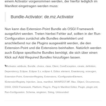
einem Activator vorgenommen werden, der hierfür lediglich im
Manifest eingetragen werden muss:
Bundle-Activator: de.mz.Activator
Nun kann das Extension-Point Bundle als OSGI Framework
ausgeführt werden. Treten hierbei Fehler auf, sollten in der Run-
Configuration zunächst alle Bundles deselektiert und
anschließend nur die Plugins ausgewählt werden, die den
Extension-Point und die Extensions beinhalten. Natürlich werden
auch Eclipse spezifische Bundles benötigt, die sich über einen
Klick auf
Add Required Bundles
hinzufügen lassen.
Activator
,
attribute
,
Bundle
,
choice
,
class
,
Client
,
CoreException
,
create
,
definition
,
Dependency
,
Eclipse
,
Eclipse 3.x
,
eclipse 4
,
Editor
,
element
,
Erweiterung
,
erzeugen
,
Extension-Point
,
ExtensionRegistry
,
Extensions
,
IConfigurationElement
,
IExtensionRegistry
,
Injection
,
Java
,
manifest
,
MANIFEST.MF
,
Max
,
Object
,
Occurrences
,
OSGI
,
OSGI Framework
,
Platform
,
Plug-In
,
Plug-In Manifest Editor
,
Plugin
,
plugin.xml
,
Run-Configuration
,
Schema
,
singleton
,
String
,
Unbounded