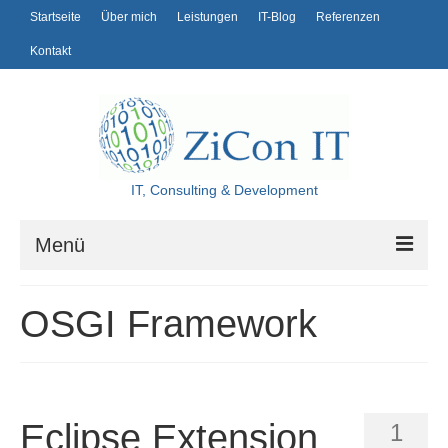
Startseite
Über mich
Leistungen
IT-Blog
Referenzen
Kontakt
IT, Consulting & Development
Menü
Startseite
OSGI Framework
Über mich
Leistungen
IT-Blog
Eclipse Extension
1