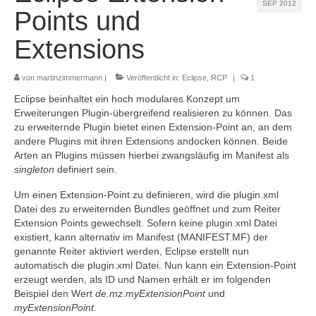
SEP 2012
Referenzen
Points und
Kontakt
Extensions
Impressum
von
martinzimmermann
|
Veröffentlicht in:
Eclipse
,
RCP
|
1
Datenschutz
Eclipse beinhaltet ein hoch modulares Konzept um
Erweiterungen Plugin-übergreifend realisieren zu können. Das
zu erweiternde Plugin bietet einen Extension-Point an, an dem
andere Plugins mit ihren Extensions andocken können. Beide
Arten an Plugins müssen hierbei zwangsläufig im Manifest als
singleton
definiert sein.
Um einen Extension-Point zu definieren, wird die plugin.xml
Datei des zu erweiternden Bundles geöffnet und zum Reiter
Extension Points gewechselt. Sofern keine plugin.xml Datei
existiert, kann alternativ im Manifest (MANIFEST.MF) der
genannte Reiter aktiviert werden, Eclipse erstellt nun
automatisch die plugin.xml Datei. Nun kann ein Extension-Point
erzeugt werden, als ID und Namen erhält er im folgenden
Beispiel den Wert
de.mz.myExtensionPoint
und
myExtensionPoint
.