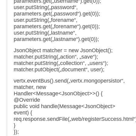
parameters.get(„username“).get(0));
user.putString(„password“,
parameters.get(„password“).get(0));
user.putString(„forename“,
parameters.get(„forename“).get(0));
user.putString(„lastname“,
parameters.get(„lastname“).get(0));
JsonObject matcher = new JsonObject();
matcher.putString(„action“, „save“);
matcher.putString(„collection“, „users“);
matcher.putObject(„document“, user);
vertx.eventBus().send(„vertx.mongopersistor“,
matcher, new
Handler<Message<JsonObject>>() {
@Override
public void handle(Message<JsonObject>
event) {
req.response.sendFile(„web/registerSuccess.html“
}
});