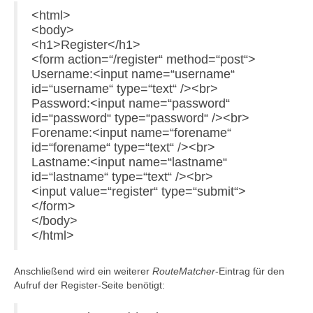
<html>
<body>
<h1>Register</h1>
<form action=“/register“ method=“post“>
Username:<input name=“username“
id=“username“ type=“text“ /><br>
Password:<input name=“password“
id=“password“ type=“password“ /><br>
Forename:<input name=“forename“
id=“forename“ type=“text“ /><br>
Lastname:<input name=“lastname“
id=“lastname“ type=“text“ /><br>
<input value=“register“ type=“submit“>
</form>
</body>
</html>
Anschließend wird ein weiterer
RouteMatcher
-Eintrag für den
Aufruf der Register-Seite benötigt: