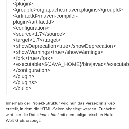
<plugin>
<groupId>org.apache.maven.plugins</groupId>
<artifactId>maven-compiler-
plugin</artifactId>
<configuration>
<source>1.7</source>
<target>1.7</target>
<showDeprecation>true</showDeprecation>
<showWarnings>true</showWarnings>
<fork>true</fork>
<executable>${JAVA_HOME}/bin/javac</executab
</configuration>
</plugin>
</plugins>
</build>
Innerhalb der Projekt-Struktur wird nun das Verzeichnis
web
erstellt, in dem die HTML-Seiten abgelegt werden. Zunächst
wird hier die Datei
index.html
mit dem obligatorischen Hallo-
Welt-Gruß erzeugt: