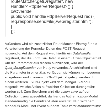
routeMatcher.get(„/register“, new
Handler<HttpServerRequest>() {
@Override
public void handle(HttpServerRequest req) {
req.response.sendFile(„web/register.html“);
}
});
Außerdem wird ein zusätzlicher RouteMatcher-Eintrag für die
Verarbeitung der Formular-Daten des POST-Request
notwendig. Auf dem Request wird hierfür ein
DataHandler
registriert, der die Formular-Daten in einem
Buffer
-Objekt erhält.
Um die Parameter aus diesem auszulesen, wird der
QueryStringDecoder
von Netty verwendet. Anschließend sind
die Parameter in einer
Map
verfügbar, sie können nun bequem
ausgelesen und in einem JSON-Objekt abgelegt werden. In
einem weiteren JSON-Objekt wird dem MongoDB-Modul
mitgeteilt, welche Aktion auf welcher Collection durchgeführt
werden soll. Zum Speichern wird die
action
save
auf der
Collection
users
ausgeführt, da hier das Authentication-Modul
standardmäßig die Benutzer-Daten erwartet. Nun wird dem
MongoDB-Modul per Event auf dem Topic
vertx.mongopersistor