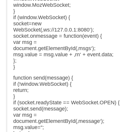
window.MozWebSocket;
}
if (window.WebSocket) {
socket=new
WebSocket(‚ws://127.0.0.1:8080‘);
socket.onmessage = function(event) {
var msg =
document.getElementById(‚msgs‘);
msg.value = msg.value + ‚rn‘ + event.data;
};
}
function send(message) {
if (!window.WebSocket) {
return;
}
if (socket.readyState == WebSocket.OPEN) {
socket.send(message);
var msg =
document.getElementById(‚message‘);
msg.value=“;