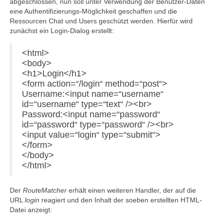
abgeschlossen, nun soll unter Verwendung der Benutzer-Daten
eine Authentifizierungs-Möglichkeit geschaffen und die
Ressourcen Chat und Users geschützt werden. Hierfür wird
zunächst ein Login-Dialog erstellt:
<html>
<body>
<h1>Login</h1>
<form action=“/login“ method=“post“>
Username:<input name=“username“
id=“username“ type=“text“ /><br>
Password:<input name=“password“
id=“password“ type=“password“ /><br>
<input value=“login“ type=“submit“>
</form>
</body>
</html>
Der
RouteMatcher
erhält einen weiteren Handler, der auf die
URL
login
reagiert und den Inhalt der soeben erstellten HTML-
Datei anzeigt: