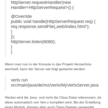
httpServer.requestHandler(new
Handler<HttpServerRequest>() {
@Override
public void handle(HttpServerRequest req) {
req.response.sendFile(„web/index.html“);
}
});
httpServer.listen(8080);
}
}
Wenn man nun in der Konsole in das Projekt-Verzeichnis
wechselt, kann der Server wie folgt gestartet werden:
vertx run
src/main/java/de/mz/vertx/MyVertxServer.java
Hierbei wird die Java- und nicht die Class-Datei referenziert, da
diese automatisch von Vert.x kompiliert wird. Bei der Erstellung
eines Moduls, können aber auch Class-Dateien verwendet