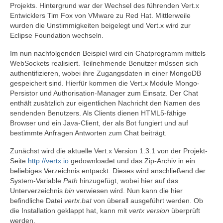
Projekts. Hintergrund war der Wechsel des führenden Vert.x
Entwicklers Tim Fox von VMware zu Red Hat. Mittlerweile
wurden die Unstimmigkeiten beigelegt und Vert.x wird zur
Eclipse Foundation wechseln.
Im nun nachfolgenden Beispiel wird ein Chatprogramm mittels
WebSockets realisiert. Teilnehmende Benutzer müssen sich
authentifizieren, wobei ihre Zugangsdaten in einer MongoDB
gespeichert sind. Hierfür kommen die Vert.x Module Mongo-
Persistor und Authorisation-Manager zum Einsatz. Der Chat
enthält zusätzlich zur eigentlichen Nachricht den Namen des
sendenden Benutzers. Als Clients dienen HTML5-fähige
Browser und ein Java-Client, der als Bot fungiert und auf
bestimmte Anfragen Antworten zum Chat beiträgt.
Zunächst wird die aktuelle Vert.x Version 1.3.1 von der Projekt-
Seite
http://vertx.io
gedownloadet und das Zip-Archiv in ein
beliebiges Verzeichnis entpackt. Dieses wird anschließend der
System-Variable
Path
hinzugefügt, wobei hier auf das
Unterverzeichnis
bin
verwiesen wird. Nun kann die hier
befindliche Datei
vertx.bat
von überall ausgeführt werden. Ob
die Installation geklappt hat, kann mit
vertx version
überprüft
werden.