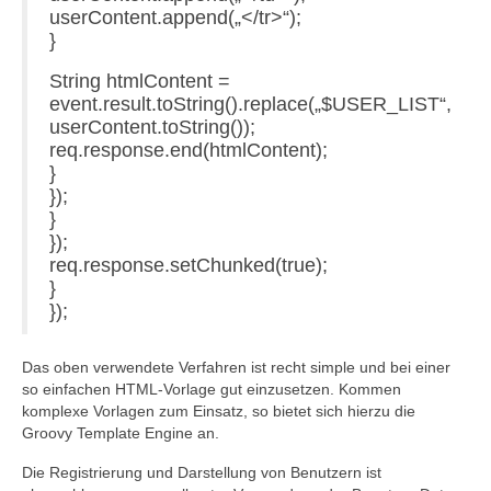
userContent.append(„</tr>“);
}
String htmlContent =
event.result.toString().replace(„$USER_LIST“,
userContent.toString());
req.response.end(htmlContent);
}
});
}
});
req.response.setChunked(true);
}
});
Das oben verwendete Verfahren ist recht simple und bei einer
so einfachen HTML-Vorlage gut einzusetzen. Kommen
komplexe Vorlagen zum Einsatz, so bietet sich hierzu die
Groovy Template Engine an.
Die Registrierung und Darstellung von Benutzern ist