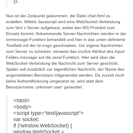
});
Nun ist der Zeitpunkt gekommen, die Datei
chat.html
zu
erstellen. Mittels Javascript wird eine WebSocket-Verbindung
zum Vert.x Server aufgebaut, wobei das WS-Protokol zum
Einsatz kommt. Ankommende Server-Nachrichten werden in der
onmessage
-Funktion behandelt und hier in das unten definierte
Textfield
mit der
Id msgs
geschrieben. Um eigene Nachrichten
zum Server zu schicken, verweist das
onclick
-Attribut des
Input
-
Feldes
message
auf die
send
-Funktion. Hier wird über die
WebSocket-Verbindung die Nachricht zum Server geschickt.
Später soll zusätzlich zur eigentlichen Nachricht, der Name des
angemeldeten Benutzers mitgesendet werden. Da zurzeit noch
keine Authentifizierung umgesetzt ist, wird statt dem
Benutzername ‚unknown user‘ gesendet:
<html>
<body>
<script type=“text/javascript“>
var socket;
if (!window.WebSocket) {
window.WebSocket =