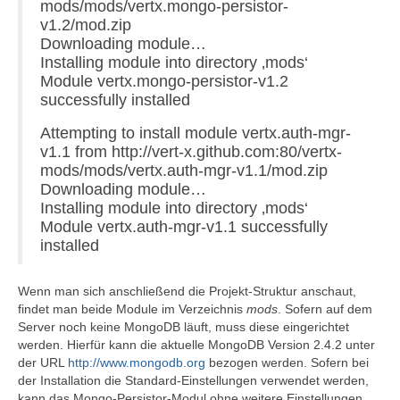
mods/mods/vertx.mongo-persistor-
v1.2/mod.zip
Downloading module…
Installing module into directory ‚mods‘
Module vertx.mongo-persistor-v1.2
successfully installed
Attempting to install module vertx.auth-mgr-
v1.1 from http://vert-x.github.com:80/vertx-
mods/mods/vertx.auth-mgr-v1.1/mod.zip
Downloading module…
Installing module into directory ‚mods‘
Module vertx.auth-mgr-v1.1 successfully
installed
Wenn man sich anschließend die Projekt-Struktur anschaut,
findet man beide Module im Verzeichnis
mods
. Sofern auf dem
Server noch keine MongoDB läuft, muss diese eingerichtet
werden. Hierfür kann die aktuelle MongoDB Version 2.4.2 unter
der URL
http://www.mongodb.org
bezogen werden. Sofern bei
der Installation die Standard-Einstellungen verwendet werden,
kann das Mongo-Persistor-Modul ohne weitere Einstellungen