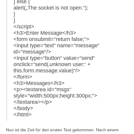
} else {
alert(„The socket is not open.“);
}
}
</script>
<h3>Enter Message</h3>
<form onsubmit=“return false;“>
<input type=“text“ name=“message“
id=“message“/>
<input type=“button“ value=“send“
onclick=“send(‚unknown user:‘ +
this.form.message.value)“/>
</form>
<h3>Messages</h3>
<p><textarea id=“msgs“
style=“width:500px;height:300px;“>
</textarea></p>
</body>
</html>
Nun ist die Zeit für den ersten Test gekommen. Nach einem