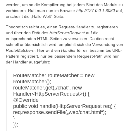
werden, um so die Kompilierung bei jedem Start des Moduls zu
verhindern. Ruft man nun im Browser
http://127.0.0.1:8080
auf,
erscheint die „Hallo Welt“-Seite.
Theoretisch reicht es, einen Request-Handler zu registrieren
und über den
Path
des
HttpServerRequest
auf die
entsprechenden HTML-Seiten zu verweisen. Da dies recht
schnell unübersichtlich wird, empfiehlt sich die Verwendung von
RouteMatchern
. Hier wird ein
Handler
für ein bestimmtes URL-
Pattern registriert, nur bei passendem Request-Path wird nun
der Handler ausgeführt:
RouteMatcher routeMatcher = new
RouteMatcher();
routeMatcher.get(„/chat“, new
Handler<HttpServerRequest>() {
@Override
public void handle(HttpServerRequest req) {
req.response.sendFile(„web/chat.html“);
}
});