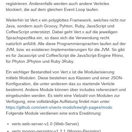
registrieren. Anderenfalls werden auch andere Verticles
blockiert, die auf dem gleichen Event Loop laufen.
Weiterhin ist Vert.x ein polyglottes Framework, welches nicht nur
Java, sondern auch Groovy, Pyhton, Ruby, JavaScript und
CoffeeScript unterstützt. Dabei geht Vert.x auf die jeweiligen
Sprachspezifika ein, so dass sich die Verwendung recht
natürlich anfühlt. Alle diese Programmiersprachen laufen auf der
JVM, bzw. es existieren Implementierungen für die JVM. So gibt
es für Jacascript und CoffeeScript die JavaScript-Engine Rhino,
für Phyton JPhyton und Ruby JRuby.
Ein wichtiger Bestandteil von Vert.x ist die Modularisierung
mittels Modulen. Diese bestehen aus Klassen und einer JSON-
Konfiguration, die unter anderem das zu startende Verticle
bestimmt. Andere Module können über includes referenziert und
eingebunden werden. Es steht eine Vielzahl von Modulen zur
Verfügung, eine vollständige Auflistung findet man unter
https://github.com/vert-x/vertx-mods/tree/gh-pages/mods
.
Folgende Module verdienen eine extra Erwähnung:
vertx.web-server-v1.0 (Web-Server)
vertx.mongo-persistor-v1.2.1 (Mongo-Persistor)