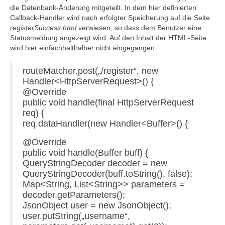
die Datenbank-Änderung mitgeteilt. In dem hier definierten
Callback-Handler wird nach erfolgter Speicherung auf die Seite
registerSuccess.html
verwiesen, so dass dem Benutzer eine
Statusmeldung angezeigt wird. Auf den Inhalt der HTML-Seite
wird hier einfachhalthalber nicht eingegangen:
routeMatcher.post(„/register“, new
Handler<HttpServerRequest>() {
@Override
public void handle(final HttpServerRequest
req) {
req.dataHandler(new Handler<Buffer>() {
@Override
public void handle(Buffer buff) {
QueryStringDecoder decoder = new
QueryStringDecoder(buff.toString(), false);
Map<String, List<String>> parameters =
decoder.getParameters();
JsonObject user = new JsonObject();
user.putString(„username“,