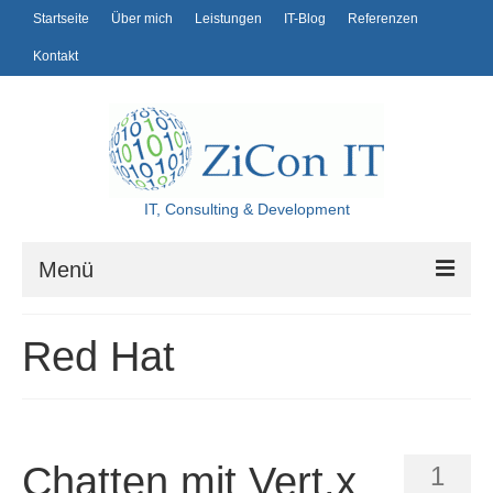
Startseite
Über mich
Leistungen
IT-Blog
Referenzen
Kontakt
IT, Consulting & Development
Menü
Startseite
Red Hat
Über mich
Leistungen
IT-Blog
Chatten mit Vert.x
1