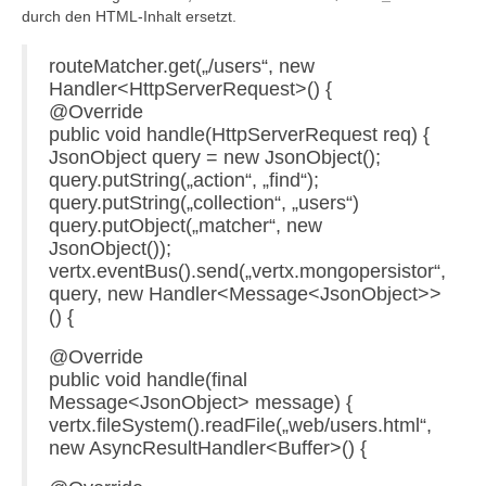
durch den HTML-Inhalt ersetzt.
routeMatcher.get(„/users“, new
Handler<HttpServerRequest>() {
@Override
public void handle(HttpServerRequest req) {
JsonObject query = new JsonObject();
query.putString(„action“, „find“);
query.putString(„collection“, „users“)
query.putObject(„matcher“, new
JsonObject());
vertx.eventBus().send(„vertx.mongopersistor“,
query, new Handler<Message<JsonObject>>
() {
@Override
public void handle(final
Message<JsonObject> message) {
vertx.fileSystem().readFile(„web/users.html“,
new AsyncResultHandler<Buffer>() {