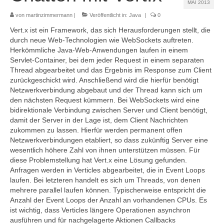
MAI 2013
Referenzen
von
martinzimmermann
|
Veröffentlicht in:
Java
|
0
Kontakt
Vert.x ist ein Framework, das sich Herausforderungen stellt, die
durch neue Web-Technologien wie WebSockets auftreten.
Impressum
Herkömmliche Java-Web-Anwendungen laufen in einem
Servlet-Container, bei dem jeder Request in einem separaten
Datenschutz
Thread abgearbeitet und das Ergebnis im Response zum Client
zurückgeschickt wird. Anschließend wird die hierfür benötigt
Netzwerkverbindung abgebaut und der Thread kann sich um
den nächsten Request kümmern. Bei WebSockets wird eine
bidirektionale Verbindung zwischen Server und Client benötigt,
damit der Server in der Lage ist, dem Client Nachrichten
zukommen zu lassen. Hierfür werden permanent offen
Netzwerkverbindungen etabliert, so dass zukünftig Server eine
wesentlich höhere Zahl von ihnen unterstützen müssen. Für
diese Problemstellung hat Vert.x eine Lösung gefunden.
Anfragen werden in Verticles abgearbeitet, die in Event Loops
laufen. Bei letzteren handelt es sich um Threads, von denen
mehrere parallel laufen können. Typischerweise entspricht die
Anzahl der Event Loops der Anzahl an vorhandenen CPUs. Es
ist wichtig, dass Verticles längere Operationen asynchron
ausführen und für nachgelagerte Aktionen Callbacks