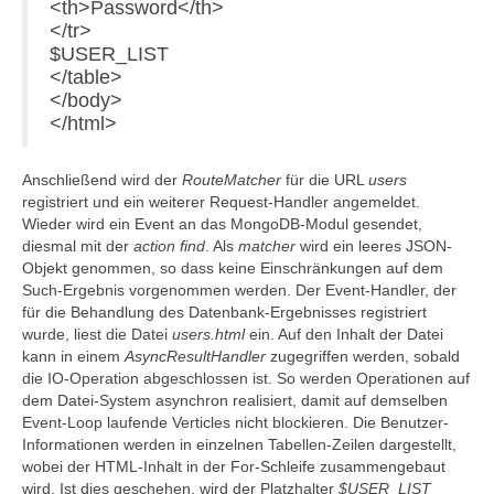
<th>Password</th>
</tr>
$USER_LIST
</table>
</body>
</html>
Anschließend wird der
RouteMatcher
für die URL
users
registriert und ein weiterer Request-Handler angemeldet.
Wieder wird ein Event an das MongoDB-Modul gesendet,
diesmal mit der
action
find
. Als
matcher
wird ein leeres JSON-
Objekt genommen, so dass keine Einschränkungen auf dem
Such-Ergebnis vorgenommen werden. Der Event-Handler, der
für die Behandlung des Datenbank-Ergebnisses registriert
wurde, liest die Datei
users.html
ein. Auf den Inhalt der Datei
kann in einem
AsyncResultHandler
zugegriffen werden, sobald
die IO-Operation abgeschlossen ist. So werden Operationen auf
dem Datei-System asynchron realisiert, damit auf demselben
Event-Loop laufende Verticles nicht blockieren. Die Benutzer-
Informationen werden in einzelnen Tabellen-Zeilen dargestellt,
wobei der HTML-Inhalt in der For-Schleife zusammengebaut
wird. Ist dies geschehen, wird der Platzhalter
$USER_LIST