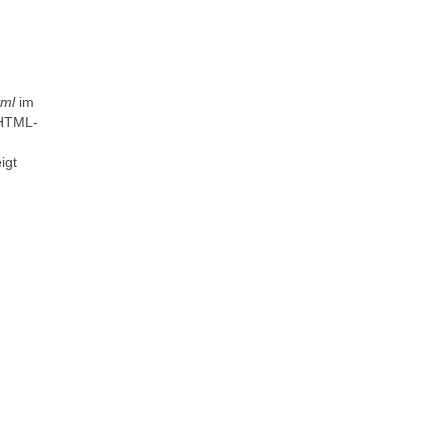
tml
im
 HTML-
igt