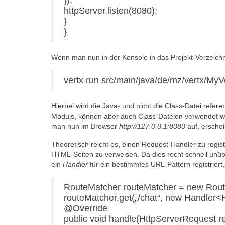
});
httpServer.listen(8080);
}
}
Wenn man nun in der Konsole in das Projekt-Verzeichni
vertx run src/main/java/de/mz/vertx/MyV
Hierbei wird die Java- und nicht die Class-Datei referen
Moduls, können aber auch Class-Dateien verwendet we
man nun im Browser
http://127.0.0.1:8080
auf, erschei
Theoretisch reicht es, einen Request-Handler zu regis
HTML-Seiten zu verweisen. Da dies recht schnell unübe
ein
Handler
für ein bestimmtes URL-Pattern registrier
RouteMatcher routeMatcher = new Rout
routeMatcher.get(„/chat“, new Handler<
@Override
public void handle(HttpServerRequest re