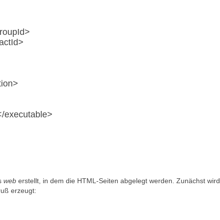
roupId>
actId>
tion>
/executable>
is
web
erstellt, in dem die HTML-Seiten abgelegt werden. Zunächst wird 
ruß erzeugt: