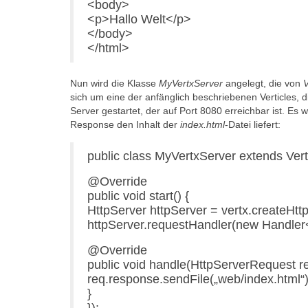
<body>
<p>Hallo Welt</p>
</body>
</html>
Nun wird die Klasse
MyVertxServer
angelegt, die von
V
sich um eine der anfänglich beschriebenen Verticles, d
Server gestartet, der auf Port 8080 erreichbar ist. Es 
Response den Inhalt der
index.html
-Datei liefert:
public class MyVertxServer extends Verti
@Override
public void start() {
HttpServer httpServer = vertx.createHttp
httpServer.requestHandler(new Handler
@Override
public void handle(HttpServerRequest re
req.response.sendFile(„web/index.html“)
}