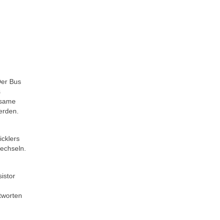
Der Bus
s
nsame
erden.
icklers
wechseln.
istor
tworten