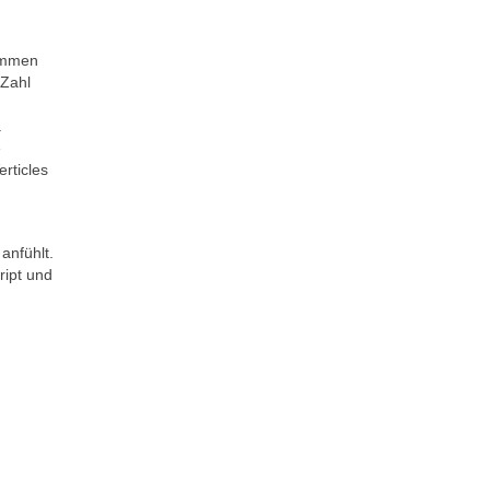
kommen
 Zahl
.
e
rticles
anfühlt.
ript und