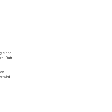
ng eines
rn. Ruft
den
er wird