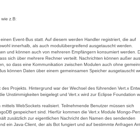
 wie z.B:
nen Event-Bus statt. Auf diesem werden Handler registriert, die auf
owohl innerhalb, als auch modulübergreifend ausgetauscht werden.
gen und können auch von mehreren Empfängern konsumiert werden. 
 dass sich über mehrere Rechner verteilt. Nachrichten können außer au
hen, so dass eine Kommunikation zwischen Modulen auch ohne gemei
nt-Bus können Daten über einem gemeinsamen Speicher ausgetauscht w
des Projekts. Hintergrund war der Wechsel des führenden Vert.x Entw
ie Unstimmigkeiten beigelegt und Vert.x wird zur Eclipse Foundation 
 mittels WebSockets realisiert. Teilnehmende Benutzer müssen sich
ongoDB gespeichert sind. Hierfür kommen die Vert.x Module Mongo-Pers
hält zusätzlich zur eigentlichen Nachricht den Namen des sendenden
d ein Java-Client, der als Bot fungiert und auf bestimmte Anfragen An