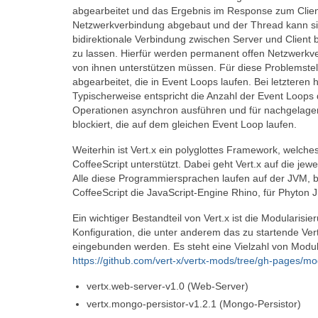
abgearbeitet und das Ergebnis im Response zum Client 
Netzwerkverbindung abgebaut und der Thread kann s
bidirektionale Verbindung zwischen Server und Client 
zu lassen. Hierfür werden permanent offen Netzwerkver
von ihnen unterstützen müssen. Für diese Problemstel
abgearbeitet, die in Event Loops laufen. Bei letztere
Typischerweise entspricht die Anzahl der Event Loops 
Operationen asynchron ausführen und für nachgelagert
blockiert, die auf dem gleichen Event Loop laufen.
Weiterhin ist Vert.x ein polyglottes Framework, welch
CoffeeScript unterstützt. Dabei geht Vert.x auf die jew
Alle diese Programmiersprachen laufen auf der JVM, bz
CoffeeScript die JavaScript-Engine Rhino, für Phyton
Ein wichtiger Bestandteil von Vert.x ist die Modulari
Konfiguration, die unter anderem das zu startende Ver
eingebunden werden. Es steht eine Vielzahl von Module
https://github.com/vert-x/vertx-mods/tree/gh-pages/m
vertx.web-server-v1.0 (Web-Server)
vertx.mongo-persistor-v1.2.1 (Mongo-Persistor)