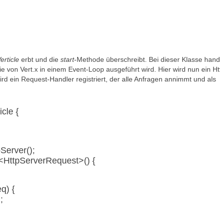
erticle
erbt und die
start
-Methode überschreibt. Bei dieser Klasse hand
ie von Vert.x in einem Event-Loop ausgeführt wird. Hier wird nun ein Ht
wird ein Request-Handler registriert, der alle Anfragen annimmt und als
cle {
Server();
<HttpServerRequest>() {
q) {
;