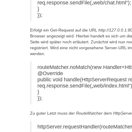
req.response.sendFile(„web/chat.html“);
}
});
Erfolgt ein Get-Request auf die URL
http://127.0.0.1:8
Browser angezeigt wird. Hierbei handelt es sich um di
Seite wird später noch erläutert. Zunächst wird nun no
registriert. Wird eine nicht vorgesehene Server-URL im
werden:
routeMatcher.noMatch(new Handler<Htt
@Override
public void handle(HttpServerRequest re
req.response.sendFile(„web/index.html“)
}
});
Zu guter Letzt muss der
RouteMatcher
dem
HttpServe
httpServer.requestHandler(routeMatcher