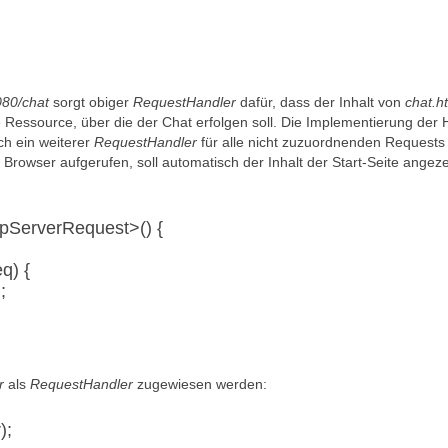
080/chat
sorgt obiger
RequestHandler
dafür, dass der Inhalt von
chat.h
e Ressource, über die der Chat erfolgen soll. Die Implementierung der
ch ein weiterer
RequestHandler
für alle nicht zuzuordnenden Requests
 Browser aufgerufen, soll automatisch der Inhalt der Start-Seite angeze
pServerRequest>() {
q) {
;
r
als
RequestHandler
zugewiesen werden:
);