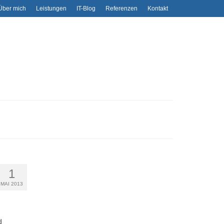
Über mich
Leistungen
IT-Blog
Referenzen
Kontakt
1
MAI 2013
d