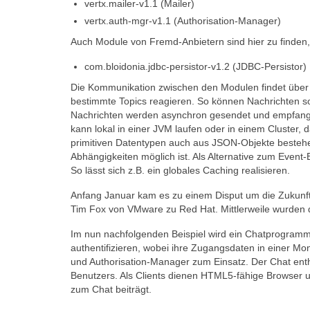
vertx.mailer-v1.1 (Mailer)
vertx.auth-mgr-v1.1 (Authorisation-Manager)
Auch Module von Fremd-Anbietern sind hier zu finden,
com.bloidonia.jdbc-persistor-v1.2 (JDBC-Persistor)
Die Kommunikation zwischen den Modulen findet über ei
bestimmte Topics reagieren. So können Nachrichten s
Nachrichten werden asynchron gesendet und empfan
kann lokal in einer JVM laufen oder in einem Cluster,
primitiven Datentypen auch aus JSON-Objekte beste
Abhängigkeiten möglich ist. Als Alternative zum Eve
So lässt sich z.B. ein globales Caching realisieren.
Anfang Januar kam es zu einem Disput um die Zukunft 
Tim Fox von VMware zu Red Hat. Mittlerweile wurden d
Im nun nachfolgenden Beispiel wird ein Chatprogramm
authentifizieren, wobei ihre Zugangsdaten in einer M
und Authorisation-Manager zum Einsatz. Der Chat ent
Benutzers. Als Clients dienen HTML5-fähige Browser un
zum Chat beiträgt.