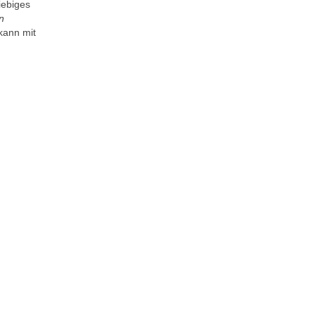
iebiges
n
 kann mit