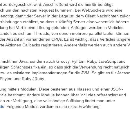
zurückgeschickt wird. Anschließend wird die hierfür benötigt
ich um den nächsten Request kümmern. Bei WebSockets wird eine
benötigt, damit der Server in der Lage ist, dem Client Nachrichten zu
bindungen etabliert, so dass zukünftig Server eine wesentlich höhere
lung hat Vert.x eine Lösung gefunden. Anfragen werden in Verticles
n handelt es sich um Threads, von denen mehrere parallel laufen können
der Anzahl an vorhandenen CPUs. Es ist wichtig, dass Verticles länger
e Aktionen Callbacks registrieren. Anderenfalls werden auch andere Ve
es nicht nur Java, sondern auch Groovy, Pyhton, Ruby, JavaScript und
eiligen Sprachspezifika ein, so dass sich die Verwendung recht natürlich 
w. es existieren Implementierungen für die JVM. So gibt es für Jacasc
 JPhyton und Ruby JRuby.
sierung mittels Modulen. Diese bestehen aus Klassen und einer JSON-
ticle bestimmt. Andere Module können über includes referenziert und
n zur Verfügung, eine vollständige Auflistung findet man unter
ods
. Folgende Module verdienen eine extra Erwähnung: