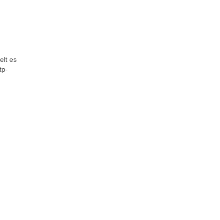
elt es
tp-