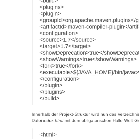
<build>
<plugins>
<plugin>
<groupId>org.apache.maven.plugins</g
<artifactId>maven-compiler-plugin</artif
<configuration>
<source>1.7</source>
<target>1.7</target>
<showDeprecation>true</showDepreca
<showWarnings>true</showWarnings>
<fork>true</fork>
<executable>${JAVA_HOME}/bin/javac<
</configuration>
</plugin>
</plugins>
</build>
Innerhalb der Projekt-Struktur wird nun das Verzeichn
Datei
index.html
mit dem obligatorischen Hallo-Welt-G
<html>