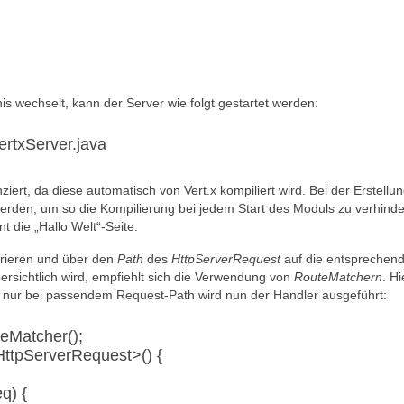
s wechselt, kann der Server wie folgt gestartet werden:
ertxServer.java
ziert, da diese automatisch von Vert.x kompiliert wird. Bei der Erstellu
rden, um so die Kompilierung bei jedem Start des Moduls zu verhinde
nt die „Hallo Welt“-Seite.
trieren und über den
Path
des
HttpServerRequest
auf die entsprechen
rsichtlich wird, empfiehlt sich die Verwendung von
RouteMatchern
. Hi
t, nur bei passendem Request-Path wird nun der Handler ausgeführt:
eMatcher();
HttpServerRequest>() {
q) {