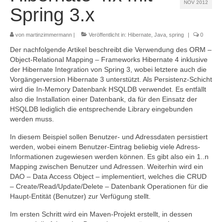
NOV 2012
Referenzen
Spring 3.x
Kontakt
von
martinzimmermann
|
Veröffentlicht in:
Hibernate
,
Java
,
spring
|
0
Impressum
Der nachfolgende Artikel beschreibt die Verwendung des ORM –
Object-Relational Mapping – Frameworks Hibernate 4 inklusive
Datenschutz
der Hibernate Integration von Spring 3, wobei letztere auch die
Vorgängerversion Hibernate 3 unterstützt. Als Persistenz-Schicht
wird die In-Memory Datenbank HSQLDB verwendet. Es entfällt
also die Installation einer Datenbank, da für den Einsatz der
HSQLDB lediglich die entsprechende Library eingebunden
werden muss.
In diesem Beispiel sollen Benutzer- und Adressdaten persistiert
werden, wobei einem Benutzer-Eintrag beliebig viele Adress-
Informationen zugewiesen werden können. Es gibt also ein 1..n
Mapping zwischen Benutzer und Adressen. Weiterhin wird ein
DAO – Data Access Object – implementiert, welches die CRUD
– Create/Read/Update/Delete – Datenbank Operationen für die
Haupt-Entität (Benutzer) zur Verfügung stellt.
Im ersten Schritt wird ein Maven-Projekt erstellt, in dessen