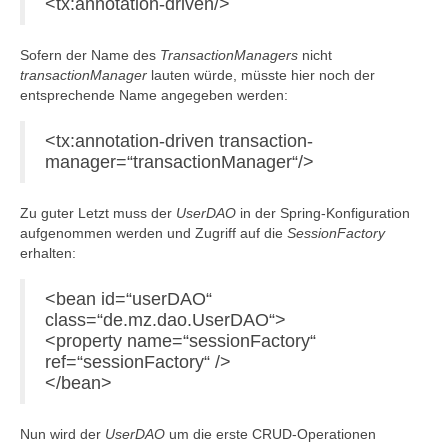
<tx:annotation-driven/>
Sofern der Name des
TransactionManagers
nicht
transactionManager
lauten würde, müsste hier noch der
entsprechende Name angegeben werden:
<tx:annotation-driven transaction-
manager=“transactionManager“/>
Zu guter Letzt muss der
UserDAO
in der Spring-Konfiguration
aufgenommen werden und Zugriff auf die
SessionFactory
erhalten:
<bean id=“userDAO“
class=“de.mz.dao.UserDAO“>
<property name=“sessionFactory“
ref=“sessionFactory“ />
</bean>
Nun wird der
UserDAO
um die erste CRUD-Operationen