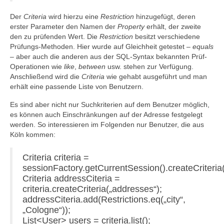
Der
Criteria
wird hierzu eine
Restriction
hinzugefügt, deren
erster Parameter den Namen der
Property
erhält, der zweite
den zu prüfenden Wert. Die
Restriction
besitzt verschiedene
Prüfungs-Methoden. Hier wurde auf Gleichheit getestet –
equals
– aber auch die anderen aus der SQL-Syntax bekannten Prüf-
Operationen wie
like
,
between
usw. stehen zur Verfügung.
Anschließend wird die
Criteria
wie gehabt ausgeführt und man
erhält eine passende Liste von Benutzern.
Es sind aber nicht nur Suchkriterien auf dem Benutzer möglich,
es können auch Einschränkungen auf der Adresse festgelegt
werden. So interessieren im Folgenden nur Benutzer, die aus
Köln kommen:
Criteria criteria =
sessionFactory.getCurrentSession().createCriteria(
Criteria addressCiteria =
criteria.createCriteria(„addresses“);
addressCiteria.add(Restrictions.eq(„city“,
„Cologne“));
List<User> users = criteria.list();