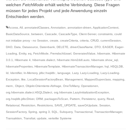
welchen
FetchMode
erhält welche Verbindung. Diese Fragen
müssen für jedes Projekt und jede Anwendung einzeln
Entschieden werden.
Access
,
All
,
annotatedClasses
,
Annotation
,
annotation-driven
,
ApplicationContext
,
BasicDataSource
,
between
,
Cascade
,
CascadeType
,
Client-Server
,
constraints
,
could
not initialize proxy - no Session
,
create
,
createCriteria
,
criteria
,
CRUD
,
currentSession
,
DAO
,
Data
,
Datasource
,
Datenbank
,
DELETE
,
driverClassName
,
DTO
,
EAGER
,
Eager-
Loading
,
Entity
,
eq
,
FetchMode
,
Fremdschlüssel
,
GeneratedValue
,
hibernate
,
Hibernate
3.0.1
,
Hibernate 4
,
hibernate.dialect
,
hibernate.hbm2ddl.auto
,
hibernate.show_sql
,
hibernateProperties
,
HibernateTemplate
,
HibernateTransactionManager
,
hql
,
HSQLDB
,
Id
,
Identifier
,
In-Memory
,
jdbc:hsqldb:
,
language
,
Lazy
,
Lazy-Loading
,
Lazy-Loading-
Exception
,
like
,
LocalSessionFactoryBean
,
Management
,
MappedSuperclass
,
mapping
,
mem:
,
Object
,
Objekt-Orientierte-Abfrage
,
OneToMany
,
Operationen
,
org.hibernate.dialect.HSQLDialect
,
org.hibernate.LazyInitializationException
,
org.hsqldb.jdbcDriver
,
ORM
,
packagesToScan
,
Pattern
,
Persistenz
,
query
,
Read
,
Relational
,
Restriction
,
Restrictions
,
SAVE_UPDATE
,
saveOrUpdate
,
Session
,
SessionFactory
,
Spring
,
spring 3
,
SQL
,
Subquery
,
Transactional
,
TransactionManager
,
Transaktion
,
Transfair
,
update
,
verteilte Systeme