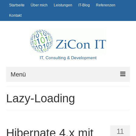
Startseite
Über mich
Leistungen
IT-Blog
Referenzen
Kontakt
IT, Consulting & Development
Menü
Startseite
Lazy-Loading
Über mich
Leistungen
IT-Blog
Hibernate 4.x mit
11