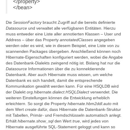
</property>
</bean>
Die
SessionFactory
braucht Zugriff auf die bereits definierte
Datasource
und verwaltet alle verfügbaren Entitäten. Hierzu
muss entweder eine Liste aller annotierten Klassen – User und
Address – über das Property
annotatedClasses
angegeben
werden oder es wird, wie in diesem Beispiel, eine Liste von zu
scannenden Packages übergeben. Anschließend können noch
Hibernate-Eigenschaften konfiguriert werden, wobei die Angabe
des Datenbank-Dialekts zwingend nötig ist. Bislang hat nur die
Datasource
Informationen über die zu konnektierende
Datenbank. Aber auch Hibernate muss wissen, um welche
Datenbank es sich handelt, damit die entsprechende
Kommunikation gewählt werden kann. Für eine HSQLDB wird
der Dialekt
org.hibernate.dialect.HSQLDialect
verwendet. Die
weiteren Einstellungen können die Entwicklung erheblich
erleichtern. So sorgt die Property
hibernate.hbm2ddl.auto
mit
dem Wert
create
dafür, dass Hibernate die Datenbank-Struktur
mit Tabellen, Primär- und Fremdschlüsseln automatisch anlegt.
Erhält
hibernate.show_sql
den Wert
true
, wird jedes von
Hibernate ausgeführte SQL-Statement geloggt und kann so