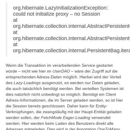
org.hibernate.LazyInitializationException:
could not initialize proxy – no Session
at
org.hibernate.collection.internal.AbstractPersistent
at
org.hibernate.collection.internal.AbstractPersisten
at
org.hibernate.collection.internal.PersistentBag.ite
Wenn die Transaktion im verarbeitenden
Service
gestartet
würde – nicht wie hier im
UserDAO
– wäre der Zugriff auf die
entsprechenden Adress-Daten möglich. Hierbei wird der Vorteil
des
Lazy-Loadings
ausgenutzt, es werden nur Daten geladen,
die auch tatsächlich benötigt werden. Bei verteilten Systemen ist
dies natürlich nicht unbedingt so möglich. Benötigt ein Client
Adress-Informationen, die im Server geladen werden, so ist hier
die Session bereits geschlossen. Daher kann für Entity-
Verknüpfungen, die zwangsläufig mit der Haupt-Entität geladen
werden sollen, der
FetchMode
Eager-Loading
verwendet
werden. Hier werden beim Laden des Benutzers direkt alle
Adressen mitgeladen. Dies wird in der Annotation
OneToMany