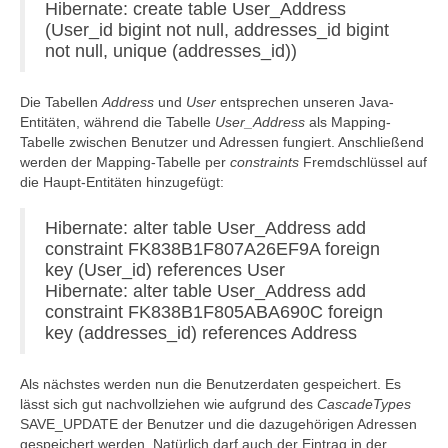
Hibernate: create table User_Address
(User_id bigint not null, addresses_id bigint
not null, unique (addresses_id))
Die Tabellen
Address
und
User
entsprechen unseren Java-
Entitäten, während die Tabelle
User_Address
als Mapping-
Tabelle zwischen Benutzer und Adressen fungiert. Anschließend
werden der Mapping-Tabelle per
constraints
Fremdschlüssel auf
die Haupt-Entitäten hinzugefügt:
Hibernate: alter table User_Address add
constraint FK838B1F807A26EF9A foreign
key (User_id) references User
Hibernate: alter table User_Address add
constraint FK838B1F805ABA690C foreign
key (addresses_id) references Address
Als nächstes werden nun die Benutzerdaten gespeichert. Es
lässt sich gut nachvollziehen wie aufgrund des
CascadeTypes
SAVE_UPDATE der Benutzer und die dazugehörigen Adressen
gespeichert werden. Natürlich darf auch der Eintrag in der