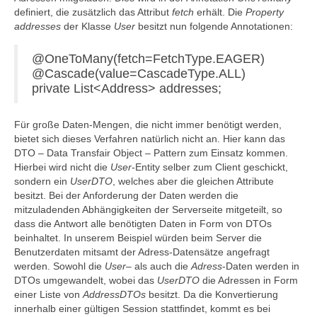
definiert, die zusätzlich das Attribut
fetch
erhält. Die
Property
addresses
der Klasse
User
besitzt nun folgende Annotationen:
@OneToMany(fetch=FetchType.EAGER)
@Cascade(value=CascadeType.ALL)
private List<Address> addresses;
Für große Daten-Mengen, die nicht immer benötigt werden,
bietet sich dieses Verfahren natürlich nicht an. Hier kann das
DTO – Data Transfair Object – Pattern zum Einsatz kommen.
Hierbei wird nicht die
User
-Entity selber zum Client geschickt,
sondern ein
UserDTO
, welches aber die gleichen Attribute
besitzt. Bei der Anforderung der Daten werden die
mitzuladenden Abhängigkeiten der Serverseite mitgeteilt, so
dass die Antwort alle benötigten Daten in Form von DTOs
beinhaltet. In unserem Beispiel würden beim Server die
Benutzerdaten mitsamt der Adress-Datensätze angefragt
werden. Sowohl die
User
– als auch die
Adress
-Daten werden in
DTOs umgewandelt, wobei das
UserDTO
die Adressen in Form
einer Liste von
AddressDTOs
besitzt. Da die Konvertierung
innerhalb einer gültigen Session stattfindet, kommt es bei