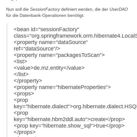
Nun soll die
SessionFactory
definiert werden, die der
UserDAO
für die Datenbank-Operationen benötigt:
<bean id=“sessionFactory“
class=“org.springframework.orm.hibernate4.Loca
<property name=“dataSource“
ref=“dataSource“/>
<property name=“packagesToScan“>
<list>
<value>de.mz.entity</value>
</list>
</property>
<property name=“hibernateProperties“>
<props>
<prop
key=“hibernate.dialect“>org.hibernate.dialect.HS
<prop
key=“hibernate.hbm2ddl.auto“>create</prop>
<prop key=“hibernate.show_sql“>true</prop>
</props>