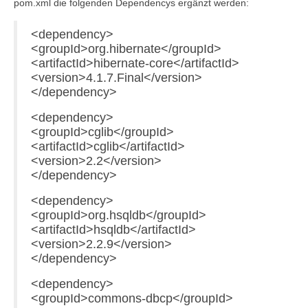
pom.xml die folgenden Dependencys ergänzt werden:
<dependency>
<groupId>org.hibernate</groupId>
<artifactId>hibernate-core</artifactId>
<version>4.1.7.Final</version>
</dependency>
<dependency>
<groupId>cglib</groupId>
<artifactId>cglib</artifactId>
<version>2.2</version>
</dependency>
<dependency>
<groupId>org.hsqldb</groupId>
<artifactId>hsqldb</artifactId>
<version>2.2.9</version>
</dependency>
<dependency>
<groupId>commons-dbcp</groupId>