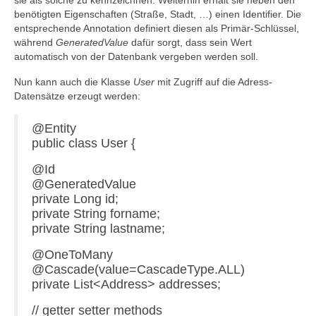
sie als solche zu kennzeichnen. Weiterhin erhält sie neben den
benötigten Eigenschaften (Straße, Stadt, …) einen Identifier. Die
entsprechende Annotation definiert diesen als Primär-Schlüssel,
während
GeneratedValue
dafür sorgt, dass sein Wert
automatisch von der Datenbank vergeben werden soll.
Nun kann auch die Klasse
User
mit Zugriff auf die Adress-
Datensätze erzeugt werden:
@Entity
public class User {
@Id
@GeneratedValue
private Long id;
private String forname;
private String lastname;
@OneToMany
@Cascade(value=CascadeType.ALL)
private List<Address> addresses;
// getter setter methods