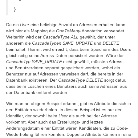
}
Da ein
User
eine beliebige Anzahl an Adressen erhalten kann,
wird hier als Mapping die
OneToMany
-Annotation verwendet.
Weiterhin wird der
CascadeType
ALL
gewählt, der unter
anderem die
CascadeTypen
SAVE_UPDATE
und
DELETE
beinhaltet. Hiermit wird erreicht, dass beim Speichern des Users
gleichzeitig seine Adress-Daten persistiert werden. Wäre der
CascadeTyp
SAVE_UPDATE
nicht gewählt, müssten Adress-
und Benutzerdaten separat gespeichert werden, wobei ein
Benutzer nur auf Adressen verweisen darf, die bereits in der
Datenbank existieren. Der
CascadeType
DELETE
sorgt dafür,
dass beim Löschen eines Benutzers auch seine Adressen aus
der Datenbank entfernt werden.
Wie man an obigem Beispiel erkennt, gibt es Attribute die sich in
den Entitäten wiederholen. In diesem Beispiel ist es nur der
Identifier, der sowohl beim
User
als auch bei der Adresse
vorkommt. Aber auch das Erstellungs- und letztes
Änderungsdatum einer Entität wären Kandidaten, die zu Code-
Wiederholung führen könnten. Doppelte Attribute können in eine