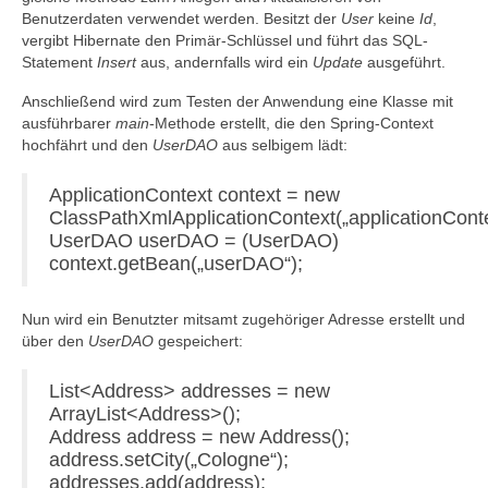
Benutzerdaten verwendet werden. Besitzt der
User
keine
Id
,
vergibt Hibernate den Primär-Schlüssel und führt das SQL-
Statement
Insert
aus, andernfalls wird ein
Update
ausgeführt.
Anschließend wird zum Testen der Anwendung eine Klasse mit
ausführbarer
main
-Methode erstellt, die den Spring-Context
hochfährt und den
UserDAO
aus selbigem lädt:
ApplicationContext context = new
ClassPathXmlApplicationContext(„applicationConte
UserDAO userDAO = (UserDAO)
context.getBean(„userDAO“);
Nun wird ein Benutzter mitsamt zugehöriger Adresse erstellt und
über den
UserDAO
gespeichert:
List<Address> addresses = new
ArrayList<Address>();
Address address = new Address();
address.setCity(„Cologne“);
addresses.add(address);