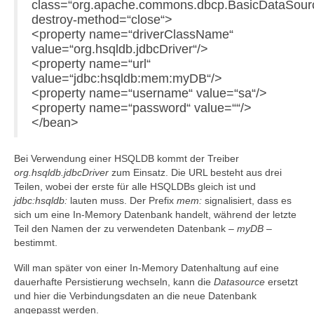
class=“org.apache.commons.dbcp.BasicDataSour
destroy-method=“close“>
<property name=“driverClassName“
value=“org.hsqldb.jdbcDriver“/>
<property name=“url“
value=“jdbc:hsqldb:mem:myDB“/>
<property name=“username“ value=“sa“/>
<property name=“password“ value=““/>
</bean>
Bei Verwendung einer HSQLDB kommt der Treiber
org.hsqldb.jdbcDriver
zum Einsatz. Die URL besteht aus drei
Teilen, wobei der erste für alle HSQLDBs gleich ist und
jdbc:hsqldb:
lauten muss. Der Prefix
mem:
signalisiert, dass es
sich um eine In-Memory Datenbank handelt, während der letzte
Teil den Namen der zu verwendeten Datenbank –
myDB
–
bestimmt.
Will man später von einer In-Memory Datenhaltung auf eine
dauerhafte Persistierung wechseln, kann die
Datasource
ersetzt
und hier die Verbindungsdaten an die neue Datenbank
angepasst werden.