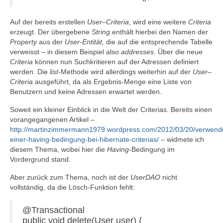
Auf der bereits erstellen
User
–
Criteria
, wird eine weitere
Criteria
erzeugt. Der übergebene
String
enthält hierbei den Namen der
Property
aus der
User-Entität,
die auf die entsprechende Tabelle
verweisst – in diesem Beispiel also
addresses
. Über die neue
Criteria
können nun Suchkritieren auf der Adressen definiert
werden. Die
list
-Methode wird allerdings weiterhin auf der
User
–
Criteria
ausgeführt, da als Ergebnis-Menge eine Liste von
Benutzern und keine Adressen erwartet werden.
Soweit ein kleiner Einblick in die Welt der Criterias. Bereits einen
vorangegangenen Artikel –
http://martinzimmermann1979.wordpress.com/2012/03/20/verwend
einer-having-bedingung-bei-hibernate-criterias/
– widmete ich
diesem Thema, wobei hier die
Having
-Bedingung im
Vordergrund stand.
Aber zurück zum Thema, noch ist der
UserDAO
nicht
vollständig, da die Lösch-Funktion fehlt:
@Transactional
public void delete(User user) {