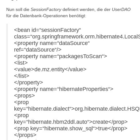
Nun soll die
SessionFactory
definiert werden, die der
UserDAO
für die Datenbank-Operationen benötigt:
<bean id=“sessionFactory“
class=“org.springframework.orm.hibernate4.Loca
<property name=“dataSource“
ref=“dataSource“/>
<property name=“packagesToScan“>
<list>
<value>de.mz.entity</value>
</list>
</property>
<property name=“hibernateProperties“>
<props>
<prop
key=“hibernate.dialect“>org.hibernate.dialect.HS
<prop
key=“hibernate.hbm2ddl.auto“>create</prop>
<prop key=“hibernate.show_sql“>true</prop>
</props>