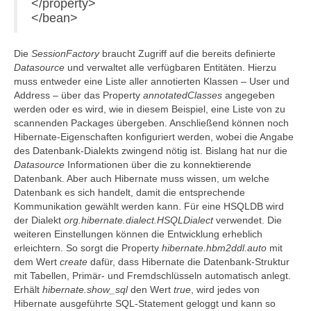
</property>
</bean>
Die
SessionFactory
braucht Zugriff auf die bereits definierte
Datasource
und verwaltet alle verfügbaren Entitäten. Hierzu
muss entweder eine Liste aller annotierten Klassen – User und
Address – über das Property
annotatedClasses
angegeben
werden oder es wird, wie in diesem Beispiel, eine Liste von zu
scannenden Packages übergeben. Anschließend können noch
Hibernate-Eigenschaften konfiguriert werden, wobei die Angabe
des Datenbank-Dialekts zwingend nötig ist. Bislang hat nur die
Datasource
Informationen über die zu konnektierende
Datenbank. Aber auch Hibernate muss wissen, um welche
Datenbank es sich handelt, damit die entsprechende
Kommunikation gewählt werden kann. Für eine HSQLDB wird
der Dialekt
org.hibernate.dialect.HSQLDialect
verwendet. Die
weiteren Einstellungen können die Entwicklung erheblich
erleichtern. So sorgt die Property
hibernate.hbm2ddl.auto
mit
dem Wert
create
dafür, dass Hibernate die Datenbank-Struktur
mit Tabellen, Primär- und Fremdschlüsseln automatisch anlegt.
Erhält
hibernate.show_sql
den Wert
true
, wird jedes von
Hibernate ausgeführte SQL-Statement geloggt und kann so