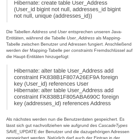
Hibernate: create table User_Address
(User_id bigint not null, addresses_id bigint
not null, unique (addresses_id))
Die Tabellen
Address
und
User
entsprechen unseren Java-
Entitäten, während die Tabelle
User_Address
als Mapping-
Tabelle zwischen Benutzer und Adressen fungiert. Anschließend
werden der Mapping-Tabelle per
constraints
Fremdschlüssel auf
die Haupt-Entitäten hinzugefügt:
Hibernate: alter table User_Address add
constraint FK838B1F807A26EF9A foreign
key (User_id) references User
Hibernate: alter table User_Address add
constraint FK838B1F805ABA690C foreign
key (addresses_id) references Address
Als nächstes werden nun die Benutzerdaten gespeichert. Es
lässt sich gut nachvollziehen wie aufgrund des
CascadeTypes
SAVE_UPDATE der Benutzer und die dazugehörigen Adressen
gespeichert werden. Natürlich darf auch der Eintrag in der