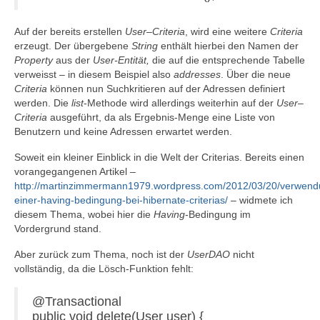
Auf der bereits erstellen
User
–
Criteria
, wird eine weitere
Criteria
erzeugt. Der übergebene
String
enthält hierbei den Namen der
Property
aus der
User-Entität,
die auf die entsprechende Tabelle
verweisst – in diesem Beispiel also
addresses
. Über die neue
Criteria
können nun Suchkritieren auf der Adressen definiert
werden. Die
list
-Methode wird allerdings weiterhin auf der
User
–
Criteria
ausgeführt, da als Ergebnis-Menge eine Liste von
Benutzern und keine Adressen erwartet werden.
Soweit ein kleiner Einblick in die Welt der Criterias. Bereits einen
vorangegangenen Artikel –
http://martinzimmermann1979.wordpress.com/2012/03/20/verwend
einer-having-bedingung-bei-hibernate-criterias/
– widmete ich
diesem Thema, wobei hier die
Having
-Bedingung im
Vordergrund stand.
Aber zurück zum Thema, noch ist der
UserDAO
nicht
vollständig, da die Lösch-Funktion fehlt:
@Transactional
public void delete(User user) {