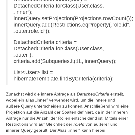
DetachedCriteria.forClass(User.class,
„inner“);
innerQuery.setProjection(Projections.rowCount());
innerQuery.add(Restrictions.eqProperty(„role.id“,
„outer.role.id“));
DetachedCriteria criteria =
DetachedCriteria.forClass(User.class,
„outer“);
criteria.add(Subqueries.lt(1L, innerQuery));
List<User> list =
hibernateTemplate.findByCriteria(criteria);
Zunächst wird die innere Abfrage als
DetachedCriteria
erstellt,
wobei ein alias „inner“ verwendet wird, um die innere und
äußere Query unterscheiden zu können. Anschließend wird eine
Projektion auf die Anzahl der Spalten definiert, da in der inneren
Abfrage nur die Anzahl der Rollen entscheidend ist. Mittels einer
Restrictions wird auf Gleichheit der
roleId
von äußerer und
innerer Query geprüft. Der Alias „inner“ kann hierbei