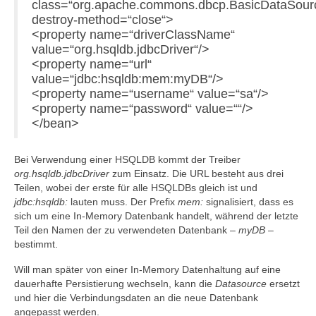
class=“org.apache.commons.dbcp.BasicDataSour
destroy-method=“close“>
<property name=“driverClassName“
value=“org.hsqldb.jdbcDriver“/>
<property name=“url“
value=“jdbc:hsqldb:mem:myDB“/>
<property name=“username“ value=“sa“/>
<property name=“password“ value=““/>
</bean>
Bei Verwendung einer HSQLDB kommt der Treiber
org.hsqldb.jdbcDriver
zum Einsatz. Die URL besteht aus drei
Teilen, wobei der erste für alle HSQLDBs gleich ist und
jdbc:hsqldb:
lauten muss. Der Prefix
mem:
signalisiert, dass es
sich um eine In-Memory Datenbank handelt, während der letzte
Teil den Namen der zu verwendeten Datenbank –
myDB
–
bestimmt.
Will man später von einer In-Memory Datenhaltung auf eine
dauerhafte Persistierung wechseln, kann die
Datasource
ersetzt
und hier die Verbindungsdaten an die neue Datenbank
angepasst werden.