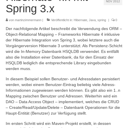
NOV 2012
Referenzen
Spring 3.x
Kontakt
von
martinzimmermann
|
Veröffentlicht in:
Hibernate
,
Java
,
spring
|
0
Impressum
Der nachfolgende Artikel beschreibt die Verwendung des ORM –
Object-Relational Mapping – Frameworks Hibernate 4 inklusive
Datenschutz
der Hibernate Integration von Spring 3, wobei letztere auch die
Vorgängerversion Hibernate 3 unterstützt. Als Persistenz-Schicht
wird die In-Memory Datenbank HSQLDB verwendet. Es entfällt
also die Installation einer Datenbank, da für den Einsatz der
HSQLDB lediglich die entsprechende Library eingebunden
werden muss.
In diesem Beispiel sollen Benutzer- und Adressdaten persistiert
werden, wobei einem Benutzer-Eintrag beliebig viele Adress-
Informationen zugewiesen werden können. Es gibt also ein 1..n
Mapping zwischen Benutzer und Adressen. Weiterhin wird ein
DAO – Data Access Object – implementiert, welches die CRUD
– Create/Read/Update/Delete – Datenbank Operationen für die
Haupt-Entität (Benutzer) zur Verfügung stellt.
Im ersten Schritt wird ein Maven-Projekt erstellt, in dessen