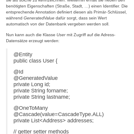
sie als solche zu kennzeichnen. Weiterhin erhält sie neben den
benötigten Eigenschaften (Straße, Stadt, …) einen Identifier. Die
entsprechende Annotation definiert diesen als Primär-Schlüssel,
während
GeneratedValue
dafür sorgt, dass sein Wert
automatisch von der Datenbank vergeben werden soll.
Nun kann auch die Klasse
User
mit Zugriff auf die Adress-
Datensätze erzeugt werden:
@Entity
public class User {
@Id
@GeneratedValue
private Long id;
private String forname;
private String lastname;
@OneToMany
@Cascade(value=CascadeType.ALL)
private List<Address> addresses;
// getter setter methods