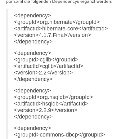
pom.xml die folgenden Dependencys ergänzt werden:
<dependency>
<groupId>org.hibernate</groupId>
<artifactId>hibernate-core</artifactId>
<version>4.1.7.Final</version>
</dependency>
<dependency>
<groupId>cglib</groupId>
<artifactId>cglib</artifactId>
<version>2.2</version>
</dependency>
<dependency>
<groupId>org.hsqldb</groupId>
<artifactId>hsqldb</artifactId>
<version>2.2.9</version>
</dependency>
<dependency>
<groupId>commons-dbcp</groupId>