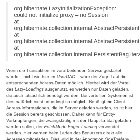
org.hibernate.LazyInitializationException:
could not initialize proxy – no Session
at
org.hibernate.collection.internal.AbstractPersistent
at
org.hibernate.collection.internal.AbstractPersisten
at
org.hibernate.collection.internal.PersistentBag.ite
Wenn die Transaktion im verarbeitenden
Service
gestartet
würde – nicht wie hier im
UserDAO
– wäre der Zugriff auf die
entsprechenden Adress-Daten möglich. Hierbei wird der Vorteil
des
Lazy-Loadings
ausgenutzt, es werden nur Daten geladen,
die auch tatsächlich benötigt werden. Bei verteilten Systemen ist
dies natürlich nicht unbedingt so möglich. Benötigt ein Client
Adress-Informationen, die im Server geladen werden, so ist hier
die Session bereits geschlossen. Daher kann für Entity-
Verknüpfungen, die zwangsläufig mit der Haupt-Entität geladen
werden sollen, der
FetchMode
Eager-Loading
verwendet
werden. Hier werden beim Laden des Benutzers direkt alle
Adressen mitgeladen. Dies wird in der Annotation
OneToMany