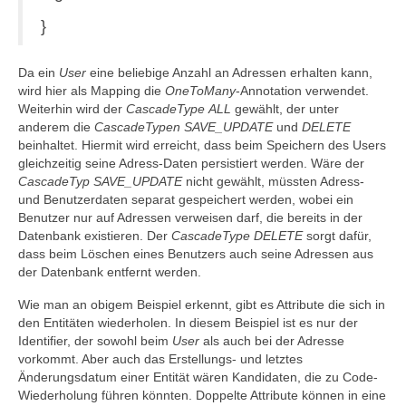
}
Da ein
User
eine beliebige Anzahl an Adressen erhalten kann,
wird hier als Mapping die
OneToMany
-Annotation verwendet.
Weiterhin wird der
CascadeType
ALL
gewählt, der unter
anderem die
CascadeTypen
SAVE_UPDATE
und
DELETE
beinhaltet. Hiermit wird erreicht, dass beim Speichern des Users
gleichzeitig seine Adress-Daten persistiert werden. Wäre der
CascadeTyp
SAVE_UPDATE
nicht gewählt, müssten Adress-
und Benutzerdaten separat gespeichert werden, wobei ein
Benutzer nur auf Adressen verweisen darf, die bereits in der
Datenbank existieren. Der
CascadeType
DELETE
sorgt dafür,
dass beim Löschen eines Benutzers auch seine Adressen aus
der Datenbank entfernt werden.
Wie man an obigem Beispiel erkennt, gibt es Attribute die sich in
den Entitäten wiederholen. In diesem Beispiel ist es nur der
Identifier, der sowohl beim
User
als auch bei der Adresse
vorkommt. Aber auch das Erstellungs- und letztes
Änderungsdatum einer Entität wären Kandidaten, die zu Code-
Wiederholung führen könnten. Doppelte Attribute können in eine