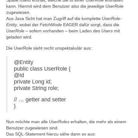
Spalte
roleId
enthält, welche die
Id
einer
UserRole
enthalten
kann. Hiermit wird dem Benutzer also die jeweilige
UserRole
zugewiesen.
Aus Java Sicht hat man Zugriff auf die komplette
UserRole-
Entity
, wobei der
FetchMode
EAGER dafür sorgt, dass die
UserRole
– sofern vorhanden – beim Laden des
Users
mit
geladen wird.
Die UserRole sieht recht unspektakulär aus:
@Entity
public class UserRole {
@Id
private Long id;
private String role;
// … getter and setter
}
Nun möchte man alle
UserRoles
erhalten, die mehr als einem
Benutzer zugewiesen sind.
Das SQL-Statement hierzu sähe dann so aus: