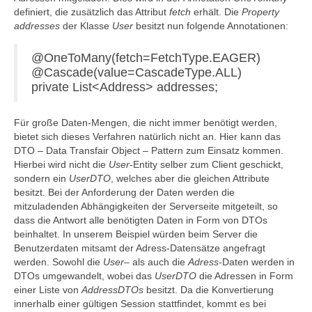
definiert, die zusätzlich das Attribut
fetch
erhält. Die
Property
addresses
der Klasse
User
besitzt nun folgende Annotationen:
@OneToMany(fetch=FetchType.EAGER)
@Cascade(value=CascadeType.ALL)
private List<Address> addresses;
Für große Daten-Mengen, die nicht immer benötigt werden,
bietet sich dieses Verfahren natürlich nicht an. Hier kann das
DTO – Data Transfair Object – Pattern zum Einsatz kommen.
Hierbei wird nicht die
User
-Entity selber zum Client geschickt,
sondern ein
UserDTO
, welches aber die gleichen Attribute
besitzt. Bei der Anforderung der Daten werden die
mitzuladenden Abhängigkeiten der Serverseite mitgeteilt, so
dass die Antwort alle benötigten Daten in Form von DTOs
beinhaltet. In unserem Beispiel würden beim Server die
Benutzerdaten mitsamt der Adress-Datensätze angefragt
werden. Sowohl die
User
– als auch die
Adress
-Daten werden in
DTOs umgewandelt, wobei das
UserDTO
die Adressen in Form
einer Liste von
AddressDTOs
besitzt. Da die Konvertierung
innerhalb einer gültigen Session stattfindet, kommt es bei