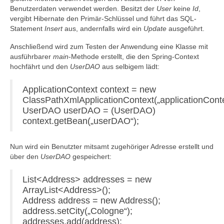
Benutzerdaten verwendet werden. Besitzt der
User
keine
Id
,
vergibt Hibernate den Primär-Schlüssel und führt das SQL-
Statement
Insert
aus, andernfalls wird ein
Update
ausgeführt.
Anschließend wird zum Testen der Anwendung eine Klasse mit
ausführbarer
main
-Methode erstellt, die den Spring-Context
hochfährt und den
UserDAO
aus selbigem lädt:
ApplicationContext context = new
ClassPathXmlApplicationContext(„applicationConte
UserDAO userDAO = (UserDAO)
context.getBean(„userDAO“);
Nun wird ein Benutzter mitsamt zugehöriger Adresse erstellt und
über den
UserDAO
gespeichert:
List<Address> addresses = new
ArrayList<Address>();
Address address = new Address();
address.setCity(„Cologne“);
addresses.add(address);