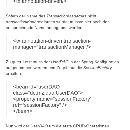
<tx:annotation-driven/>
Sofern der Name des
TransactionManagers
nicht
transactionManager
lauten würde, müsste hier noch der
entsprechende Name angegeben werden:
<tx:annotation-driven transaction-
manager=“transactionManager“/>
Zu guter Letzt muss der
UserDAO
in der Spring-Konfiguration
aufgenommen werden und Zugriff auf die
SessionFactory
erhalten:
<bean id=“userDAO“
class=“de.mz.dao.UserDAO“>
<property name=“sessionFactory“
ref=“sessionFactory“ />
</bean>
Nun wird der
UserDAO
um die erste CRUD-Operationen