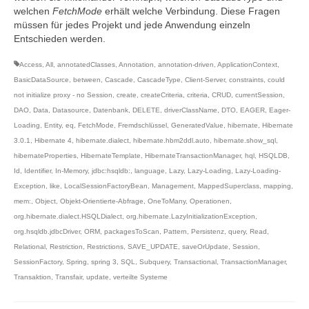
welchen
FetchMode
erhält welche Verbindung. Diese Fragen
müssen für jedes Projekt und jede Anwendung einzeln
Entschieden werden.
Access
,
All
,
annotatedClasses
,
Annotation
,
annotation-driven
,
ApplicationContext
,
BasicDataSource
,
between
,
Cascade
,
CascadeType
,
Client-Server
,
constraints
,
could
not initialize proxy - no Session
,
create
,
createCriteria
,
criteria
,
CRUD
,
currentSession
,
DAO
,
Data
,
Datasource
,
Datenbank
,
DELETE
,
driverClassName
,
DTO
,
EAGER
,
Eager-
Loading
,
Entity
,
eq
,
FetchMode
,
Fremdschlüssel
,
GeneratedValue
,
hibernate
,
Hibernate
3.0.1
,
Hibernate 4
,
hibernate.dialect
,
hibernate.hbm2ddl.auto
,
hibernate.show_sql
,
hibernateProperties
,
HibernateTemplate
,
HibernateTransactionManager
,
hql
,
HSQLDB
,
Id
,
Identifier
,
In-Memory
,
jdbc:hsqldb:
,
language
,
Lazy
,
Lazy-Loading
,
Lazy-Loading-
Exception
,
like
,
LocalSessionFactoryBean
,
Management
,
MappedSuperclass
,
mapping
,
mem:
,
Object
,
Objekt-Orientierte-Abfrage
,
OneToMany
,
Operationen
,
org.hibernate.dialect.HSQLDialect
,
org.hibernate.LazyInitializationException
,
org.hsqldb.jdbcDriver
,
ORM
,
packagesToScan
,
Pattern
,
Persistenz
,
query
,
Read
,
Relational
,
Restriction
,
Restrictions
,
SAVE_UPDATE
,
saveOrUpdate
,
Session
,
SessionFactory
,
Spring
,
spring 3
,
SQL
,
Subquery
,
Transactional
,
TransactionManager
,
Transaktion
,
Transfair
,
update
,
verteilte Systeme