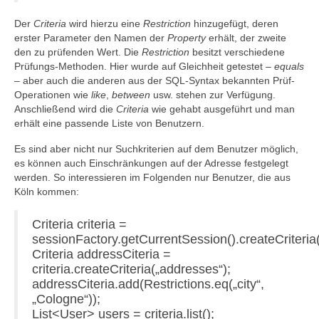
Der
Criteria
wird hierzu eine
Restriction
hinzugefügt, deren
erster Parameter den Namen der
Property
erhält, der zweite
den zu prüfenden Wert. Die
Restriction
besitzt verschiedene
Prüfungs-Methoden. Hier wurde auf Gleichheit getestet –
equals
– aber auch die anderen aus der SQL-Syntax bekannten Prüf-
Operationen wie
like
,
between
usw. stehen zur Verfügung.
Anschließend wird die
Criteria
wie gehabt ausgeführt und man
erhält eine passende Liste von Benutzern.
Es sind aber nicht nur Suchkriterien auf dem Benutzer möglich,
es können auch Einschränkungen auf der Adresse festgelegt
werden. So interessieren im Folgenden nur Benutzer, die aus
Köln kommen:
Criteria criteria =
sessionFactory.getCurrentSession().createCriteria(
Criteria addressCiteria =
criteria.createCriteria(„addresses“);
addressCiteria.add(Restrictions.eq(„city“,
„Cologne“));
List<User> users = criteria.list();