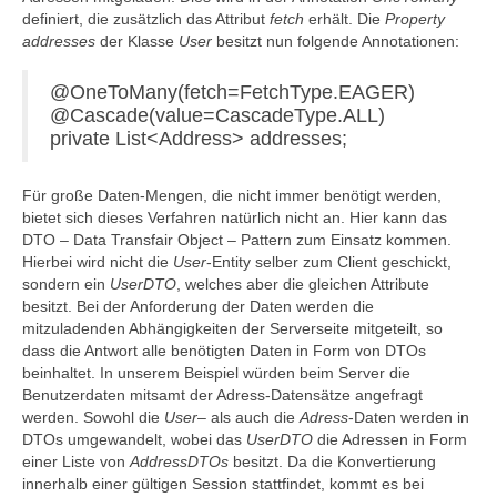
definiert, die zusätzlich das Attribut
fetch
erhält. Die
Property
addresses
der Klasse
User
besitzt nun folgende Annotationen:
@OneToMany(fetch=FetchType.EAGER)
@Cascade(value=CascadeType.ALL)
private List<Address> addresses;
Für große Daten-Mengen, die nicht immer benötigt werden,
bietet sich dieses Verfahren natürlich nicht an. Hier kann das
DTO – Data Transfair Object – Pattern zum Einsatz kommen.
Hierbei wird nicht die
User
-Entity selber zum Client geschickt,
sondern ein
UserDTO
, welches aber die gleichen Attribute
besitzt. Bei der Anforderung der Daten werden die
mitzuladenden Abhängigkeiten der Serverseite mitgeteilt, so
dass die Antwort alle benötigten Daten in Form von DTOs
beinhaltet. In unserem Beispiel würden beim Server die
Benutzerdaten mitsamt der Adress-Datensätze angefragt
werden. Sowohl die
User
– als auch die
Adress
-Daten werden in
DTOs umgewandelt, wobei das
UserDTO
die Adressen in Form
einer Liste von
AddressDTOs
besitzt. Da die Konvertierung
innerhalb einer gültigen Session stattfindet, kommt es bei