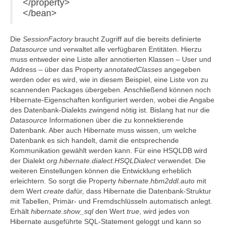
</property>
</bean>
Die
SessionFactory
braucht Zugriff auf die bereits definierte
Datasource
und verwaltet alle verfügbaren Entitäten. Hierzu
muss entweder eine Liste aller annotierten Klassen – User und
Address – über das Property
annotatedClasses
angegeben
werden oder es wird, wie in diesem Beispiel, eine Liste von zu
scannenden Packages übergeben. Anschließend können noch
Hibernate-Eigenschaften konfiguriert werden, wobei die Angabe
des Datenbank-Dialekts zwingend nötig ist. Bislang hat nur die
Datasource
Informationen über die zu konnektierende
Datenbank. Aber auch Hibernate muss wissen, um welche
Datenbank es sich handelt, damit die entsprechende
Kommunikation gewählt werden kann. Für eine HSQLDB wird
der Dialekt
org.hibernate.dialect.HSQLDialect
verwendet. Die
weiteren Einstellungen können die Entwicklung erheblich
erleichtern. So sorgt die Property
hibernate.hbm2ddl.auto
mit
dem Wert
create
dafür, dass Hibernate die Datenbank-Struktur
mit Tabellen, Primär- und Fremdschlüsseln automatisch anlegt.
Erhält
hibernate.show_sql
den Wert
true
, wird jedes von
Hibernate ausgeführte SQL-Statement geloggt und kann so