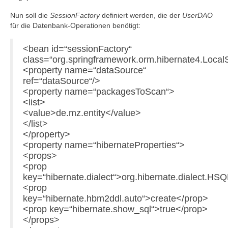
Nun soll die
SessionFactory
definiert werden, die der
UserDAO
für die Datenbank-Operationen benötigt:
<bean id=“sessionFactory“
class=“org.springframework.orm.hibernate4.Loca
<property name=“dataSource“
ref=“dataSource“/>
<property name=“packagesToScan“>
<list>
<value>de.mz.entity</value>
</list>
</property>
<property name=“hibernateProperties“>
<props>
<prop
key=“hibernate.dialect“>org.hibernate.dialect.HS
<prop
key=“hibernate.hbm2ddl.auto“>create</prop>
<prop key=“hibernate.show_sql“>true</prop>
</props>