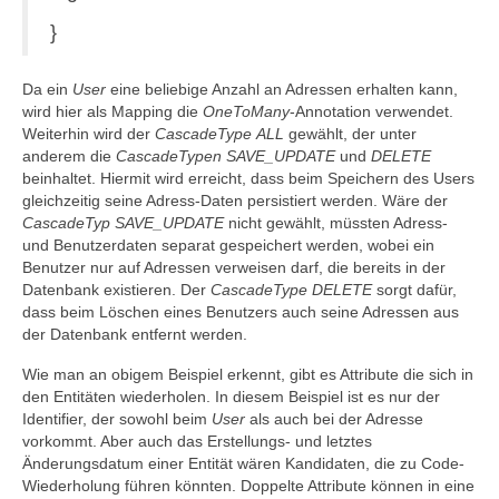
}
Da ein
User
eine beliebige Anzahl an Adressen erhalten kann,
wird hier als Mapping die
OneToMany
-Annotation verwendet.
Weiterhin wird der
CascadeType
ALL
gewählt, der unter
anderem die
CascadeTypen
SAVE_UPDATE
und
DELETE
beinhaltet. Hiermit wird erreicht, dass beim Speichern des Users
gleichzeitig seine Adress-Daten persistiert werden. Wäre der
CascadeTyp
SAVE_UPDATE
nicht gewählt, müssten Adress-
und Benutzerdaten separat gespeichert werden, wobei ein
Benutzer nur auf Adressen verweisen darf, die bereits in der
Datenbank existieren. Der
CascadeType
DELETE
sorgt dafür,
dass beim Löschen eines Benutzers auch seine Adressen aus
der Datenbank entfernt werden.
Wie man an obigem Beispiel erkennt, gibt es Attribute die sich in
den Entitäten wiederholen. In diesem Beispiel ist es nur der
Identifier, der sowohl beim
User
als auch bei der Adresse
vorkommt. Aber auch das Erstellungs- und letztes
Änderungsdatum einer Entität wären Kandidaten, die zu Code-
Wiederholung führen könnten. Doppelte Attribute können in eine