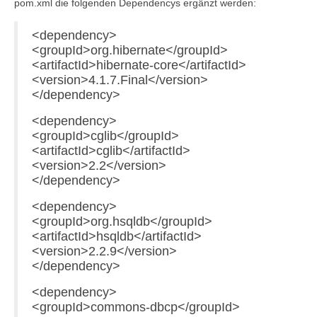
pom.xml die folgenden Dependencys ergänzt werden:
<dependency>
<groupId>org.hibernate</groupId>
<artifactId>hibernate-core</artifactId>
<version>4.1.7.Final</version>
</dependency>
<dependency>
<groupId>cglib</groupId>
<artifactId>cglib</artifactId>
<version>2.2</version>
</dependency>
<dependency>
<groupId>org.hsqldb</groupId>
<artifactId>hsqldb</artifactId>
<version>2.2.9</version>
</dependency>
<dependency>
<groupId>commons-dbcp</groupId>