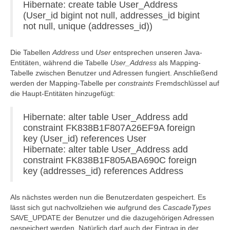
Hibernate: create table User_Address
(User_id bigint not null, addresses_id bigint
not null, unique (addresses_id))
Die Tabellen
Address
und
User
entsprechen unseren Java-
Entitäten, während die Tabelle
User_Address
als Mapping-
Tabelle zwischen Benutzer und Adressen fungiert. Anschließend
werden der Mapping-Tabelle per
constraints
Fremdschlüssel auf
die Haupt-Entitäten hinzugefügt:
Hibernate: alter table User_Address add
constraint FK838B1F807A26EF9A foreign
key (User_id) references User
Hibernate: alter table User_Address add
constraint FK838B1F805ABA690C foreign
key (addresses_id) references Address
Als nächstes werden nun die Benutzerdaten gespeichert. Es
lässt sich gut nachvollziehen wie aufgrund des
CascadeTypes
SAVE_UPDATE der Benutzer und die dazugehörigen Adressen
gespeichert werden. Natürlich darf auch der Eintrag in der