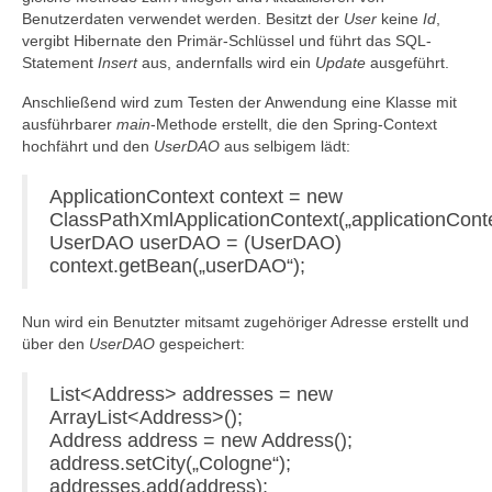
Benutzerdaten verwendet werden. Besitzt der
User
keine
Id
,
vergibt Hibernate den Primär-Schlüssel und führt das SQL-
Statement
Insert
aus, andernfalls wird ein
Update
ausgeführt.
Anschließend wird zum Testen der Anwendung eine Klasse mit
ausführbarer
main
-Methode erstellt, die den Spring-Context
hochfährt und den
UserDAO
aus selbigem lädt:
ApplicationContext context = new
ClassPathXmlApplicationContext(„applicationConte
UserDAO userDAO = (UserDAO)
context.getBean(„userDAO“);
Nun wird ein Benutzter mitsamt zugehöriger Adresse erstellt und
über den
UserDAO
gespeichert:
List<Address> addresses = new
ArrayList<Address>();
Address address = new Address();
address.setCity(„Cologne“);
addresses.add(address);