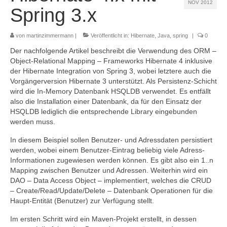
NOV 2012
Referenzen
Spring 3.x
Kontakt
von
martinzimmermann
|
Veröffentlicht in:
Hibernate
,
Java
,
spring
|
0
Impressum
Der nachfolgende Artikel beschreibt die Verwendung des ORM –
Object-Relational Mapping – Frameworks Hibernate 4 inklusive
Datenschutz
der Hibernate Integration von Spring 3, wobei letztere auch die
Vorgängerversion Hibernate 3 unterstützt. Als Persistenz-Schicht
wird die In-Memory Datenbank HSQLDB verwendet. Es entfällt
also die Installation einer Datenbank, da für den Einsatz der
HSQLDB lediglich die entsprechende Library eingebunden
werden muss.
In diesem Beispiel sollen Benutzer- und Adressdaten persistiert
werden, wobei einem Benutzer-Eintrag beliebig viele Adress-
Informationen zugewiesen werden können. Es gibt also ein 1..n
Mapping zwischen Benutzer und Adressen. Weiterhin wird ein
DAO – Data Access Object – implementiert, welches die CRUD
– Create/Read/Update/Delete – Datenbank Operationen für die
Haupt-Entität (Benutzer) zur Verfügung stellt.
Im ersten Schritt wird ein Maven-Projekt erstellt, in dessen