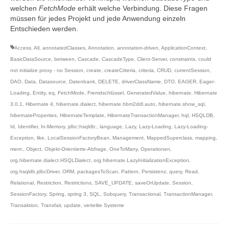
welchen
FetchMode
erhält welche Verbindung. Diese Fragen
müssen für jedes Projekt und jede Anwendung einzeln
Entschieden werden.
Access
,
All
,
annotatedClasses
,
Annotation
,
annotation-driven
,
ApplicationContext
,
BasicDataSource
,
between
,
Cascade
,
CascadeType
,
Client-Server
,
constraints
,
could
not initialize proxy - no Session
,
create
,
createCriteria
,
criteria
,
CRUD
,
currentSession
,
DAO
,
Data
,
Datasource
,
Datenbank
,
DELETE
,
driverClassName
,
DTO
,
EAGER
,
Eager-
Loading
,
Entity
,
eq
,
FetchMode
,
Fremdschlüssel
,
GeneratedValue
,
hibernate
,
Hibernate
3.0.1
,
Hibernate 4
,
hibernate.dialect
,
hibernate.hbm2ddl.auto
,
hibernate.show_sql
,
hibernateProperties
,
HibernateTemplate
,
HibernateTransactionManager
,
hql
,
HSQLDB
,
Id
,
Identifier
,
In-Memory
,
jdbc:hsqldb:
,
language
,
Lazy
,
Lazy-Loading
,
Lazy-Loading-
Exception
,
like
,
LocalSessionFactoryBean
,
Management
,
MappedSuperclass
,
mapping
,
mem:
,
Object
,
Objekt-Orientierte-Abfrage
,
OneToMany
,
Operationen
,
org.hibernate.dialect.HSQLDialect
,
org.hibernate.LazyInitializationException
,
org.hsqldb.jdbcDriver
,
ORM
,
packagesToScan
,
Pattern
,
Persistenz
,
query
,
Read
,
Relational
,
Restriction
,
Restrictions
,
SAVE_UPDATE
,
saveOrUpdate
,
Session
,
SessionFactory
,
Spring
,
spring 3
,
SQL
,
Subquery
,
Transactional
,
TransactionManager
,
Transaktion
,
Transfair
,
update
,
verteilte Systeme