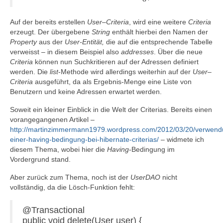
Auf der bereits erstellen
User
–
Criteria
, wird eine weitere
Criteria
erzeugt. Der übergebene
String
enthält hierbei den Namen der
Property
aus der
User-Entität,
die auf die entsprechende Tabelle
verweisst – in diesem Beispiel also
addresses
. Über die neue
Criteria
können nun Suchkritieren auf der Adressen definiert
werden. Die
list
-Methode wird allerdings weiterhin auf der
User
–
Criteria
ausgeführt, da als Ergebnis-Menge eine Liste von
Benutzern und keine Adressen erwartet werden.
Soweit ein kleiner Einblick in die Welt der Criterias. Bereits einen
vorangegangenen Artikel –
http://martinzimmermann1979.wordpress.com/2012/03/20/verwend
einer-having-bedingung-bei-hibernate-criterias/
– widmete ich
diesem Thema, wobei hier die
Having
-Bedingung im
Vordergrund stand.
Aber zurück zum Thema, noch ist der
UserDAO
nicht
vollständig, da die Lösch-Funktion fehlt:
@Transactional
public void delete(User user) {