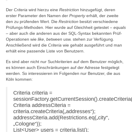
Der
Criteria
wird hierzu eine
Restriction
hinzugefügt, deren
erster Parameter den Namen der
Property
erhält, der zweite
den zu prüfenden Wert. Die
Restriction
besitzt verschiedene
Prüfungs-Methoden. Hier wurde auf Gleichheit getestet –
equals
– aber auch die anderen aus der SQL-Syntax bekannten Prüf-
Operationen wie
like
,
between
usw. stehen zur Verfügung.
Anschließend wird die
Criteria
wie gehabt ausgeführt und man
erhält eine passende Liste von Benutzern.
Es sind aber nicht nur Suchkriterien auf dem Benutzer möglich,
es können auch Einschränkungen auf der Adresse festgelegt
werden. So interessieren im Folgenden nur Benutzer, die aus
Köln kommen:
Criteria criteria =
sessionFactory.getCurrentSession().createCriteria(
Criteria addressCiteria =
criteria.createCriteria(„addresses“);
addressCiteria.add(Restrictions.eq(„city“,
„Cologne“));
List<User> users = criteria.list();