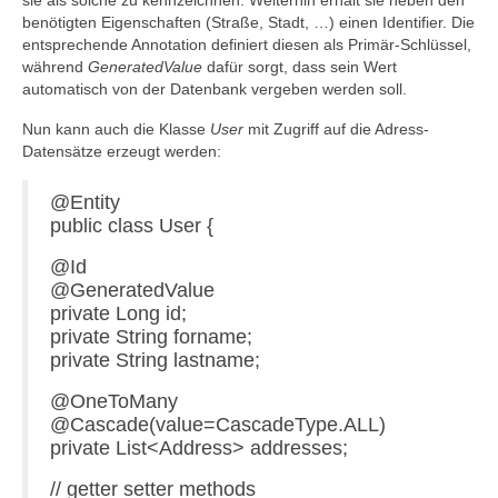
sie als solche zu kennzeichnen. Weiterhin erhält sie neben den
benötigten Eigenschaften (Straße, Stadt, …) einen Identifier. Die
entsprechende Annotation definiert diesen als Primär-Schlüssel,
während
GeneratedValue
dafür sorgt, dass sein Wert
automatisch von der Datenbank vergeben werden soll.
Nun kann auch die Klasse
User
mit Zugriff auf die Adress-
Datensätze erzeugt werden:
@Entity
public class User {
@Id
@GeneratedValue
private Long id;
private String forname;
private String lastname;
@OneToMany
@Cascade(value=CascadeType.ALL)
private List<Address> addresses;
// getter setter methods