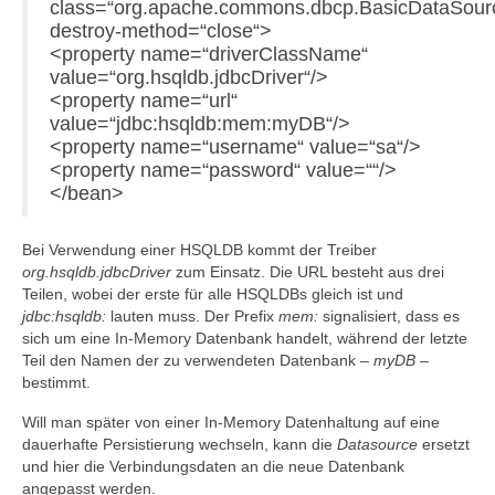
class=“org.apache.commons.dbcp.BasicDataSour
destroy-method=“close“>
<property name=“driverClassName“
value=“org.hsqldb.jdbcDriver“/>
<property name=“url“
value=“jdbc:hsqldb:mem:myDB“/>
<property name=“username“ value=“sa“/>
<property name=“password“ value=““/>
</bean>
Bei Verwendung einer HSQLDB kommt der Treiber
org.hsqldb.jdbcDriver
zum Einsatz. Die URL besteht aus drei
Teilen, wobei der erste für alle HSQLDBs gleich ist und
jdbc:hsqldb:
lauten muss. Der Prefix
mem:
signalisiert, dass es
sich um eine In-Memory Datenbank handelt, während der letzte
Teil den Namen der zu verwendeten Datenbank –
myDB
–
bestimmt.
Will man später von einer In-Memory Datenhaltung auf eine
dauerhafte Persistierung wechseln, kann die
Datasource
ersetzt
und hier die Verbindungsdaten an die neue Datenbank
angepasst werden.