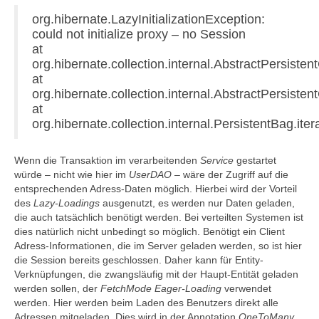
org.hibernate.LazyInitializationException:
could not initialize proxy – no Session
at
org.hibernate.collection.internal.AbstractPersistent
at
org.hibernate.collection.internal.AbstractPersisten
at
org.hibernate.collection.internal.PersistentBag.ite
Wenn die Transaktion im verarbeitenden
Service
gestartet
würde – nicht wie hier im
UserDAO
– wäre der Zugriff auf die
entsprechenden Adress-Daten möglich. Hierbei wird der Vorteil
des
Lazy-Loadings
ausgenutzt, es werden nur Daten geladen,
die auch tatsächlich benötigt werden. Bei verteilten Systemen ist
dies natürlich nicht unbedingt so möglich. Benötigt ein Client
Adress-Informationen, die im Server geladen werden, so ist hier
die Session bereits geschlossen. Daher kann für Entity-
Verknüpfungen, die zwangsläufig mit der Haupt-Entität geladen
werden sollen, der
FetchMode
Eager-Loading
verwendet
werden. Hier werden beim Laden des Benutzers direkt alle
Adressen mitgeladen. Dies wird in der Annotation
OneToMany