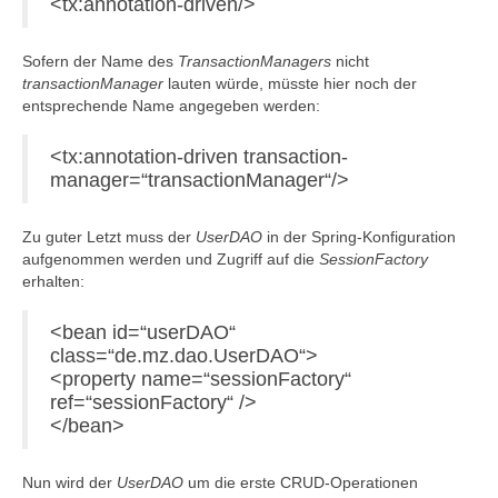
<tx:annotation-driven/>
Sofern der Name des
TransactionManagers
nicht
transactionManager
lauten würde, müsste hier noch der
entsprechende Name angegeben werden:
<tx:annotation-driven transaction-
manager=“transactionManager“/>
Zu guter Letzt muss der
UserDAO
in der Spring-Konfiguration
aufgenommen werden und Zugriff auf die
SessionFactory
erhalten:
<bean id=“userDAO“
class=“de.mz.dao.UserDAO“>
<property name=“sessionFactory“
ref=“sessionFactory“ />
</bean>
Nun wird der
UserDAO
um die erste CRUD-Operationen