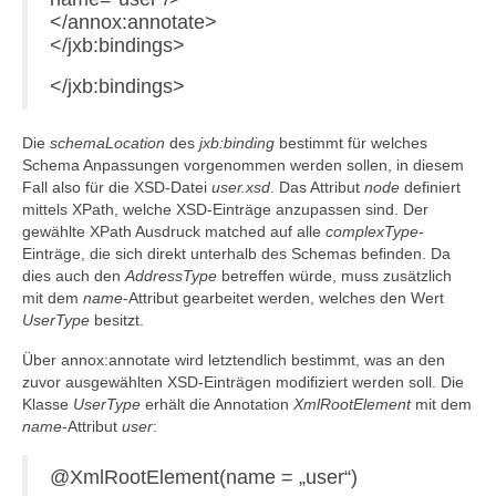
</annox:annotate>
</jxb:bindings>
</jxb:bindings>
Die
schemaLocation
des
jxb:binding
bestimmt für welches
Schema Anpassungen vorgenommen werden sollen, in diesem
Fall also für die XSD-Datei
user.xsd
. Das Attribut
node
definiert
mittels XPath, welche XSD-Einträge anzupassen sind. Der
gewählte XPath Ausdruck matched auf alle
complexType
-
Einträge, die sich direkt unterhalb des Schemas befinden. Da
dies auch den
AddressType
betreffen würde, muss zusätzlich
mit dem
name
-Attribut gearbeitet werden, welches den Wert
UserType
besitzt.
Über annox:annotate wird letztendlich bestimmt, was an den
zuvor ausgewählten XSD-Einträgen modifiziert werden soll. Die
Klasse
UserType
erhält die Annotation
XmlRootElement
mit dem
name
-Attribut
user
:
@XmlRootElement(name = „user“)