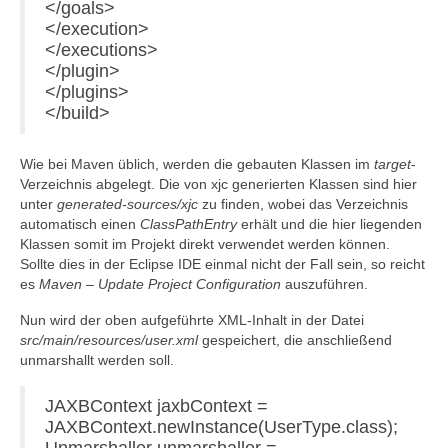
</goals>
</execution>
</executions>
</plugin>
</plugins>
</build>
Wie bei Maven üblich, werden die gebauten Klassen im
target
-
Verzeichnis abgelegt. Die von xjc generierten Klassen sind hier
unter
generated-sources/xjc
zu finden, wobei das Verzeichnis
automatisch einen
ClassPathEntry
erhält und die hier liegenden
Klassen somit im Projekt direkt verwendet werden können.
Sollte dies in der Eclipse IDE einmal nicht der Fall sein, so reicht
es
Maven – Update Project Configuration
auszuführen.
Nun wird der oben aufgeführte XML-Inhalt in der Datei
src/main/resources/user.xml
gespeichert, die anschließend
unmarshallt werden soll.
JAXBContext jaxbContext =
JAXBContext.newInstance(UserType.class);