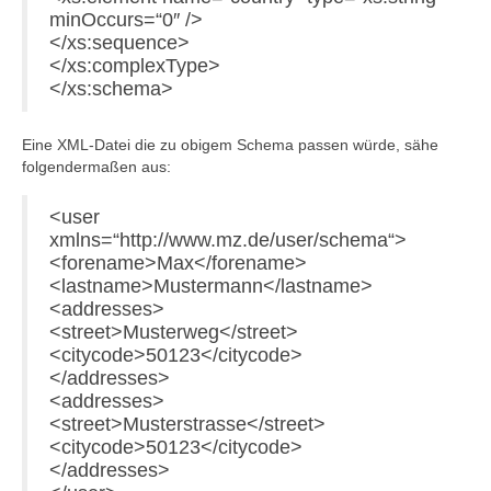
minOccurs=“0″ />
</xs:sequence>
</xs:complexType>
</xs:schema>
Eine XML-Datei die zu obigem Schema passen würde, sähe
folgendermaßen aus:
<user
xmlns=“http://www.mz.de/user/schema“>
<forename>Max</forename>
<lastname>Mustermann</lastname>
<addresses>
<street>Musterweg</street>
<citycode>50123</citycode>
</addresses>
<addresses>
<street>Musterstrasse</street>
<citycode>50123</citycode>
</addresses>