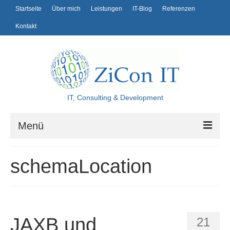
Startseite
Über mich
Leistungen
IT-Blog
Referenzen
Kontakt
IT, Consulting & Development
Menü
Startseite
schemaLocation
Über mich
Leistungen
IT-Blog
JAXB und
21