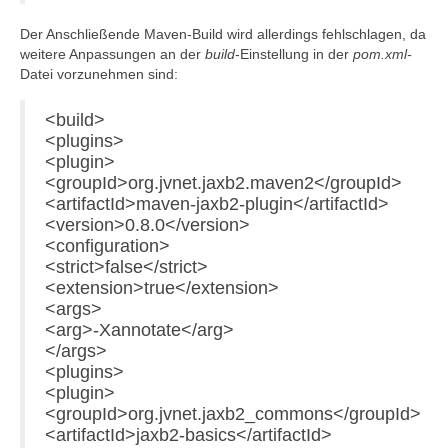
Der Anschließende Maven-Build wird allerdings fehlschlagen, da
weitere Anpassungen an der
build
-Einstellung in der
pom.xml-
Datei vorzunehmen sind:
<build>
<plugins>
<plugin>
<groupId>org.jvnet.jaxb2.maven2</groupId>
<artifactId>maven-jaxb2-plugin</artifactId>
<version>0.8.0</version>
<configuration>
<strict>false</strict>
<extension>true</extension>
<args>
<arg>-Xannotate</arg>
</args>
<plugins>
<plugin>
<groupId>org.jvnet.jaxb2_commons</groupId>
<artifactId>jaxb2-basics</artifactId>