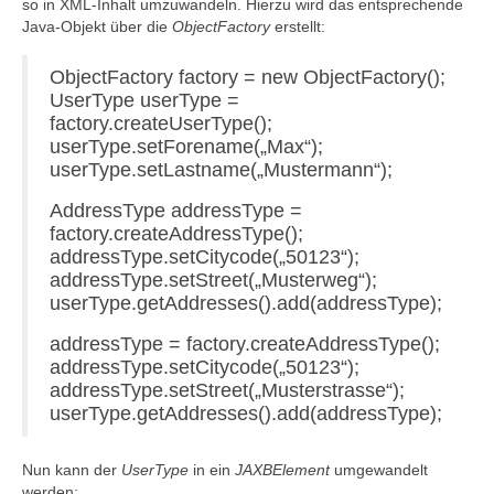
so in XML-Inhalt umzuwandeln. Hierzu wird das entsprechende
Java-Objekt über die
ObjectFactory
erstellt:
ObjectFactory factory = new ObjectFactory();
UserType userType =
factory.createUserType();
userType.setForename(„Max“);
userType.setLastname(„Mustermann“);
AddressType addressType =
factory.createAddressType();
addressType.setCitycode(„50123“);
addressType.setStreet(„Musterweg“);
userType.getAddresses().add(addressType);
addressType = factory.createAddressType();
addressType.setCitycode(„50123“);
addressType.setStreet(„Musterstrasse“);
userType.getAddresses().add(addressType);
Nun kann der
UserType
in ein
JAXBElement
umgewandelt
werden: