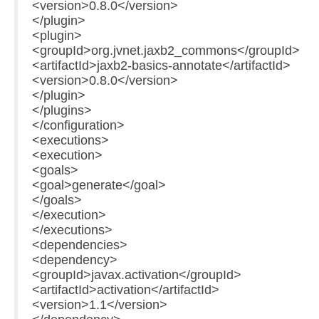
<version>0.8.0</version>
</plugin>
<plugin>
<groupId>org.jvnet.jaxb2_commons</groupId>
<artifactId>jaxb2-basics-annotate</artifactId>
<version>0.8.0</version>
</plugin>
</plugins>
</configuration>
<executions>
<execution>
<goals>
<goal>generate</goal>
</goals>
</execution>
</executions>
<dependencies>
<dependency>
<groupId>javax.activation</groupId>
<artifactId>activation</artifactId>
<version>1.1</version>