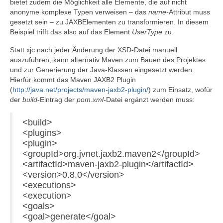
bietet zudem die Möglichkeit alle Elemente, die auf nicht
anonyme komplexe Typen verweisen – das
name-
Attribut muss
gesetzt sein – zu JAXBElementen zu transformieren. In diesem
Beispiel trifft das also auf das Element
UserType
zu.
Statt xjc nach jeder Änderung der XSD-Datei manuell
auszuführen, kann alternativ Maven zum Bauen des Projektes
und zur Generierung der Java-Klassen eingesetzt werden.
Hierfür kommt das Maven JAXB2 Plugin
(
http://java.net/projects/maven-jaxb2-plugin/
) zum Einsatz, wofür
der
build
-Eintrag der
pom.xml
-Datei ergänzt werden muss:
<build>
<plugins>
<plugin>
<groupId>org.jvnet.jaxb2.maven2</groupId>
<artifactId>maven-jaxb2-plugin</artifactId>
<version>0.8.0</version>
<executions>
<execution>
<goals>
<goal>generate</goal>