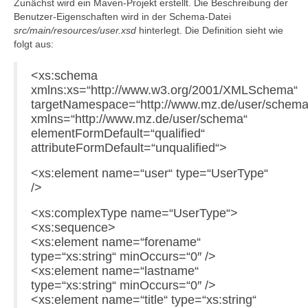
Zunächst wird ein Maven-Projekt erstellt. Die Beschreibung der
Benutzer-Eigenschaften wird in der Schema-Datei
src/main/resources/user.xsd
hinterlegt. Die Definition sieht wie
folgt aus:
<xs:schema
xmlns:xs=“http://www.w3.org/2001/XMLSchema“
targetNamespace=“http://www.mz.de/user/schema
xmlns=“http://www.mz.de/user/schema“
elementFormDefault=“qualified“
attributeFormDefault=“unqualified“>
<xs:element name=“user“ type=“UserType“
/>
<xs:complexType name=“UserType“>
<xs:sequence>
<xs:element name=“forename“
type=“xs:string“ minOccurs=“0″ />
<xs:element name=“lastname“
type=“xs:string“ minOccurs=“0″ />
<xs:element name=“title“ type=“xs:string“