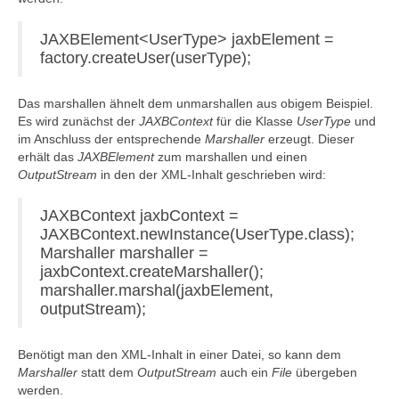
JAXBElement<UserType> jaxbElement =
factory.createUser(userType);
Das marshallen ähnelt dem unmarshallen aus obigem Beispiel.
Es wird zunächst der
JAXBContext
für die Klasse
UserType
und
im Anschluss der entsprechende
Marshaller
erzeugt. Dieser
erhält das
JAXBElement
zum marshallen und einen
OutputStream
in den der XML-Inhalt geschrieben wird:
JAXBContext jaxbContext =
JAXBContext.newInstance(UserType.class);
Marshaller marshaller =
jaxbContext.createMarshaller();
marshaller.marshal(jaxbElement,
outputStream);
Benötigt man den XML-Inhalt in einer Datei, so kann dem
Marshaller
statt dem
OutputStream
auch ein
File
übergeben
werden.