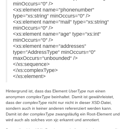
minOccurs=“0″ />
<xs:element name=“phonenumber“
type=“xs:string“ minOccurs=“0″ />
<xs:element name=“mail“ type=“xs:string“
minOccurs=“0″ />
<xs:element name=“age“ type=“xs:int“
minOccurs=“0″ />
<xs:element name=“addresses“
type=“AddressType“ minOccurs=“0″
maxOccurs=“unbounded“ />
</xs:sequence>
</xs:complexType>
</xs:element>
Hintergrund ist, dass das Element
UserType
nun einen
anonymen
complexType
beinhaltet. Damit ist gewährleistet,
dass der
complexType
nicht nur nicht in dieser XSD-Datei,
sondern auch in keiner anderen referenziert werden kann.
Damit ist der
complexType
zwangsläufig ein Root-Element und
wird auch als solches von xjc erkannt und annotiert.