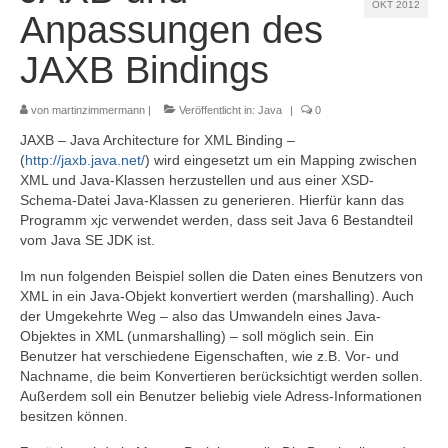
OKT 2012
Referenzen
Anpassungen des
Kontakt
JAXB Bindings
Impressum
von
martinzimmermann
|
Veröffentlicht in:
Java
|
0
Datenschutz
JAXB – Java Architecture for XML Binding –
(
http://jaxb.java.net/
) wird eingesetzt um ein Mapping zwischen
XML und Java-Klassen herzustellen und aus einer XSD-
Schema-Datei Java-Klassen zu generieren. Hierfür kann das
Programm xjc verwendet werden, dass seit Java 6 Bestandteil
vom Java SE JDK ist.
Im nun folgenden Beispiel sollen die Daten eines Benutzers von
XML in ein Java-Objekt konvertiert werden (marshalling). Auch
der Umgekehrte Weg – also das Umwandeln eines Java-
Objektes in XML (unmarshalling) – soll möglich sein. Ein
Benutzer hat verschiedene Eigenschaften, wie z.B. Vor- und
Nachname, die beim Konvertieren berücksichtigt werden sollen.
Außerdem soll ein Benutzer beliebig viele Adress-Informationen
besitzen können.