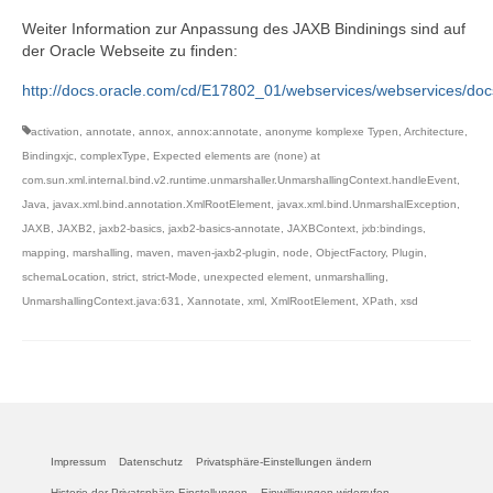
Weiter Information zur Anpassung des JAXB Bindinings sind auf
der Oracle Webseite zu finden:
http://docs.oracle.com/cd/E17802_01/webservices/webservices/docs
activation
,
annotate
,
annox
,
annox:annotate
,
anonyme komplexe Typen
,
Architecture
,
Bindingxjc
,
complexType
,
Expected elements are (none) at
com.sun.xml.internal.bind.v2.runtime.unmarshaller.UnmarshallingContext.handleEvent
,
Java
,
javax.xml.bind.annotation.XmlRootElement
,
javax.xml.bind.UnmarshalException
,
JAXB
,
JAXB2
,
jaxb2-basics
,
jaxb2-basics-annotate
,
JAXBContext
,
jxb:bindings
,
mapping
,
marshalling
,
maven
,
maven-jaxb2-plugin
,
node
,
ObjectFactory
,
Plugin
,
schemaLocation
,
strict
,
strict-Mode
,
unexpected element
,
unmarshalling
,
UnmarshallingContext.java:631
,
Xannotate
,
xml
,
XmlRootElement
,
XPath
,
xsd
Impressum
Datenschutz
Privatsphäre-Einstellungen ändern
Historie der Privatsphäre-Einstellungen
Einwilligungen widerrufen