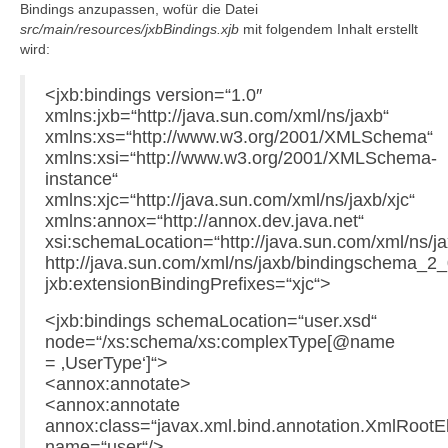
Bindings anzupassen, wofür die Datei
src/main/resources/jxbBindings.xjb
mit folgendem Inhalt erstellt
wird:
<jxb:bindings version=“1.0″
xmlns:jxb=“http://java.sun.com/xml/ns/jaxb“
xmlns:xs=“http://www.w3.org/2001/XMLSchema“
xmlns:xsi=“http://www.w3.org/2001/XMLSchema-
instance“
xmlns:xjc=“http://java.sun.com/xml/ns/jaxb/xjc“
xmlns:annox=“http://annox.dev.java.net“
xsi:schemaLocation=“http://java.sun.com/xml/ns/j
http://java.sun.com/xml/ns/jaxb/bindingschema_2_
jxb:extensionBindingPrefixes=“xjc“>
<jxb:bindings schemaLocation=“user.xsd“
node=“/xs:schema/xs:complexType[@name
= ‚UserType‘]“>
<annox:annotate>
<annox:annotate
annox:class=“javax.xml.bind.annotation.XmlRootE
name=“user“/>