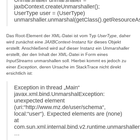
Unmarshaller unmarshaller =
jaxbContext.createUnmarshaller();
UserType user = (UserType)
unmarshaller.unmarshal(getClass().getResourceAs
Das Root-Element der XML-Datei ist vom Typ
UserType
, daher
wird zunächst eine
JAXBContext
-Instanz für dieses Objekt
erstellt. Anschließend wird auf dieser Instanz ein
Unmarshaller
erstellt, der den Inhalt der XML-Datei in Form eines
InputStreams
unmarshallen soll. Hierbei kommt es jedoch zu
einer
Exception
, deren Ursache im StackTrace nicht direkt
ersichtlich ist:
Exception in thread „Main“
javax.xml.bind.UnmarshalException:
unexpected element
(uri:“http://www.mz.de/user/schema“,
local:“user“). Expected elements are (none)
at
com.sun.xml.internal.bind.v2.runtime.unmarshall
…