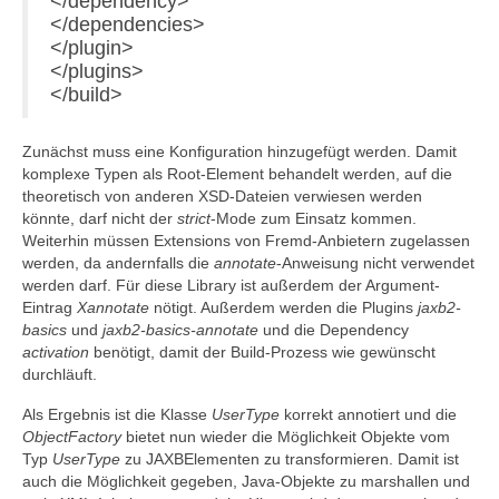
</dependency>
</dependencies>
</plugin>
</plugins>
</build>
Zunächst muss eine Konfiguration hinzugefügt werden. Damit
komplexe Typen als Root-Element behandelt werden, auf die
theoretisch von anderen XSD-Dateien verwiesen werden
könnte, darf nicht der
strict
-Mode zum Einsatz kommen.
Weiterhin müssen Extensions von Fremd-Anbietern zugelassen
werden, da andernfalls die
annotate
-Anweisung nicht verwendet
werden darf. Für diese Library ist außerdem der Argument-
Eintrag
Xannotate
nötigt. Außerdem werden die Plugins
jaxb2-
basics
und
jaxb2-basics-annotate
und die Dependency
activation
benötigt, damit der Build-Prozess wie gewünscht
durchläuft.
Als Ergebnis ist die Klasse
UserType
korrekt annotiert und die
ObjectFactory
bietet nun wieder die Möglichkeit Objekte vom
Typ
UserType
zu JAXBElementen zu transformieren. Damit ist
auch die Möglichkeit gegeben, Java-Objekte zu marshallen und