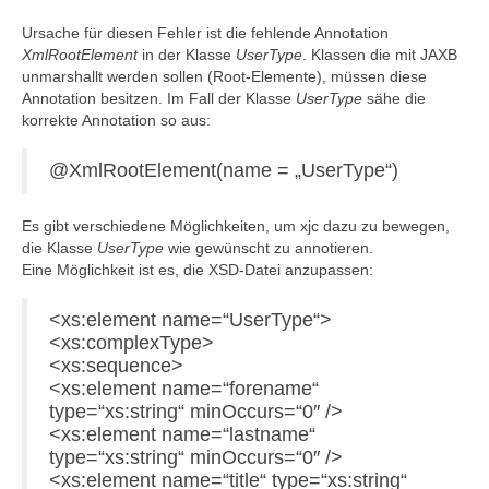
Ursache für diesen Fehler ist die fehlende Annotation
XmlRootElement
in der Klasse
UserType
. Klassen die mit JAXB
unmarshallt werden sollen (Root-Elemente), müssen diese
Annotation besitzen. Im Fall der Klasse
UserType
sähe die
korrekte Annotation so aus:
@XmlRootElement(name = „UserType“)
Es gibt verschiedene Möglichkeiten, um xjc dazu zu bewegen,
die Klasse
UserType
wie gewünscht zu annotieren.
Eine Möglichkeit ist es, die XSD-Datei anzupassen:
<xs:element name=“UserType“>
<xs:complexType>
<xs:sequence>
<xs:element name=“forename“
type=“xs:string“ minOccurs=“0″ />
<xs:element name=“lastname“
type=“xs:string“ minOccurs=“0″ />
<xs:element name=“title“ type=“xs:string“