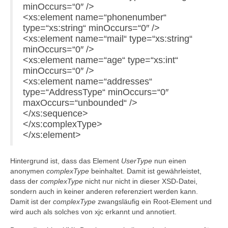
minOccurs=“0″ />
<xs:element name=“phonenumber“
type=“xs:string“ minOccurs=“0″ />
<xs:element name=“mail“ type=“xs:string“
minOccurs=“0″ />
<xs:element name=“age“ type=“xs:int“
minOccurs=“0″ />
<xs:element name=“addresses“
type=“AddressType“ minOccurs=“0″
maxOccurs=“unbounded“ />
</xs:sequence>
</xs:complexType>
</xs:element>
Hintergrund ist, dass das Element
UserType
nun einen
anonymen
complexType
beinhaltet. Damit ist gewährleistet,
dass der
complexType
nicht nur nicht in dieser XSD-Datei,
sondern auch in keiner anderen referenziert werden kann.
Damit ist der
complexType
zwangsläufig ein Root-Element und
wird auch als solches von xjc erkannt und annotiert.