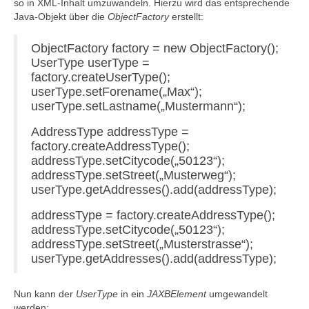
so in XML-Inhalt umzuwandeln. Hierzu wird das entsprechende
Java-Objekt über die
ObjectFactory
erstellt:
ObjectFactory factory = new ObjectFactory();
UserType userType =
factory.createUserType();
userType.setForename(„Max“);
userType.setLastname(„Mustermann“);
AddressType addressType =
factory.createAddressType();
addressType.setCitycode(„50123“);
addressType.setStreet(„Musterweg“);
userType.getAddresses().add(addressType);
addressType = factory.createAddressType();
addressType.setCitycode(„50123“);
addressType.setStreet(„Musterstrasse“);
userType.getAddresses().add(addressType);
Nun kann der
UserType
in ein
JAXBElement
umgewandelt
werden: