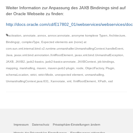
Weiter Information zur Anpassung des JAXB Bindinings sind auf
der Oracle Webseite zu finden:
http://docs.oracle.com/cd/E17802_01/webservices/webservices/docs
activation
,
annotate
,
annox
,
annox:annotate
,
anonyme komplexe Typen
,
Architecture
,
Bindingxjc
,
complexType
,
Expected elements are (none) at
com.sun.xml.internal.bind.v2.runtime.unmarshaller.UnmarshallingContext.handleEvent
,
Java
,
javax.xml.bind.annotation.XmlRootElement
,
javax.xml.bind.UnmarshalException
,
JAXB
,
JAXB2
,
jaxb2-basics
,
jaxb2-basics-annotate
,
JAXBContext
,
jxb:bindings
,
mapping
,
marshalling
,
maven
,
maven-jaxb2-plugin
,
node
,
ObjectFactory
,
Plugin
,
schemaLocation
,
strict
,
strict-Mode
,
unexpected element
,
unmarshalling
,
UnmarshallingContext.java:631
,
Xannotate
,
xml
,
XmlRootElement
,
XPath
,
xsd
Impressum
Datenschutz
Privatsphäre-Einstellungen ändern
Historie der Privatsphäre-Einstellungen
Einwilligungen widerrufen