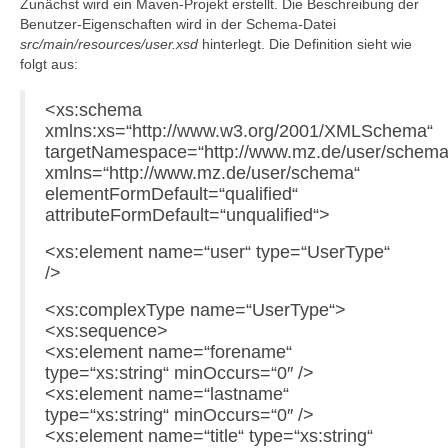
Zunächst wird ein Maven-Projekt erstellt. Die Beschreibung der
Benutzer-Eigenschaften wird in der Schema-Datei
src/main/resources/user.xsd
hinterlegt. Die Definition sieht wie
folgt aus:
<xs:schema
xmlns:xs=“http://www.w3.org/2001/XMLSchema“
targetNamespace=“http://www.mz.de/user/schema
xmlns=“http://www.mz.de/user/schema“
elementFormDefault=“qualified“
attributeFormDefault=“unqualified“>
<xs:element name=“user“ type=“UserType“
/>
<xs:complexType name=“UserType“>
<xs:sequence>
<xs:element name=“forename“
type=“xs:string“ minOccurs=“0″ />
<xs:element name=“lastname“
type=“xs:string“ minOccurs=“0″ />
<xs:element name=“title“ type=“xs:string“