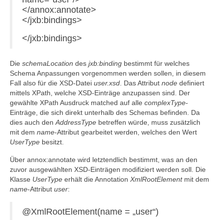
</annox:annotate>
</jxb:bindings>
</jxb:bindings>
Die
schemaLocation
des
jxb:binding
bestimmt für welches
Schema Anpassungen vorgenommen werden sollen, in diesem
Fall also für die XSD-Datei
user.xsd
. Das Attribut
node
definiert
mittels XPath, welche XSD-Einträge anzupassen sind. Der
gewählte XPath Ausdruck matched auf alle
complexType
-
Einträge, die sich direkt unterhalb des Schemas befinden. Da
dies auch den
AddressType
betreffen würde, muss zusätzlich
mit dem
name
-Attribut gearbeitet werden, welches den Wert
UserType
besitzt.
Über annox:annotate wird letztendlich bestimmt, was an den
zuvor ausgewählten XSD-Einträgen modifiziert werden soll. Die
Klasse
UserType
erhält die Annotation
XmlRootElement
mit dem
name
-Attribut
user
:
@XmlRootElement(name = „user“)