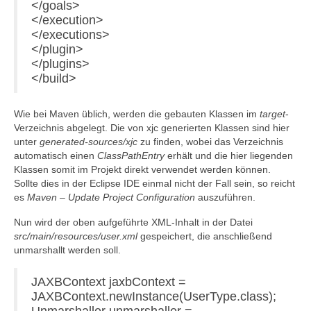
</goals>
</execution>
</executions>
</plugin>
</plugins>
</build>
Wie bei Maven üblich, werden die gebauten Klassen im
target
-
Verzeichnis abgelegt. Die von xjc generierten Klassen sind hier
unter
generated-sources/xjc
zu finden, wobei das Verzeichnis
automatisch einen
ClassPathEntry
erhält und die hier liegenden
Klassen somit im Projekt direkt verwendet werden können.
Sollte dies in der Eclipse IDE einmal nicht der Fall sein, so reicht
es
Maven – Update Project Configuration
auszuführen.
Nun wird der oben aufgeführte XML-Inhalt in der Datei
src/main/resources/user.xml
gespeichert, die anschließend
unmarshallt werden soll.
JAXBContext jaxbContext =
JAXBContext.newInstance(UserType.class);