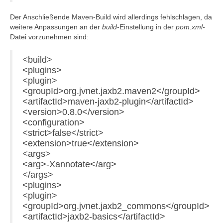
Der Anschließende Maven-Build wird allerdings fehlschlagen, da
weitere Anpassungen an der
build
-Einstellung in der
pom.xml-
Datei vorzunehmen sind:
<build>
<plugins>
<plugin>
<groupId>org.jvnet.jaxb2.maven2</groupId>
<artifactId>maven-jaxb2-plugin</artifactId>
<version>0.8.0</version>
<configuration>
<strict>false</strict>
<extension>true</extension>
<args>
<arg>-Xannotate</arg>
</args>
<plugins>
<plugin>
<groupId>org.jvnet.jaxb2_commons</groupId>
<artifactId>jaxb2-basics</artifactId>