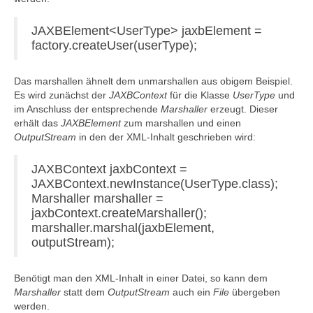
JAXBElement<UserType> jaxbElement =
factory.createUser(userType);
Das marshallen ähnelt dem unmarshallen aus obigem Beispiel.
Es wird zunächst der
JAXBContext
für die Klasse
UserType
und
im Anschluss der entsprechende
Marshaller
erzeugt. Dieser
erhält das
JAXBElement
zum marshallen und einen
OutputStream
in den der XML-Inhalt geschrieben wird:
JAXBContext jaxbContext =
JAXBContext.newInstance(UserType.class);
Marshaller marshaller =
jaxbContext.createMarshaller();
marshaller.marshal(jaxbElement,
outputStream);
Benötigt man den XML-Inhalt in einer Datei, so kann dem
Marshaller
statt dem
OutputStream
auch ein
File
übergeben
werden.