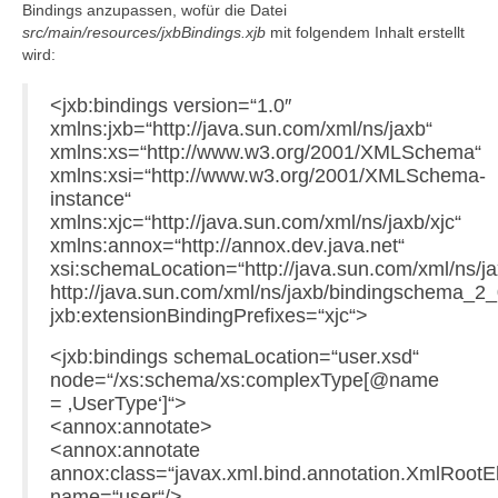
Bindings anzupassen, wofür die Datei
src/main/resources/jxbBindings.xjb
mit folgendem Inhalt erstellt
wird:
<jxb:bindings version=“1.0″
xmlns:jxb=“http://java.sun.com/xml/ns/jaxb“
xmlns:xs=“http://www.w3.org/2001/XMLSchema“
xmlns:xsi=“http://www.w3.org/2001/XMLSchema-
instance“
xmlns:xjc=“http://java.sun.com/xml/ns/jaxb/xjc“
xmlns:annox=“http://annox.dev.java.net“
xsi:schemaLocation=“http://java.sun.com/xml/ns/j
http://java.sun.com/xml/ns/jaxb/bindingschema_2_
jxb:extensionBindingPrefixes=“xjc“>
<jxb:bindings schemaLocation=“user.xsd“
node=“/xs:schema/xs:complexType[@name
= ‚UserType‘]“>
<annox:annotate>
<annox:annotate
annox:class=“javax.xml.bind.annotation.XmlRootE
name=“user“/>