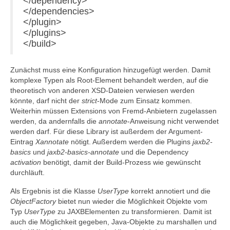
</dependency>
</dependencies>
</plugin>
</plugins>
</build>
Zunächst muss eine Konfiguration hinzugefügt werden. Damit
komplexe Typen als Root-Element behandelt werden, auf die
theoretisch von anderen XSD-Dateien verwiesen werden
könnte, darf nicht der
strict
-Mode zum Einsatz kommen.
Weiterhin müssen Extensions von Fremd-Anbietern zugelassen
werden, da andernfalls die
annotate
-Anweisung nicht verwendet
werden darf. Für diese Library ist außerdem der Argument-
Eintrag
Xannotate
nötigt. Außerdem werden die Plugins
jaxb2-
basics
und
jaxb2-basics-annotate
und die Dependency
activation
benötigt, damit der Build-Prozess wie gewünscht
durchläuft.
Als Ergebnis ist die Klasse
UserType
korrekt annotiert und die
ObjectFactory
bietet nun wieder die Möglichkeit Objekte vom
Typ
UserType
zu JAXBElementen zu transformieren. Damit ist
auch die Möglichkeit gegeben, Java-Objekte zu marshallen und