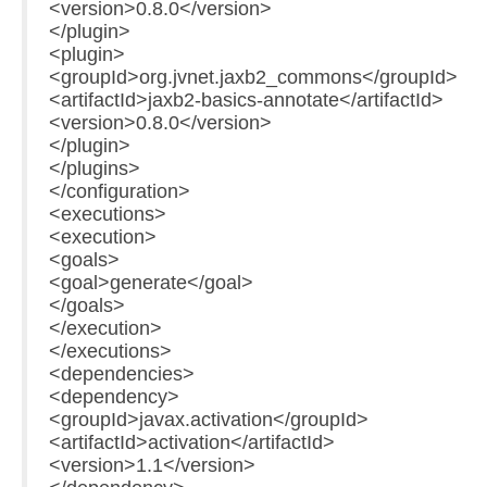
<version>0.8.0</version>
</plugin>
<plugin>
<groupId>org.jvnet.jaxb2_commons</groupId>
<artifactId>jaxb2-basics-annotate</artifactId>
<version>0.8.0</version>
</plugin>
</plugins>
</configuration>
<executions>
<execution>
<goals>
<goal>generate</goal>
</goals>
</execution>
</executions>
<dependencies>
<dependency>
<groupId>javax.activation</groupId>
<artifactId>activation</artifactId>
<version>1.1</version>