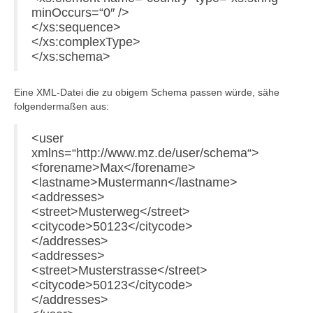
minOccurs=“0″ />
</xs:sequence>
</xs:complexType>
</xs:schema>
Eine XML-Datei die zu obigem Schema passen würde, sähe
folgendermaßen aus:
<user
xmlns=“http://www.mz.de/user/schema“>
<forename>Max</forename>
<lastname>Mustermann</lastname>
<addresses>
<street>Musterweg</street>
<citycode>50123</citycode>
</addresses>
<addresses>
<street>Musterstrasse</street>
<citycode>50123</citycode>
</addresses>