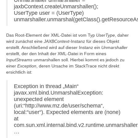
Unmarshaller unmarshaller =
jaxbContext.createUnmarshaller();
UserType user = (UserType)
unmarshaller.unmarshal(getClass().getResourceAs
Das Root-Element der XML-Datei ist vom Typ
UserType
, daher
wird zunächst eine
JAXBContext
-Instanz für dieses Objekt
erstellt. Anschließend wird auf dieser Instanz ein
Unmarshaller
erstellt, der den Inhalt der XML-Datei in Form eines
InputStreams
unmarshallen soll. Hierbei kommt es jedoch zu
einer
Exception
, deren Ursache im StackTrace nicht direkt
ersichtlich ist:
Exception in thread „Main“
javax.xml.bind.UnmarshalException:
unexpected element
(uri:“http://www.mz.de/user/schema“,
local:“user“). Expected elements are (none)
at
com.sun.xml.internal.bind.v2.runtime.unmarshall
…