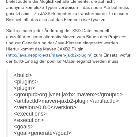
bietet zudem die Möglichkeit alle Elemente, die auf nicht
anonyme komplexe Typen verweisen – das
name-
Attribut muss
gesetzt sein – zu JAXBElementen zu transformieren. In diesem
Beispiel trifft das also auf das Element
UserType
zu.
Statt xjc nach jeder Änderung der XSD-Datei manuell
auszuführen, kann alternativ Maven zum Bauen des Projektes
und zur Generierung der Java-Klassen eingesetzt werden.
Hierfür kommt das Maven JAXB2 Plugin
(
http://java.net/projects/maven-jaxb2-plugin/
) zum Einsatz, wofür
der
build
-Eintrag der
pom.xml
-Datei ergänzt werden muss:
<build>
<plugins>
<plugin>
<groupId>org.jvnet.jaxb2.maven2</groupId>
<artifactId>maven-jaxb2-plugin</artifactId>
<version>0.8.0</version>
<executions>
<execution>
<goals>
<goal>generate</goal>