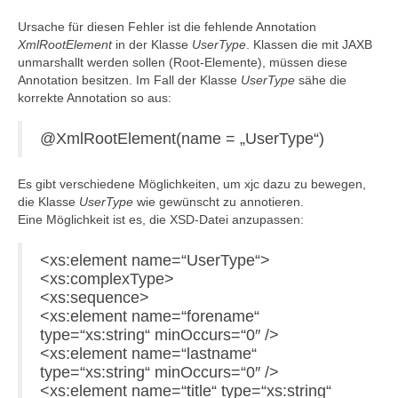
Ursache für diesen Fehler ist die fehlende Annotation
XmlRootElement
in der Klasse
UserType
. Klassen die mit JAXB
unmarshallt werden sollen (Root-Elemente), müssen diese
Annotation besitzen. Im Fall der Klasse
UserType
sähe die
korrekte Annotation so aus:
@XmlRootElement(name = „UserType“)
Es gibt verschiedene Möglichkeiten, um xjc dazu zu bewegen,
die Klasse
UserType
wie gewünscht zu annotieren.
Eine Möglichkeit ist es, die XSD-Datei anzupassen:
<xs:element name=“UserType“>
<xs:complexType>
<xs:sequence>
<xs:element name=“forename“
type=“xs:string“ minOccurs=“0″ />
<xs:element name=“lastname“
type=“xs:string“ minOccurs=“0″ />
<xs:element name=“title“ type=“xs:string“