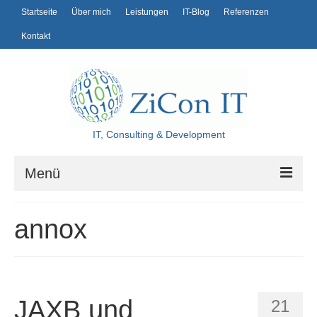
Startseite
Über mich
Leistungen
IT-Blog
Referenzen
Kontakt
IT, Consulting & Development
Menü
Startseite
annox
Über mich
Leistungen
IT-Blog
JAXB und
21