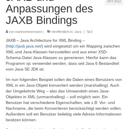
OKT 2012
Referenzen
Anpassungen des
Kontakt
JAXB Bindings
Impressum
von
martinzimmermann
|
Veröffentlicht in:
Java
|
0
Datenschutz
JAXB – Java Architecture for XML Binding –
(
http://jaxb.java.net/
) wird eingesetzt um ein Mapping zwischen
XML und Java-Klassen herzustellen und aus einer XSD-
Schema-Datei Java-Klassen zu generieren. Hierfür kann das
Programm xjc verwendet werden, dass seit Java 6 Bestandteil
vom Java SE JDK ist.
Im nun folgenden Beispiel sollen die Daten eines Benutzers von
XML in ein Java-Objekt konvertiert werden (marshalling). Auch
der Umgekehrte Weg – also das Umwandeln eines Java-
Objektes in XML (unmarshalling) – soll möglich sein. Ein
Benutzer hat verschiedene Eigenschaften, wie z.B. Vor- und
Nachname, die beim Konvertieren berücksichtigt werden sollen.
Außerdem soll ein Benutzer beliebig viele Adress-Informationen
besitzen können.