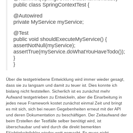
public class SpringContextTest {
@Autowired
private MyService myService;
@Test
public void shouldExecuteMyService() {
assertNotNull(myService);
assertTrue(myService.doWhatYouHaveTodo());
}
}
Über die testgetriebene Entwicklung wird immer wieder gesagt,
dass sie zu langsam und damit zu teuer ist. Dies konnte ich
bislang nicht feststellen. Sicherlich ist es zunächst mehr
Aufwand testgetrieben zu Entwickeln, aber die Einarbeitung in
jedes neue Framework kostet zunächst einmal Zeit und bringt
es mit sich, sich bei neuen Gegebenheiten erneut mit der API
und deren Dokumentation zu beschäftigen. Der Zeitaufwand der
beim Erstellen der Testfälle selber benötigt wird, ist
überschaubar und wird durch die direkt bemerkten
Flüchtigkeitsfehler wieder wett gemacht. Es muss nicht