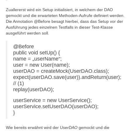
Zuallererst wird ein Setup initialisiert, in welchem der DAO
gemockt und die erwarteten Methoden-Aufrufe definiert werden.
Die Annotation @Before besagt hierbei, dass das Setup vor der
Ausführung jedes einzelnen Testfalls in dieser Test-Klasse
ausgeführt werden soll.
@Before
public void setUp() {
name = „userName“;
user = new User(name);
userDAO = createMock(UserDAO.class);
expect(userDAO.save(user)).andReturn(user);
// (1)
replay(userDAO);
userService = new UserService();
userService.setUserDAO(userDAO);
}
Wie bereits erwähnt wird der
UserDAO
gemockt und die