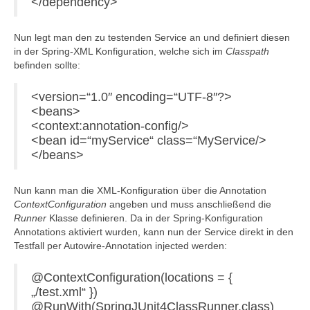
</dependency>
Nun legt man den zu testenden Service an und definiert diesen
in der Spring-XML Konfiguration, welche sich im
Classpath
befinden sollte:
<version=“1.0″ encoding=“UTF-8″?>
<beans>
<context:annotation-config/>
<bean id=“myService“ class=“MyService/>
</beans>
Nun kann man die XML-Konfiguration über die Annotation
ContextConfiguration
angeben und muss anschließend die
Runner
Klasse definieren. Da in der Spring-Konfiguration
Annotations aktiviert wurden, kann nun der Service direkt in den
Testfall per Autowire-Annotation injected werden:
@ContextConfiguration(locations = {
„/test.xml“ })
@RunWith(SpringJUnit4ClassRunner.class)