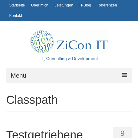
Startseite
Über mich
Leistungen
IT-Blog
Referenzen
Kontakt
IT, Consulting & Development
Menü
Startseite
Classpath
Über mich
Leistungen
IT-Blog
Testgetriebene
9