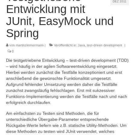
DEZ 2011
Referenzen
Entwicklung mit
Kontakt
JUnit, EasyMock und
Spring
Impressum
Datenschutz
von
martinzimmermann
|
Veröffentlicht in:
Java
,
test-driven development
|
0
Die testgetriebene Entwicklung – test-driven development (TDD)
– wird häufig in der agilen Softwareentwicklung eingesetzt.
Hierbei werden zunächst die Testfälle konzeptioniert und erst
anschließend die gewünschte Funktionalität umgesetzt.
Aufgrund fehlender Umsetzung werden daher die Testfälle
zunächst zwangsläufig fehlschlagen. Erst mit sukzessiver
Funktions-Implementierung werden die Testfälle nach und nach
erfolgreich durchlaufen.
Am einfachsten zu Testen sind Methoden, die für
unterschiedliche Übergabe-Parameter entsprechende
Rückgabe-Werte liefern wie z.B. statische Utility-Methoden. Um
diese Methoden zu testen wird JUnit verwendet, welches