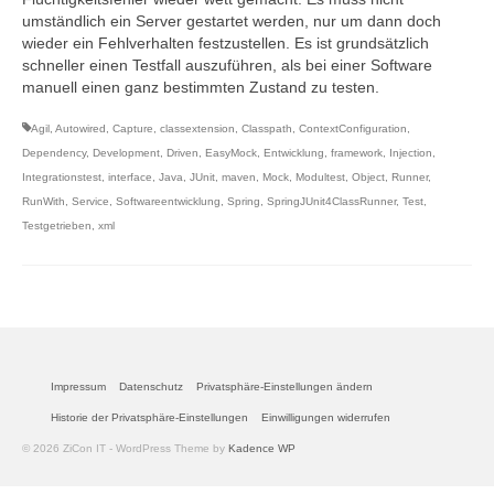
umständlich ein Server gestartet werden, nur um dann doch
wieder ein Fehlverhalten festzustellen. Es ist grundsätzlich
schneller einen Testfall auszuführen, als bei einer Software
manuell einen ganz bestimmten Zustand zu testen.
Agil
,
Autowired
,
Capture
,
classextension
,
Classpath
,
ContextConfiguration
,
Dependency
,
Development
,
Driven
,
EasyMock
,
Entwicklung
,
framework
,
Injection
,
Integrationstest
,
interface
,
Java
,
JUnit
,
maven
,
Mock
,
Modultest
,
Object
,
Runner
,
RunWith
,
Service
,
Softwareentwicklung
,
Spring
,
SpringJUnit4ClassRunner
,
Test
,
Testgetrieben
,
xml
Impressum
Datenschutz
Privatsphäre-Einstellungen ändern
Historie der Privatsphäre-Einstellungen
Einwilligungen widerrufen
© 2026 ZiCon IT - WordPress Theme by
Kadence WP