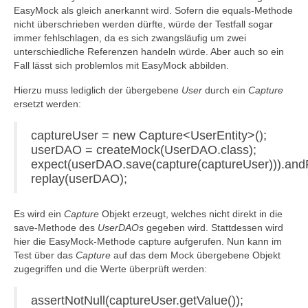
EasyMock als gleich anerkannt wird. Sofern die equals-Methode
nicht überschrieben werden dürfte, würde der Testfall sogar
immer fehlschlagen, da es sich zwangsläufig um zwei
unterschiedliche Referenzen handeln würde. Aber auch so ein
Fall lässt sich problemlos mit EasyMock abbilden.
Hierzu muss lediglich der übergebene
User
durch ein
Capture
ersetzt werden:
captureUser = new Capture<UserEntity>();
userDAO = createMock(UserDAO.class);
expect(userDAO.save(capture(captureUser))).andR
replay(userDAO);
Es wird ein
Capture
Objekt erzeugt, welches nicht direkt in die
save-Methode des
UserDAOs
gegeben wird. Stattdessen wird
hier die EasyMock-Methode capture aufgerufen. Nun kann im
Test über das
Capture
auf das dem Mock übergebene Objekt
zugegriffen und die Werte überprüft werden:
assertNotNull(captureUser.getValue());