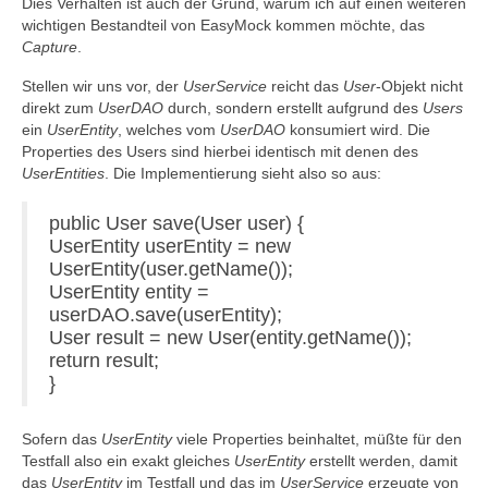
Dies Verhalten ist auch der Grund, warum ich auf einen weiteren
wichtigen Bestandteil von EasyMock kommen möchte, das
Capture
.
Stellen wir uns vor, der
UserService
reicht das
User
-Objekt nicht
direkt zum
UserDAO
durch, sondern erstellt aufgrund des
Users
ein
UserEntity
, welches vom
UserDAO
konsumiert wird. Die
Properties des Users sind hierbei identisch mit denen des
UserEntities
. Die Implementierung sieht also so aus:
public User save(User user) {
UserEntity userEntity = new
UserEntity(user.getName());
UserEntity entity =
userDAO.save(userEntity);
User result = new User(entity.getName());
return result;
}
Sofern das
UserEntity
viele Properties beinhaltet, müßte für den
Testfall also ein exakt gleiches
UserEntity
erstellt werden, damit
das
UserEntity
im Testfall und das im
UserService
erzeugte von