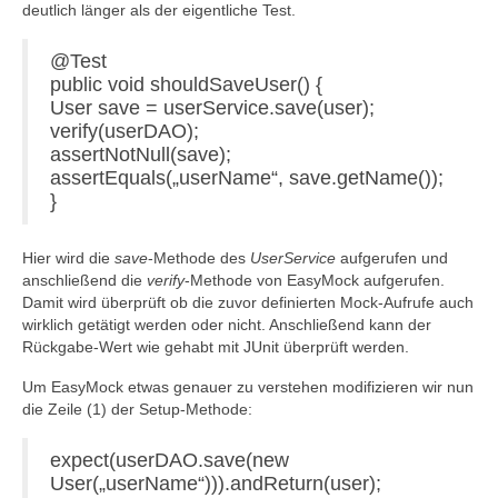
deutlich länger als der eigentliche Test.
@Test
public void shouldSaveUser() {
User save = userService.save(user);
verify(userDAO);
assertNotNull(save);
assertEquals(„userName“, save.getName());
}
Hier wird die
save
-Methode des
UserService
aufgerufen und
anschließend die
verify
-Methode von EasyMock aufgerufen.
Damit wird überprüft ob die zuvor definierten Mock-Aufrufe auch
wirklich getätigt werden oder nicht. Anschließend kann der
Rückgabe-Wert wie gehabt mit JUnit überprüft werden.
Um EasyMock etwas genauer zu verstehen modifizieren wir nun
die Zeile (1) der Setup-Methode:
expect(userDAO.save(new
User(„userName“))).andReturn(user);