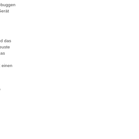
Debuggen
Gerät
d das
euste
das
 einen
e