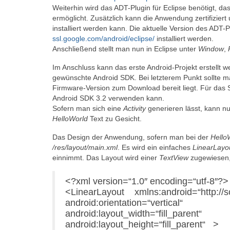
Weiterhin wird das ADT-Plugin für Eclipse benötigt, d
ermöglicht. Zusätzlich kann die Anwendung zertifiziert
installiert werden kann. Die aktuelle Version des ADT-
ssl.google.com/android/eclipse/
installiert werden.
Anschließend stellt man nun in Eclipse unter
Window
,
Im Anschluss kann das erste Android-Projekt erstellt w
gewünschte Android SDK. Bei letzterem Punkt sollte m
Firmware-Version zum Download bereit liegt. Für das 
Android SDK 3.2 verwenden kann.
Sofern man sich eine
Activity
generieren lässt, kann n
HelloWorld
Text zu Gesicht.
Das Design der Anwendung, sofern man bei der
Hello
/res/layout/main.xml
. Es wird ein einfaches
LinearLayo
einnimmt. Das Layout wird einer
TextView
zugewiesen, 
<?xml version=“1.0″ encoding=“utf-8″?>
<LinearLayout xmlns:android=“http://
android:orientation=“vertical“
android:layout_width=“fill_parent“
android:layout_height=“fill_parent“ >