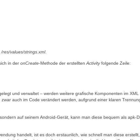
r
/res/values/strings.xml
.
ich in der
onCreate
-Methode der erstellten
Activity
folgende Zeile:
gelegt und verwaltet – werden weitere grafische Komponenten im XML
n zwar auch im Code verändert werden, aufgrund einer klaren Trennun
, sondern auf seinem Android-Gerät, kann man diese bequem als apk-D
.
ndung handelt, ist es doch erstaunlich, wie schnell man diese erstellt,