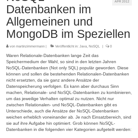
APR 2012
Referenzen
Datenbanken im
Kontakt
Allgemeinen und
MongoDB im Speziellen
Impressum
Datenschutz
von
martinzimmermann
|
Veröffentlicht in:
Java
,
NoSQL
|
0
Waren Relationale-Datenbanken lange Zeit das
Speichermedium der Wahl, so sind in den letzten Jahren
NoSQL-Datenbanken (Not only SQL) populär geworden. Diese
können und sollen die bestehenden Relationalen-Datenbanken
nicht ersetzten, da sie ganz andere Ansätze der
Datenspeicherung verfolgen. Es kann aber durchaus Sinn
machen, Relationale- und NoSQL-Datenbanken zu kombinieren,
um das jeweilige Verhalten optimal zu nutzen. Nicht nur
zwischen Relationalen- und NoSQL-Datenbanken gibt es
Unterschiede, auch die Ansätze der NoSQL-Datenbanken
weichen erheblich voneinander ab. Je nach Einsatzbereich, sind
sie auf ihre Aufgabe hin optimiert. Grob können NoSQL-
Datenbanken in die folgenden vier Kategorien aufgeteilt werden: