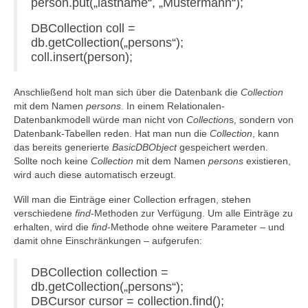
person.put(„lastname“, „Mustermann“);
DBCollection coll =
db.getCollection(„persons“);
coll.insert(person);
Anschließend holt man sich über die Datenbank die
Collection
mit dem Namen
persons
. In einem Relationalen-
Datenbankmodell würde man nicht von
Collection
s, sondern von
Datenbank-Tabellen reden. Hat man nun die
Collection
, kann
das bereits generierte
BasicDBObject
gespeichert werden.
Sollte noch keine
Collection
mit dem Namen
persons
existieren,
wird auch diese automatisch erzeugt.
Will man die Einträge einer Collection erfragen, stehen
verschiedene
find
-Methoden zur Verfügung. Um alle Einträge zu
erhalten, wird die
find
-Methode ohne weitere Parameter – und
damit ohne Einschränkungen – aufgerufen:
DBCollection collection =
db.getCollection(„persons“);
DBCursor cursor = collection.find();