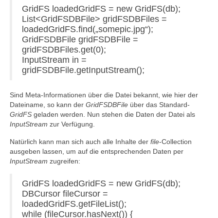
GridFS loadedGridFS = new GridFS(db);
List<GridFSDBFile> gridFSDBFiles =
loadedGridFS.find(„somepic.jpg“);
GridFSDBFile gridFSDBFile =
gridFSDBFiles.get(0);
InputStream in =
gridFSDBFile.getInputStream();
Sind Meta-Informationen über die Datei bekannt, wie hier der
Dateiname, so kann der
GridFSDBFile
über das Standard-
GridFS
geladen werden. Nun stehen die Daten der Datei als
InputStream
zur Verfügung.
Natürlich kann man sich auch alle Inhalte der
file
-Collection
ausgeben lassen, um auf die entsprechenden Daten per
InputStream
zugreifen:
GridFS loadedGridFS = new GridFS(db);
DBCursor fileCursor =
loadedGridFS.getFileList();
while (fileCursor.hasNext()) {