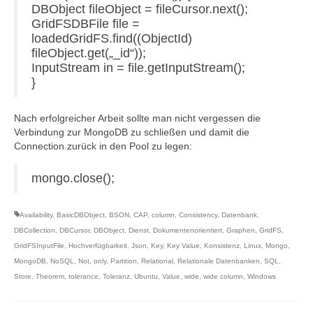
DBObject fileObject = fileCursor.next();
GridFSDBFile file =
loadedGridFS.find((ObjectId)
fileObject.get(„_id“));
InputStream in = file.getInputStream();
}
Nach erfolgreicher Arbeit sollte man nicht vergessen die
Verbindung zur MongoDB zu schließen und damit die
Connection zurück in den Pool zu legen:
mongo.close();
Availability
,
BasicDBObject
,
BSON
,
CAP
,
column
,
Consistency
,
Datenbank
,
DBCollection
,
DBCursor
,
DBObject
,
Dienst
,
Dokumentenorientiert
,
Graphen
,
GridFS
,
GridFSInputFile
,
Hochverfügbarkeit
,
Json
,
Key
,
Key Value
,
Konsistenz
,
Linux
,
Mongo
,
MongoDB
,
NoSQL
,
Not
,
only
,
Partition
,
Relational
,
Relationale Datenbanken
,
SQL
,
Store
,
Theorem
,
tolerance
,
Toleranz
,
Ubuntu
,
Value
,
wide
,
wide column
,
Windows