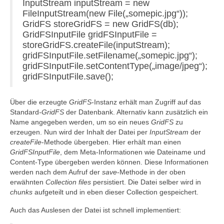
InputStream inputStream = new
FileInputStream(new File(„somepic.jpg“));
GridFS storeGridFS = new GridFS(db);
GridFSInputFile gridFSInputFile =
storeGridFS.createFile(inputStream);
gridFSInputFile.setFilename(„somepic.jpg“);
gridFSInputFile.setContentType(„image/jpeg“);
gridFSInputFile.save();
Über die erzeugte
GridFS
-Instanz erhält man Zugriff auf das
Standard
-GridFS
der Datenbank. Alternativ kann zusätzlich ein
Name angegeben werden, um so ein neues
GridFS
zu
erzeugen. Nun wird der Inhalt der Datei per
InputStream
der
createFile
-Methode übergeben. Hier erhält man einen
GridFSInputFile
, dem Meta-Informationen wie Dateiname und
Content-Type übergeben werden können. Diese Informationen
werden nach dem Aufruf der
save
-Methode in der oben
erwähnten
Collection
files
persistiert. Die Datei selber wird in
chunks
aufgeteilt und in eben dieser Collection gespeichert.
Auch das Auslesen der Datei ist schnell implementiert: