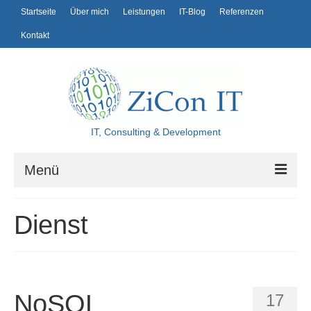
Startseite
Über mich
Leistungen
IT-Blog
Referenzen
Kontakt
IT, Consulting & Development
Menü
Startseite
Dienst
Über mich
Leistungen
IT-Blog
NoSQL
17