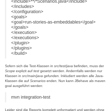
<include>**/*Scenarios.java</include>
</includes>
</configuration>
<goals>
<goal>run-stories-as-embeddables</goal>
</goals>
</execution>
</executions>
</plugin>
</plugins>
</build>
Sofern sich die Test-Klassen in
src/test/java
befinden, muss der
Scope
explizit auf
test
gesetzt werden. Andernfalls werden nur
Klassen in
src/main/java
gefunden. Inkludiert werden alle Java-
Klassen die auf
Scenarios
enden. Nun kann JBehave als maven
goal ausgeführt werden:
mvn integration-test
Leider sind die Reports komplett unformatiert und werden ohne