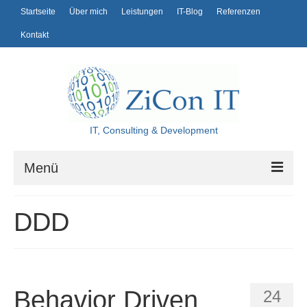
Startseite
Über mich
Leistungen
IT-Blog
Referenzen
Kontakt
IT, Consulting & Development
Menü
Startseite
DDD
Über mich
Leistungen
IT-Blog
Behavior Driven
24