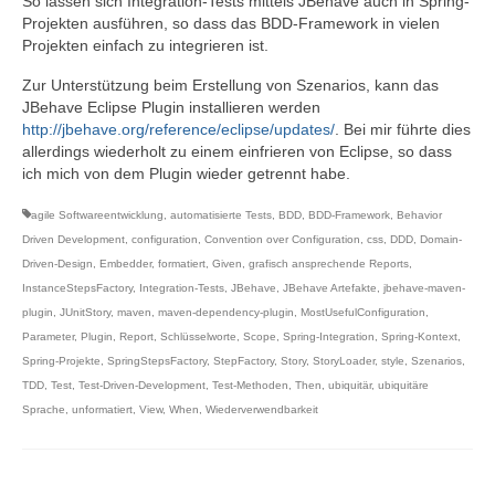
So lassen sich Integration-Tests mittels JBehave auch in Spring-
Projekten ausführen, so dass das BDD-Framework in vielen
Projekten einfach zu integrieren ist.
Zur Unterstützung beim Erstellung von Szenarios, kann das
JBehave Eclipse Plugin installieren werden
http://jbehave.org/reference/eclipse/updates/
. Bei mir führte dies
allerdings wiederholt zu einem einfrieren von Eclipse, so dass
ich mich von dem Plugin wieder getrennt habe.
agile Softwareentwicklung
,
automatisierte Tests
,
BDD
,
BDD-Framework
,
Behavior
Driven Development
,
configuration
,
Convention over Configuration
,
css
,
DDD
,
Domain-
Driven-Design
,
Embedder
,
formatiert
,
Given
,
grafisch ansprechende Reports
,
InstanceStepsFactory
,
Integration-Tests
,
JBehave
,
JBehave Artefakte
,
jbehave-maven-
plugin
,
JUnitStory
,
maven
,
maven-dependency-plugin
,
MostUsefulConfiguration
,
Parameter
,
Plugin
,
Report
,
Schlüsselworte
,
Scope
,
Spring-Integration
,
Spring-Kontext
,
Spring-Projekte
,
SpringStepsFactory
,
StepFactory
,
Story
,
StoryLoader
,
style
,
Szenarios
,
TDD
,
Test
,
Test-Driven-Development
,
Test-Methoden
,
Then
,
ubiquitär
,
ubiquitäre
Sprache
,
unformatiert
,
View
,
When
,
Wiederverwendbarkeit