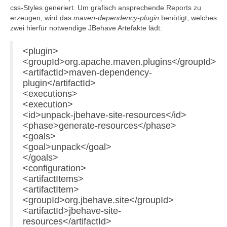
css-Styles generiert. Um grafisch ansprechende Reports zu
erzeugen, wird das
maven-dependency-plugin
benötigt, welches
zwei hierfür notwendige JBehave Artefakte lädt:
<plugin>
<groupId>org.apache.maven.plugins</groupId>
<artifactId>maven-dependency-
plugin</artifactId>
<executions>
<execution>
<id>unpack-jbehave-site-resources</id>
<phase>generate-resources</phase>
<goals>
<goal>unpack</goal>
</goals>
<configuration>
<artifactItems>
<artifactItem>
<groupId>org.jbehave.site</groupId>
<artifactId>jbehave-site-
resources</artifactId>