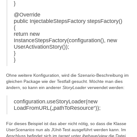
}
@Override
public InjectableStepsFactory stepsFactory()
{
return new
InstanceStepsFactory(configuration(), new
UserActivationStory());
}
}
Ohne weitere Konfiguration, wird die Szenario-Beschreibung im
gleichen Package wie der Testfall gesucht. Möchte man dies
ändern, so kann ein anderer
StoryLoader
verwendet werden:
configuration.useStoryLoader(new
LoadFromURL(„pathToResource“));
Für dieses Beispiel ist das aber nicht nötig, so dass die Klasse
UserScenarios
nun als
JUnit
-Test ausgeführt werden kann. Im
Anschluss befindet sich im
target
unter
jbehave/view
die Datei