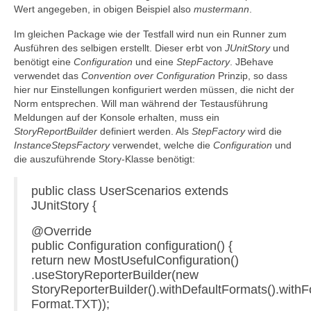
Wert angegeben, in obigen Beispiel also
mustermann
.
Im gleichen Package wie der Testfall wird nun ein Runner zum
Ausführen des selbigen erstellt. Dieser erbt von
JUnitStory
und
benötigt eine
Configuration
und eine
StepFactory
. JBehave
verwendet das
Convention over Configuration
Prinzip, so dass
hier nur Einstellungen konfiguriert werden müssen, die nicht der
Norm entsprechen. Will man während der Testausführung
Meldungen auf der Konsole erhalten, muss ein
StoryReportBuilder
definiert werden. Als
StepFactory
wird die
InstanceStepsFactory
verwendet, welche die
Configuration
und
die auszuführende Story-Klasse benötigt:
public class UserScenarios extends
JUnitStory {
@Override
public Configuration configuration() {
return new MostUsefulConfiguration()
.useStoryReporterBuilder(new
StoryReporterBuilder().withDefaultFormats().wi
Format.TXT));