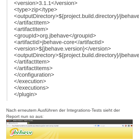
<version>3.1.1</version>
<type>zip</type>
<outputDirectory>${project.build.directory}/jbehav
</artifactItem>
<artifactItem>
<groupId>org.jbehave</groupId>
<artifactId>jbehave-core</artifactId>
<version>${jbehave.version}</version>
<outputDirectory>${project.build.directory}/jbehav
</artifactItem>
</artifactItems>
</configuration>
</execution>
</executions>
</plugin>
Nach erneutem Ausführen der Integrations-Tests sieht der
Report nun so aus: