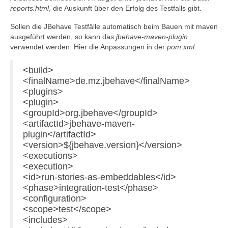
reports.html
, die Auskunft über den Erfolg des Testfalls gibt.
Sollen die JBehave Testfälle automatisch beim Bauen mit maven
ausgeführt werden, so kann das
jbehave-maven-plugin
verwendet werden. Hier die Anpassungen in der
pom.xml
:
<build>
<finalName>de.mz.jbehave</finalName>
<plugins>
<plugin>
<groupId>org.jbehave</groupId>
<artifactId>jbehave-maven-
plugin</artifactId>
<version>${jbehave.version}</version>
<executions>
<execution>
<id>run-stories-as-embeddables</id>
<phase>integration-test</phase>
<configuration>
<scope>test</scope>
<includes>