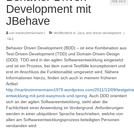
FEB 2013
Referenzen
Development mit
Kontakt
JBehave
Impressum
von
martinzimmermann
|
Veröffentlicht in:
Java
,
test-driven development
|
0
Datenschutz
Behavior Driven Development (BDD) – ist eine Kombination aus
Test-Driven-Development (TDD) und Domain-Driven-Design
(DDD). TDD wird in der agilen Softwareentwicklung eingesetzt
und ist ein Prozess, bei dem zuerst Testfälle konzeptioniert und
erst im Anschluss die Funktionalität umgesetzt wird. Nähere
Informationen hierzu, finden sich auch in meinem früheren
Artikel
http://martinzimmermann1979.wordpress.com/2011/12/09/testgetri
entwicklung-mit-junit-easymock-und-spring
. Auch DDD orientiert
sich an der agilen Softwareentwicklung, sieht aber die
Fachlichkeit einer Anwendung im Vordergrund. Anforderungen
werden in einer ubiquitären Sprache beschrieben, welche von
allen am Softwareentwicklungsprozess beteiligten Personen
verstanden wird.