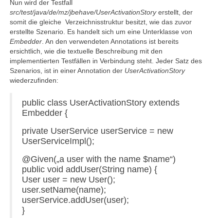
Nun wird der Testfall
src/test/java/de/mz/jbehave/UserActivationStory
erstellt, der
somit die gleiche Verzeichnisstruktur besitzt, wie das zuvor
erstellte Szenario. Es handelt sich um eine Unterklasse von
Embedder
. An den verwendeten Annotations ist bereits
ersichtlich, wie die textuelle Beschreibung mit den
implementierten Testfällen in Verbindung steht. Jeder Satz des
Szenarios, ist in einer Annotation der
UserActivationStory
wiederzufinden:
public class UserActivationStory extends
Embedder {
private UserService userService = new
UserServiceImpl();
@Given(„a user with the name $name“)
public void addUser(String name) {
User user = new User();
user.setName(name);
userService.addUser(user);
}