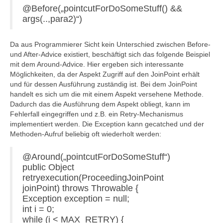
@Before(„pointcutForDoSomeStuff() &&
args(..,para2)“)
Da aus Programmierer Sicht kein Unterschied zwischen Before-
und After-Advice existiert, beschäftigt sich das folgende Beispiel
mit dem Around-Advice. Hier ergeben sich interessante
Möglichkeiten, da der Aspekt Zugriff auf den JoinPoint erhält
und für dessen Ausführung zuständig ist. Bei dem JoinPoint
handelt es sich um die mit einem Aspekt versehene Methode.
Dadurch das die Ausführung dem Aspekt obliegt, kann im
Fehlerfall eingegriffen und z.B. ein Retry-Mechanismus
implementiert werden. Die Exception kann gecatched und der
Methoden-Aufruf beliebig oft wiederholt werden:
@Around(„pointcutForDoSomeStuff“)
public Object
retryexecution(ProceedingJoinPoint
joinPoint) throws Throwable {
Exception exception = null;
int i = 0;
while (i < MAX_RETRY) {