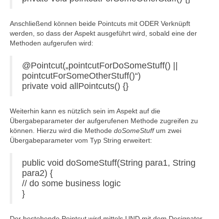
Anschließend können beide Pointcuts mit ODER Verknüpft
werden, so dass der Aspekt ausgeführt wird, sobald eine der
Methoden aufgerufen wird:
@Pointcut(„pointcutForDoSomeStuff() ||
pointcutForSomeOtherStuff()“)
private void allPointcuts() {}
Weiterhin kann es nützlich sein im Aspekt auf die
Übergabeparameter der aufgerufenen Methode zugreifen zu
können. Hierzu wird die Methode
doSomeStuff
um zwei
Übergabeparameter vom Typ String erweitert:
public void doSomeStuff(String para1, String
para2) {
// do some business logic
}
Der bestehende Pointcut wird mittels UND mit dem Designator