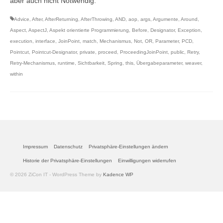
aber auch nicht Notwendig.
Advice
,
After
,
AfterReturning
,
AfterThrowing
,
AND
,
aop
,
args
,
Argumente
,
Around
,
Aspect
,
AspectJ
,
Aspekt orientierte Programmierung
,
Before
,
Designator
,
Exception
,
execution
,
interface
,
JoinPoint
,
match
,
Mechanismus
,
Not
,
OR
,
Parameter
,
PCD
,
Pointcut
,
Pointcut-Designator
,
private
,
proceed
,
ProceedingJoinPoint
,
public
,
Retry
,
Retry-Mechanismus
,
runtime
,
Sichtbarkeit
,
Spring
,
this
,
Übergabeparameter
,
weaver
,
within
Impressum
Datenschutz
Privatsphäre-Einstellungen ändern
Historie der Privatsphäre-Einstellungen
Einwilligungen widerrufen
© 2026 ZiCon IT - WordPress Theme by
Kadence WP