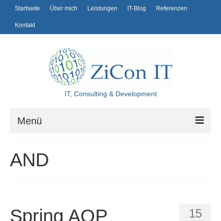
Startseite
Über mich
Leistungen
IT-Blog
Referenzen
Kontakt
IT, Consulting & Development
Menü
Startseite
AND
Über mich
Leistungen
IT-Blog
Spring AOP
15