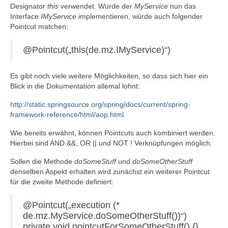
Designator
this
verwendet. Würde der
MyService
nun das
Interface
IMyService
implementieren, würde auch folgender
Pointcut matchen:
@Pointcut(„this(de.mz.IMyService)“)
Es gibt noch viele weitere Möglichkeiten, so dass sich hier ein
Blick in die Dokumentation allemal lohnt:
http://static.springsource.org/spring/docs/current/spring-
framework-reference/html/aop.html
Wie bereits erwähnt, können Pointcuts auch kombiniert werden.
Hierbei sind AND &&, OR || und NOT ! Verknüpfungen möglich.
Sollen die Methode
doSomeStuff
und
doSomeOtherStuff
denselben Aspekt erhalten wird zunächst ein weiterer Pointcut
für die zweite Methode definiert:
@Pointcut(„execution (*
de.mz.MyService.doSomeOtherStuff())“)
private void pointcutForSomeOtherStuff() {}